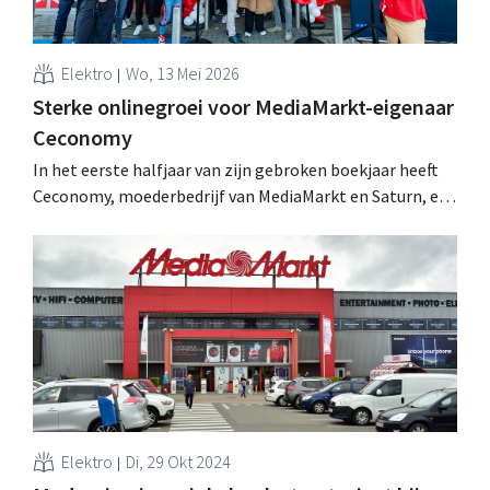
Elektro
Wo, 13 Mei 2026
Sterke onlinegroei voor MediaMarkt-eigenaar
Ceconomy
In het eerste halfjaar van zijn gebroken boekjaar heeft
Ceconomy, moederbedrijf van MediaMarkt en Saturn, een
mooie omzetstijging gerealiseerd, vooral online. De
overname door JD.com zou op schema liggen. .
Elektro
Di, 29 Okt 2024