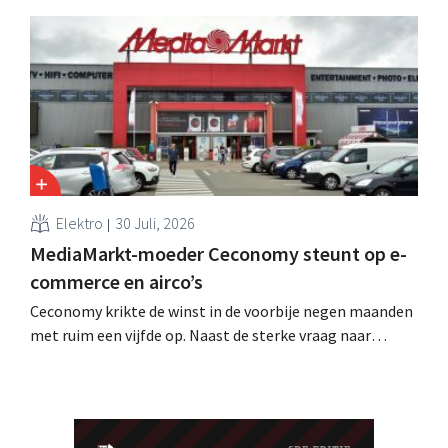
worden bezorgd. De webwinkel past de formulering aan
nadat de Nederlandse Reclame Code Commissie
oordeelde dat de belofte misleidend en oneerlijk was.
Elektro
30 Juli, 2026
MediaMarkt-moeder Ceconomy steunt op e-
commerce en airco’s
Ceconomy krikte de winst in de voorbije negen maanden
met ruim een vijfde op. Naast de sterke vraag naar
airconditioners droegen ook de webshops, retailmedia
en de marktplaats bij aan de groei.