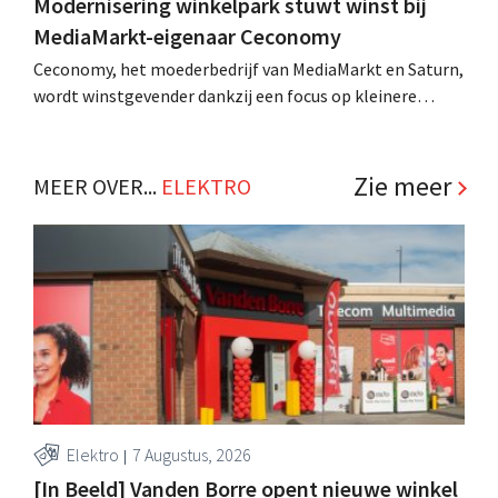
Modernisering winkelpark stuwt winst bij
MediaMarkt-eigenaar Ceconomy
Ceconomy, het moederbedrijf van MediaMarkt en Saturn,
wordt winstgevender dankzij een focus op kleinere
winkelformaten, een gemoderniseerd retailconcept en
het succes van zijn marktplaats. .
Zie meer
MEER OVER...
ELEKTRO
Elektro
7 Augustus, 2026
[In Beeld] Vanden Borre opent nieuwe winkel