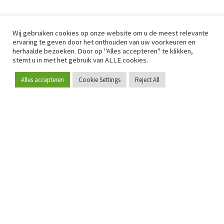
Wij gebruiken cookies op onze website om u de meest relevante
ervaring te geven door het onthouden van uw voorkeuren en
herhaalde bezoeken. Door op "Alles accepteren" te klikken,
stemt u in met het gebruik van ALLE cookies.
Alles accepteren
Cookie Settings
Reject All
Word lid
Sinds 2009 is RetailDetail hét toonaangevende B2B-
platform voor retail in Europa.
Als "100% trusted medium" en sterke retailcommunity biedt
RetailDetail professionals dagelijks betrouwbaar nieuws,
scherpe inzichten en relevante analyses uit de sector.