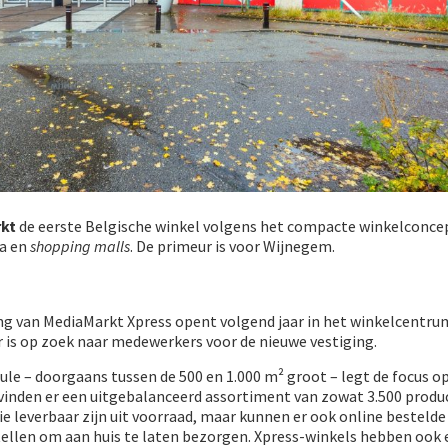
kt
de eerste Belgische winkel volgens het compacte winkelconcep
ra en
shopping malls
. De primeur is voor Wijnegem.
ing van MediaMarkt Xpress opent volgend jaar in het winkelcentr
er is op zoek naar medewerkers voor de nieuwe vestiging.
e – doorgaans tussen de 500 en 1.000 m² groot – legt de focus 
vinden er een uitgebalanceerd assortiment van zowat 3.500 produ
ie leverbaar zijn uit voorraad, maar kunnen er ook online besteld
ellen om aan huis te laten bezorgen. Xpress-winkels hebben ook 