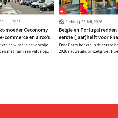
30 Juli, 2026
Elektro
23 Juli, 2026
kt-moeder Ceconomy
België en Portugal redden
 e-commerce en airco’s
eerste (jaar)helft voor Fn
kte de winst in de voorbije
Fnac Darty boekte in de eerste he
en met ruim een vijfde op.
2026 nauwelijks omzetgroei. Ho
rke vraag naar airconditioners
België, Luxemburg en vooral Por
 de webshops, retailmedia en
aardig groeiden, zag de
ts bij aan de groei.
elektronicaretailer de verkopen 
Franse thuismarkt teruglopen.
Ventilatoren en airconditioners
in mei en juni een welgekomen n
wind.