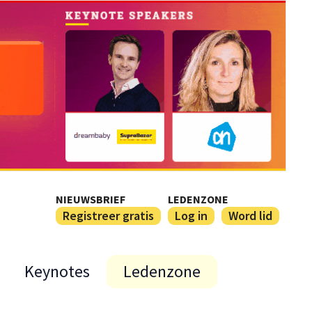
NIEUWSBRIEF
LEDENZONE
Registreer gratis
Log in
Word lid
Keynotes
Ledenzone