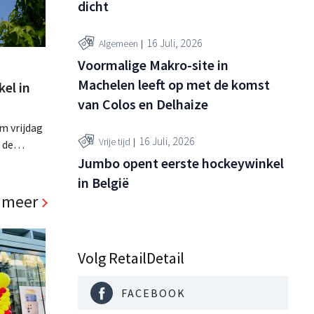
dicht
16 Juli, 2026
Algemeen
Voormalige Makro-site in
Machelen leeft op met de komst
el in
van Colos en Delhaize
m vrijdag
16 Juli, 2026
Vrije tijd
 de
l. Het
Jumbo opent eerste hockeywinkel
ler, die
in België
pas sinds 2023 aanwezig is in het land. .
 meer
Volg RetailDetail
FACEBOOK