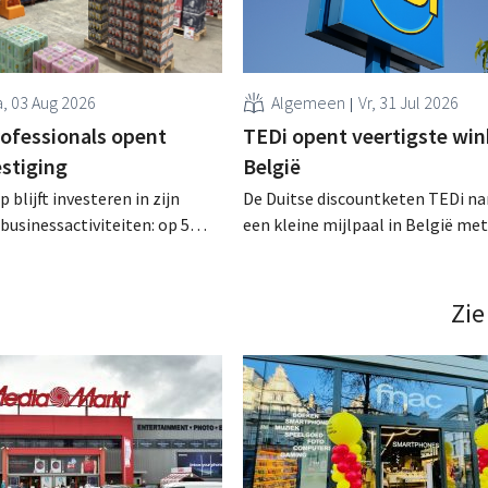
, 03 Aug 2026
Algemeen
Vr, 31 Jul 2026
rofessionals opent
TEDi opent veertigste wink
estiging
België
 blijft investeren in zijn
De Duitse discountketen TEDi na
businessactiviteiten: op 5
een kleine mijlpaal in België met
nt in Alleur de achtste
opening van een veertigste filiaa
n Colruyt Professionals, de
gaat behoorlijk snel voor de retai
e die zich uitsluitend richt op
Zie
professionele klanten. .