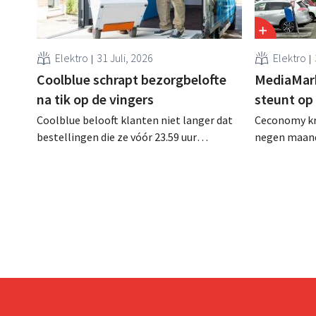
Elektro
31 Juli, 2026
Elektro
Coolblue schrapt bezorgbelofte
MediaMar
na tik op de vingers
steunt op
Coolblue belooft klanten niet langer dat
Ceconomy kri
bestellingen die ze vóór 23.59 uur
negen maand
plaatsen, de volgende dag gratis worden
Naast de ste
bezorgd. De webwinkel past de
droegen ook
formulering aan nadat de Nederlandse
de marktplaa
Reclame Code Commissie oordeelde dat
de belofte misleidend en oneerlijk was.