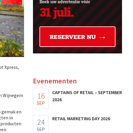
t Xpress,
Evenementen
CAPTAINS OF RETAIL – SEPTEMBER
16
um Wijnegem
2026
SEP
op gemak en
cten in
RETAIL MARKETING DAY 2026
24
e producten
SEP
een