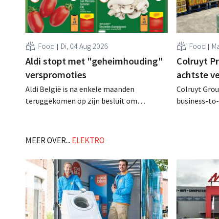
Food
Di, 04 Aug 2026
Food
Ma
Aldi stopt met "geheimhouding"
Colruyt P
verspromoties
achtste v
Aldi België is na enkele maanden
Colruyt Group
teruggekomen op zijn besluit om
business-to-
folderpromoties voor verse producten op
augustus ope
zijn website geheim te houden tot de
vestiging va
zondag voor ze in werking treden: "Onze
winkelformul
MEER OVER...
ELEKTRO
klanten willen goed geïnformeerd
worden." .