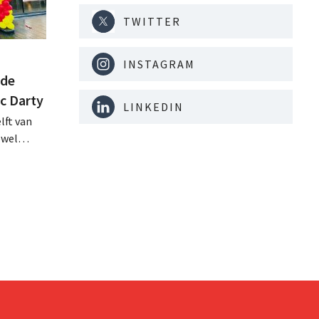
TWITTER
INSTAGRAM
 de
ac Darty
LINKEDIN
lft van
ewel
tugal
op de
 brachten
ieuwe