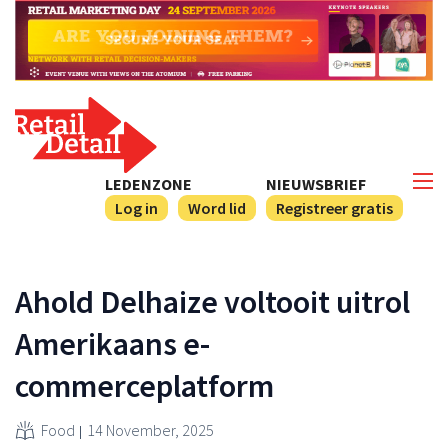
LEDENZONE
NIEUWSBRIEF
Log in
Word lid
Registreer gratis
Ahold Delhaize voltooit uitrol
Amerikaans e-
commerceplatform
Food
14 November, 2025