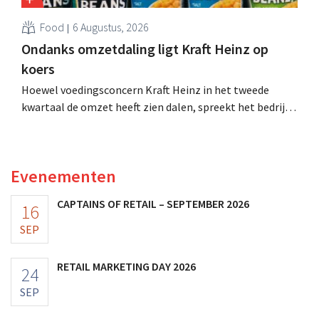
Food
6 Augustus, 2026
Ondanks omzetdaling ligt Kraft Heinz op
koers
Hoewel voedingsconcern Kraft Heinz in het tweede
kwartaal de omzet heeft zien dalen, spreekt het bedrijf
toch van beter dan verwachte resultaten. De
multinational verhoogt de investeringen en de
vooruitzichten.
Evenementen
CAPTAINS OF RETAIL – SEPTEMBER 2026
16
SEP
RETAIL MARKETING DAY 2026
24
SEP