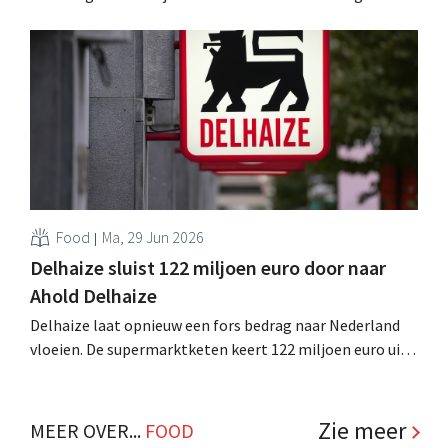
Staten. Het incident dateert van november, maar de
chantage wordt nu openbaar. .
Food
Ma, 29 Jun 2026
Delhaize sluist 122 miljoen euro door naar
Ahold Delhaize
Delhaize laat opnieuw een fors bedrag naar Nederland
vloeien. De supermarktketen keert 122 miljoen euro uit
aan moederbedrijf Ahold Delhaize, boven op de
recorduitkering van 378 miljoen euro vorig jaar. .
Zie meer
MEER OVER...
FOOD