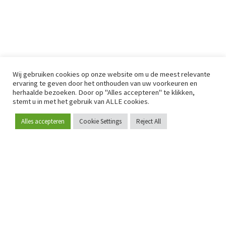
Wij gebruiken cookies op onze website om u de meest relevante
ervaring te geven door het onthouden van uw voorkeuren en
herhaalde bezoeken. Door op "Alles accepteren" te klikken,
stemt u in met het gebruik van ALLE cookies.
Alles accepteren
Cookie Settings
Reject All
Word lid
Sinds 2009 is RetailDetail hét toonaangevende B2B-
platform voor retail in Europa.