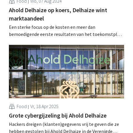
Food
Wo, 07 Aug 2024
Ahold Delhaize op koers, Delhaize wint
marktaandeel
Een sterke focus op de kosten en meer dan
bemoedigende eerste resultaten van het toekomstplan
van Delhaize in België hielpen Ahold Delhaize aan
omzetgroei en margeverbetering in het tweede
kwartaal. .
Food
Vr, 18 Apr 2025
Grote cybergijzeling bij Ahold Delhaize
Hackers dreigen (klanten)gegevens vrij te geven die ze
hebben gestolen bij Ahold Delhaize in de Verenigde