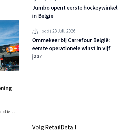
Jumbo opent eerste hockeywinkel
in België
23 Juli, 2026
Food
Ommekeer bij Carrefour België:
eerste operationele winst in vijf
jaar
ening
rectie
kels van
ens de
Volg RetailDetail