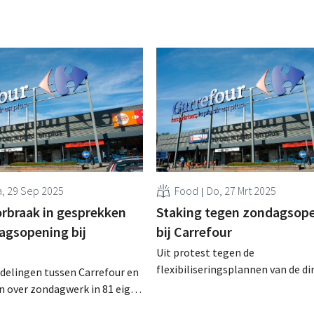
, 29 Sep 2025
Food
Do, 27 Mrt 2025
orbraak in gesprekken
Staking tegen zondagsop
agsopening bij
bij Carrefour
Uit protest tegen de
flexibiliseringsplannen van de di
delingen tussen Carrefour en
zullen maandagochtend vier win
n over zondagwerk in 81 eigen
Carrefour gesloten blijven. Volg
 stilaan de goede richting uit,