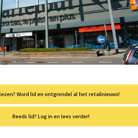
lezen? Word lid en ontgrendel al het retailnieuws!
Reeds lid? Log in en lees verder!