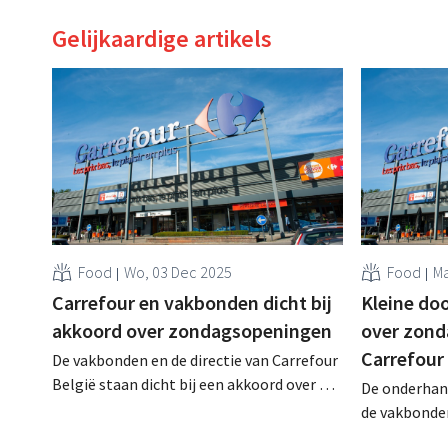
Gelijkaardige artikels
Food
Wo, 03 Dec 2025
Food
Ma
Carrefour en vakbonden dicht bij
Kleine do
akkoord over zondagsopeningen
over zond
Carrefour
De vakbonden en de directie van Carrefour
België staan dicht bij een akkoord over de
De onderhan
zondagsopeningen in de geïntegreerde
de vakbonde
winkels. Mogelijk raken ze het donderdag
filialen gaan