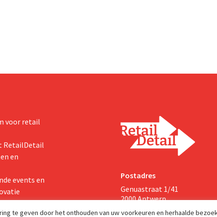
We moeten dit momentum
multinational verhoogt de inves
en de vooruitzichten.
 voor retail
 RetailDetail
ten en
Postadres
nde events en
Genuastraat 1/41
ovatie
2000 Antwerp
aring te geven door het onthouden van uw voorkeuren en herhaalde bezoe