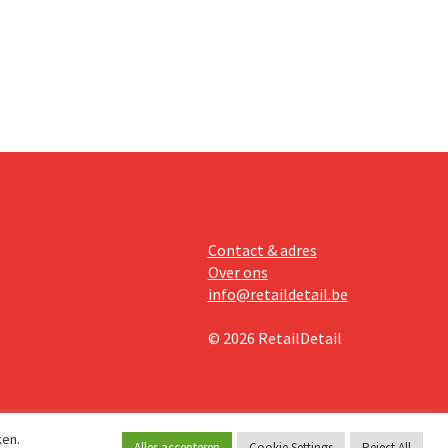
teringen
Contact & adres
Over ons
info@retaildetail.be
© 2026 RetailDetail
ken.
Alles accepteren
Cookie Settings
Reject All