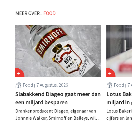
al eens. .
al blijft he
nog diep. .
MEER OVER...
FOOD
Food
7 Augustus, 2026
Food
7 
Slabakkend Diageo gaat meer dan
Lotus Bake
een miljard besparen
miljard in
Drankenproducent Diageo, eigenaar van
Lotus Bakeri
Johnnie Walker, Smirnoff en Baileys, wil
cijfers en l
na een omzetdaling fors in de kosten
investering
snijden en tegelijk investeren in groei voor
productiecap