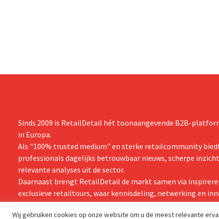
onder andere Guiness en voorgemixte
breiden: “
cocktails.
grijpen”.
Sinds 2009 is RetailDetail hét toonaangevende B2B-platform
in Europa.
Als "100% trusted medium" en sterke retailcommunity biedt
professionals dagelijks betrouwbaar nieuws, scherpe inzich
relevante analyses uit de sector.
Daarnaast brengt RetailDetail de markt samen via inspirere
exclusieve retailtours, waar kennisdeling, netwerking en inn
centraal staan.
Wij gebruiken cookies op onze website om u de meest relevante erv