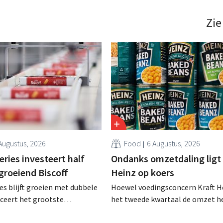
vakbonden plooien retailers zich 
t water op sommige vlakken
naar de wensen van de klanten. .
Zie
Augustus, 2026
Food
6 Augustus, 2026
ries investeert half
Ondanks omzetdaling ligt 
 groeiend Biscoff
Heinz op koers
es blijft groeien met dubbele
Hoewel voedingsconcern Kraft He
anceert het grootste
het tweede kwartaal de omzet he
sprogramma ooit om de
dalen, spreekt het bedrijf toch v
aciteit voor Biscoff uit te
dan verwachte resultaten. De