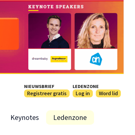
NIEUWSBRIEF
LEDENZONE
Registreer gratis
Log in
Word lid
Keynotes
Ledenzone