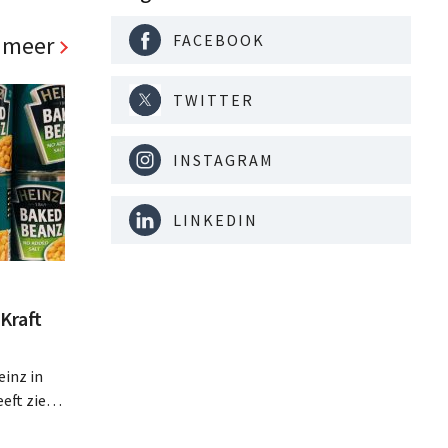
te veel
 meer
FACEBOOK
TWITTER
INSTAGRAM
LINKEDIN
Kraft
inz in
eft zien
an beter