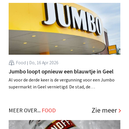
gehakt, met een CO₂-uitstoot die tot 40% lager is. .
Food
Do, 16 Apr 2026
Jumbo loopt opnieuw een blauwtje in Geel
Al voor de derde keer is de vergunning voor een Jumbo
supermarkt in Geel vernietigd. De stad, de
buurtbewoners en een lokale concurrent zien de komst
van de Nederlandse supermarktketen niet zitten. .
Zie meer
MEER OVER...
FOOD