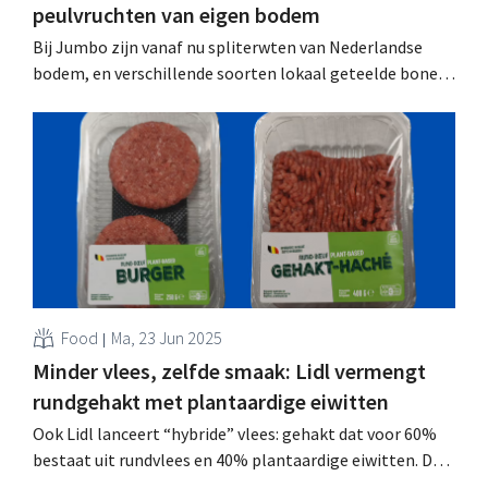
peulvruchten van eigen bodem
Bij Jumbo zijn vanaf nu spliterwten van Nederlandse
bodem, en verschillende soorten lokaal geteelde bonen,
te koop. Tegelijk breidt Colruyt het assortiment uit met
falafel van Belgische gele erwt, als alternatief voor
uitheemse kikkererwten. .
Food
Ma, 23 Jun 2025
Minder vlees, zelfde smaak: Lidl vermengt
rundgehakt met plantaardige eiwitten
Ook Lidl lanceert “hybride” vlees: gehakt dat voor 60%
bestaat uit rundvlees en 40% plantaardige eiwitten. De
mix moet een duurzaam alternatief bieden voor klassiek