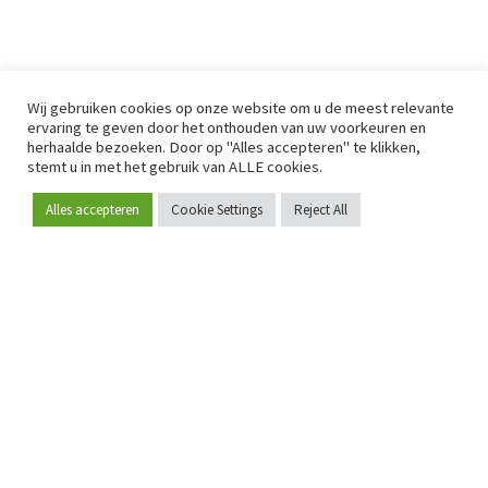
Wij gebruiken cookies op onze website om u de meest relevante
ervaring te geven door het onthouden van uw voorkeuren en
herhaalde bezoeken. Door op "Alles accepteren" te klikken,
stemt u in met het gebruik van ALLE cookies.
Alles accepteren
Cookie Settings
Reject All
Word lid
Sinds 2009 is RetailDetail hét toonaangevende B2B-
platform voor retail in Europa.
Als "100% trusted medium" en sterke retailcommunity biedt
RetailDetail professionals dagelijks betrouwbaar nieuws,