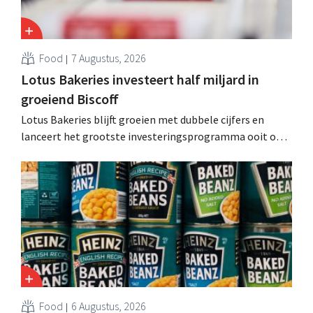
Food
7 Augustus, 2026
Lotus Bakeries investeert half miljard in
groeiend Biscoff
Lotus Bakeries blijft groeien met dubbele cijfers en
lanceert het grootste investeringsprogramma ooit om
de productiecapaciteit voor Biscoff uit te breiden: “We
moeten dit momentum grijpen”.
Food
6 Augustus, 2026