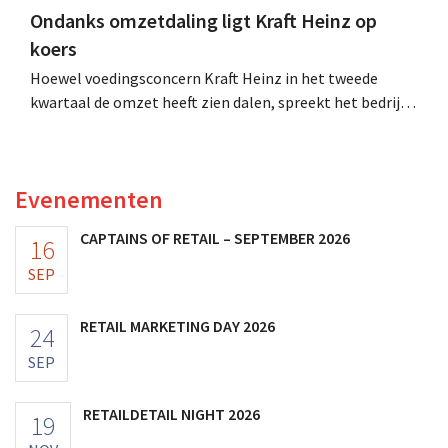
Ondanks omzetdaling ligt Kraft Heinz op
koers
Hoewel voedingsconcern Kraft Heinz in het tweede
kwartaal de omzet heeft zien dalen, spreekt het bedrijf
toch van beter dan verwachte resultaten. De
multinational verhoogt de investeringen en de
vooruitzichten.
Evenementen
CAPTAINS OF RETAIL – SEPTEMBER 2026
16
SEP
RETAIL MARKETING DAY 2026
24
SEP
RETAILDETAIL NIGHT 2026
19