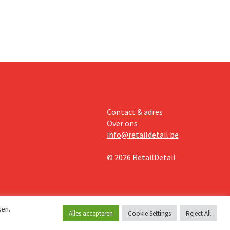
Contact & adres
Over ons
info@retaildetail.be
© 2026 RetailDetail
ken.
Alles accepteren
Cookie Settings
Reject All