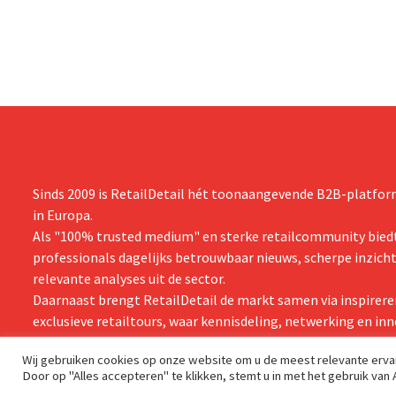
cocktails.
grijpen”.
Sinds 2009 is RetailDetail hét toonaangevende B2B-platform
in Europa.
Als "100% trusted medium" en sterke retailcommunity biedt
professionals dagelijks betrouwbaar nieuws, scherpe inzich
relevante analyses uit de sector.
Daarnaast brengt RetailDetail de markt samen via inspirere
exclusieve retailtours, waar kennisdeling, netwerking en inn
centraal staan.
Wij gebruiken cookies op onze website om u de meest relevante erv
Door op "Alles accepteren" te klikken, stemt u in met het gebruik van