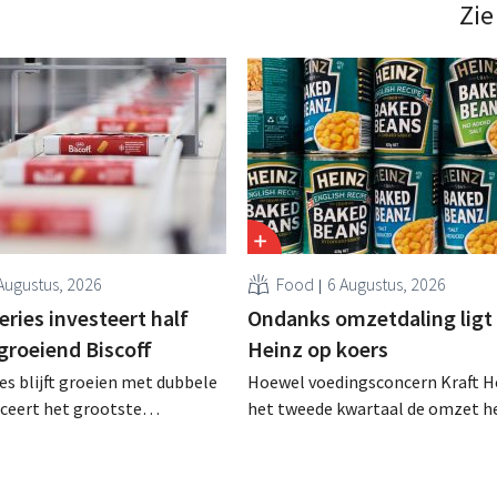
ming voor sommige panden
Zie
een sluiting. .
Augustus, 2026
Food
6 Augustus, 2026
ries investeert half
Ondanks omzetdaling ligt 
 groeiend Biscoff
Heinz op koers
es blijft groeien met dubbele
Hoewel voedingsconcern Kraft He
anceert het grootste
het tweede kwartaal de omzet he
sprogramma ooit om de
dalen, spreekt het bedrijf toch v
aciteit voor Biscoff uit te
dan verwachte resultaten. De
We moeten dit momentum
multinational verhoogt de inves