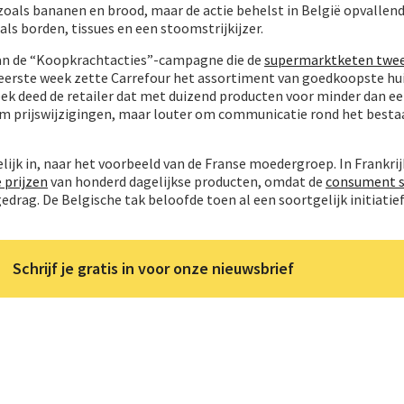
zoals bananen en brood, maar de actie behelst in België opvallen
s borden, tissues en een stoomstrijkijzer.
 van de “Koopkrachtacties”-campagne die de
supermarktketen twe
e eerste week zette Carrefour het assortiment van goedkoopste h
week deed de retailer dat met duizend producten voor minder dan ee
om prijswijzigingen, maar louter om communicatie rond het best
elijk in, naar het voorbeeld van de Franse moedergroep. In Frankri
 prijzen
van honderd dagelijkse producten, omdat de
consument s
edrag. De Belgische tak beloofde toen al een soortgelijk initiatie
Schrijf je gratis in voor onze nieuwsbrief