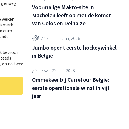
d genoeg
Voormalige Makro-site in
Machelen leeft op met de komst
e weken
van Colos en Delhaize
uismerk
n euro.
aande
16 Juli, 2026
Vrije tijd
Jumbo opent eerste hockeywinkel
jk bevroor
in België
teeds
f, en na twee
23 Juli, 2026
Food
Ommekeer bij Carrefour België:
eerste operationele winst in vijf
jaar