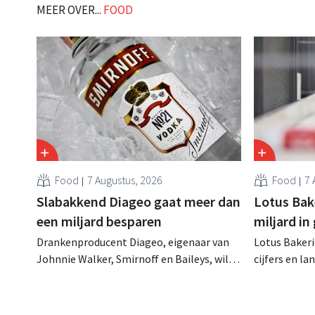
die bestem
MEER OVER...
FOOD
Food
7 Augustus, 2026
Food
7 
Slabakkend Diageo gaat meer dan
Lotus Bake
een miljard besparen
miljard in
Drankenproducent Diageo, eigenaar van
Lotus Bakeri
Johnnie Walker, Smirnoff en Baileys, wil
cijfers en l
na een omzetdaling fors in de kosten
investering
snijden en tegelijk investeren in groei voor
productiecap
onder andere Guiness en voorgemixte
breiden: “