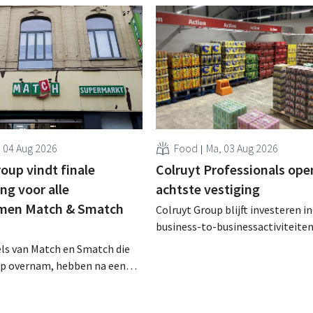
, 04 Aug 2026
Food
Ma, 03 Aug 2026
oup vindt finale
Colruyt Professionals ope
g voor alle
achtste vestiging
men Match & Smatch
Colruyt Group blijft investeren in
business-to-businessactiviteiten
augustus opent in Alleur de acht
els van Match en Smatch die
vestiging van Colruyt Professiona
up overnam, hebben na een
winkelformule die zich uitsluiten
aject van tweeënhalf jaar hun
professionele klanten. .
bestemming gevonden. Al is