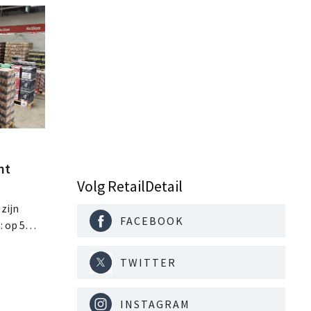
nt
Volg RetailDetail
 zijn
FACEBOOK
: op 5
ste
ls, de
TWITTER
d richt op
INSTAGRAM