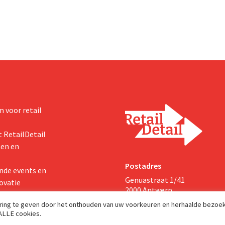
en de vooruitzichten.
 voor retail
 RetailDetail
ten en
Postadres
nde events en
Genuastraat 1/41
ovatie
2000 Antwerp
aring te geven door het onthouden van uw voorkeuren en herhaalde bezoe
 ALLE cookies.