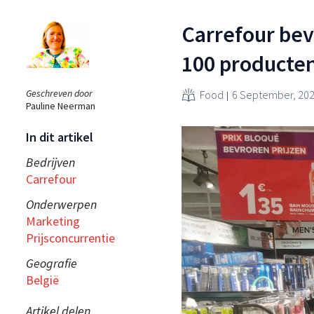
Carrefour bevr
100 producte
Geschreven door
Food
6 September, 20
Pauline Neerman
In dit artikel
Bedrijven
Carrefour
Onderwerpen
Marketing
Prijsconcurrentie
Geografie
België
Artikel delen