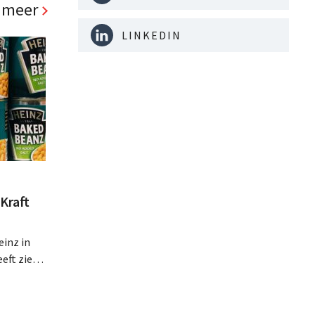
 meer
LINKEDIN
Kraft
inz in
eft zien
an beter
teringen