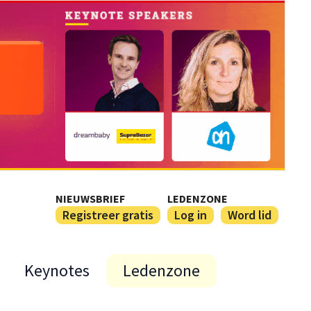
NIEUWSBRIEF
LEDENZONE
Registreer gratis
Log in
Word lid
Keynotes
Ledenzone