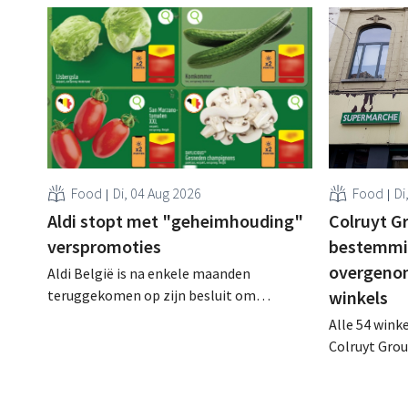
Food
Di, 04 Aug 2026
Food
Di
Aldi stopt met "geheimhouding"
Colruyt Gr
verspromoties
bestemmin
overgeno
Aldi België is na enkele maanden
teruggekomen op zijn besluit om
winkels
folderpromoties voor verse producten op
Alle 54 wink
zijn website geheim te houden tot de
Colruyt Gro
zondag voor ze in werking treden: "Onze
intensief tr
klanten willen goed geïnformeerd
definitieve 
worden." .