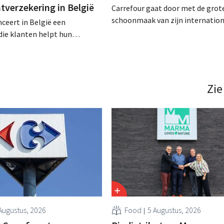
tverzekering in België
Carrefour gaat door met de grot
schoonmaak van zijn internation
nceert in België een
portefeuille: de Franse retailer 
die klanten helpt hun
zijn Turkse activiteiten aan de T
te behouden bij onvoorziene
groep Aydin, eigenaar van disco
den: ze biedt een
A101. .
uitkering bij werkloosheid,
met hospitalisatie,
Zie
chiktheid of verlies van
Augustus, 2026
Food
5 Augustus, 2026