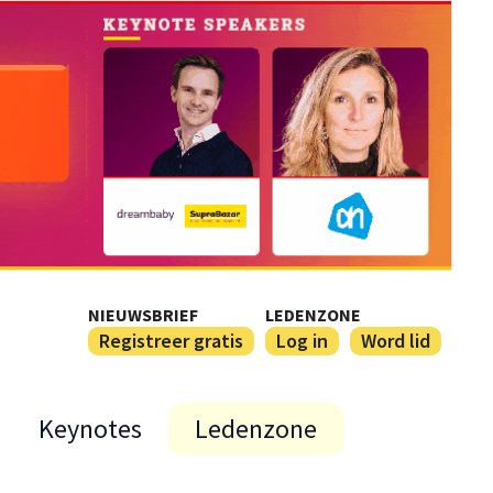
NIEUWSBRIEF
LEDENZONE
Registreer gratis
Log in
Word lid
Keynotes
Ledenzone