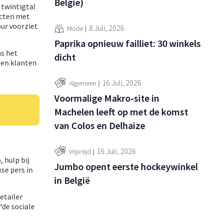
België)
 twintigtal
ucten met
ur voorziet
8 Juli, 2026
Mode
Paprika opnieuw failliet: 30 winkels
ns het
dicht
ten klanten
16 Juli, 2026
Algemeen
Voormalige Makro-site in
Machelen leeft op met de komst
van Colos en Delhaize
16 Juli, 2026
Vrije tijd
 hulp bij
Jumbo opent eerste hockeywinkel
se pers in
in België
etailer
de sociale