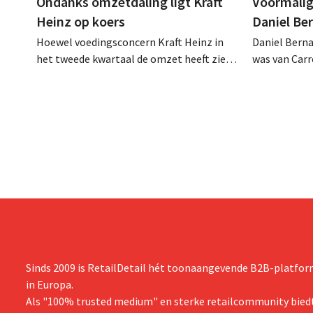
Ondanks omzetdaling ligt Kraft
Voormalig
Heinz op koers
Daniel Be
Hoewel voedingsconcern Kraft Heinz in
Daniel Berna
het tweede kwartaal de omzet heeft zien
was van Carre
dalen, spreekt het bedrijf toch van beter
augustus ove
dan verwachte resultaten. De
international
multinational verhoogt de investeringen
realiseerde 
en de vooruitzichten.
nam toenmal
over.
Sinds 2009 is RetailDetail hét toonaangevende B2B-platform
in Europa.
Als "100% trusted medium" en sterke retailcommunity biedt