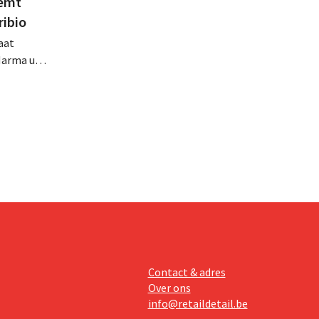
eemt
ribio
aat
Marma uit
ht
n
zich zo
Contact & adres
Over ons
info@retaildetail.be