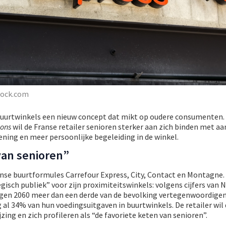
tock.com
 buurtwinkels een nieuw concept dat mikt op oudere consumenten.
ions
wil de Franse retailer senioren sterker aan zich binden met a
ening en meer persoonlijke begeleiding in de winkel.
van senioren”
Franse buurtformules Carrefour Express, City, Contact en Montagne.
isch publiek” voor zijn proximiteitswinkels: volgens cijfers van N
egen 2060 meer dan een derde van de bevolking vertegenwoordigen
l 34% van hun voedingsuitgaven in buurtwinkels. De retailer wil 
jzing en zich profileren als “de favoriete keten van senioren”.