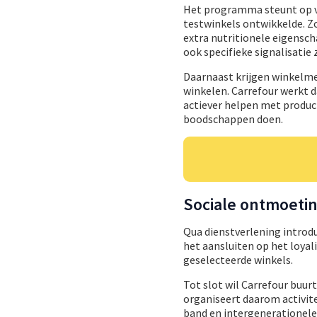
Het programma steunt op vi
testwinkels ontwikkelde. Z
extra nutritionele eigensc
ook specifieke signalisatie
Daarnaast krijgen winkelme
winkelen. Carrefour werkt 
actiever helpen met produc
boodschappen doen.
Sociale ontmoeti
Qua dienstverlening introdu
het aansluiten op het loyal
geselecteerde winkels.
Tot slot wil Carrefour buur
organiseert daarom activit
band en intergenerationele 