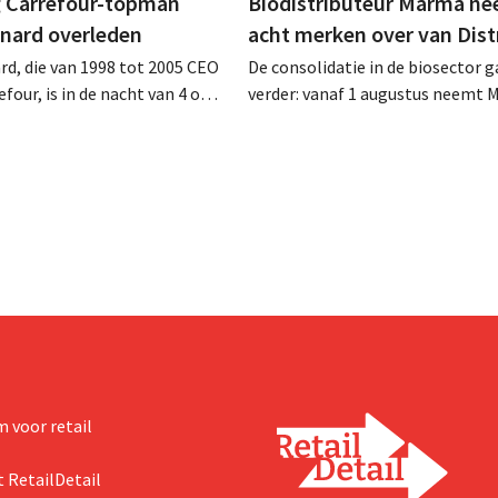
 Carrefour-topman
Biodistributeur Marma n
rnard overleden
acht merken over van Dist
rd, die van 1998 tot 2005 CEO
De consolidatie in de biosector g
four, is in de nacht van 4 op 5
verder: vanaf 1 augustus neemt 
rleden. Hij versterkte de
Tienen de distributie over van ac
e activiteiten van de retailer,
ecologische voedingsmerken va
de fusie met Promodès en
Distribio. Beide bedrijven willen 
ig Belgisch marktleider GB
sterker op hun kernactiviteiten
concentreren.
 voor retail
 RetailDetail