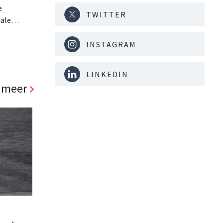
e
TWITTER
ale
verkoopt
urkse
INSTAGRAM
untketen
LINKEDIN
 meer