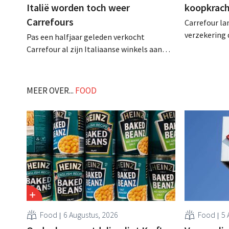
Italië worden toch weer
koopkrach
Carrefours
Carrefour la
verzekering 
Pas een halfjaar geleden verkocht
koopkracht 
Carrefour al zijn Italiaanse winkels aan
omstandighe
NewPrinces Group, maar nu keert
aanvullende 
Carrefour er al terug. De Franse
een ongeval 
retailgroep sluit nota bene een
MEER OVER...
FOOD
arbeidsonges
franchiseovereenkomst met de
autonomie. .
overnemer. Waarom? En is dat ook wat
Carrefour in België van plan is? .
Food
6 Augustus, 2026
Food
5 