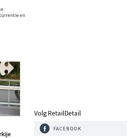
se
currentie en
Volg RetailDetail
FACEBOOK
rkije