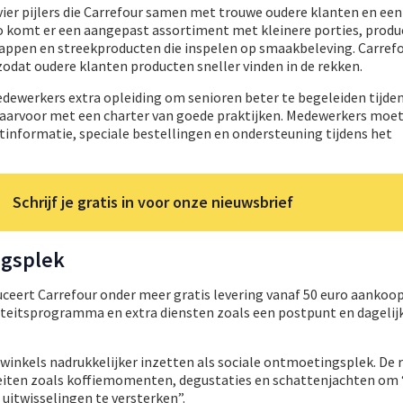
er pijlers die Carrefour samen met trouwe oudere klanten en een
o komt er een aangepast assortiment met kleinere porties, prod
happen en streekproducten die inspelen op smaakbeleving. Carrefo
 zodat oudere klanten producten sneller vinden in de rekken.
dewerkers extra opleiding om senioren beter te begeleiden tijde
daarvoor met een charter van goede praktijken. Medewerkers moe
tinformatie, speciale bestellingen en ondersteuning tijdens het
Schrijf je gratis in voor onze nieuwsbrief
ngsplek
ceert Carrefour onder meer gratis levering vanaf 50 euro aankoop,
iteitsprogramma en extra diensten zoals een postpunt en dagelijk
twinkels nadrukkelijker inzetten als sociale ontmoetingsplek. De r
eiten zoals koffiemomenten, degustaties en schattenjachten om “
uitwisselingen te versterken”.