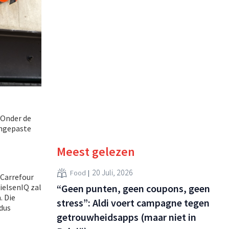
 Onder de
angepaste
Meest gelezen
20 Juli, 2026
Food
 Carrefour
“Geen punten, geen coupons, geen
ielsenIQ zal
. Die
stress”: Aldi voert campagne tegen
dus
getrouwheidsapps (maar niet in