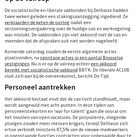
De socialistische en liberale vakbonden bij Delhaize hadden
twee weken geleden een stakingsaanzegging ingediend. Ze
verklaarden de keten de oorlog
nadat een
verzoeningsvergadering over de huidige cao en werkregeling
was mislukt. De vakbonden zijn niet akkoord met de cao en
meenden dat de afspraken ook niet worden nageleefd.
Komende zaterdag zouden de eerste algemene acties
plaatsvinden, na
spontane acties in een aantal Brusselse
vestigingen
. Nu is er op de valreep echter
een akkoord
bereikt met socialistische vakbond
BBTK. De liberale ACLVB
sluit zich aan bij de overeenkomst, bericht De Tijd.
Personeel aantrekken
Het akkoord bestaat eruit dat de cao toch standhoudt, maar
wordt aangevuld met acht punten. In deze tijden van
personeelstekorten en ‘war for talent’ gaan die vooral om
het invullen van open vacatures. De polyvalente, vliegende
ploegen zouden meer mensen krijgen, terwijl Delhaize zich
ertoe verbindt minstens 87,5% van de nieuwe medewerkers
in openstaande functies contracten voor onbepaalde duur te