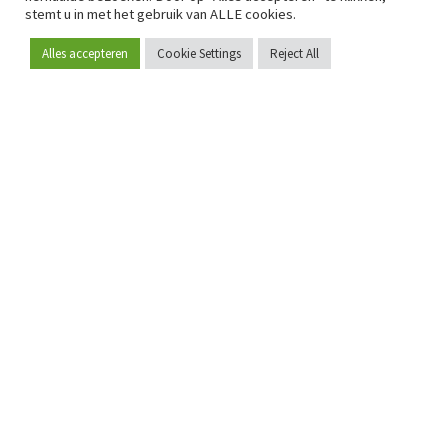
stemt u in met het gebruik van ALLE cookies.
Alles accepteren
Cookie Settings
Reject All
Word lid
Sinds 2009 is RetailDetail hét toonaangevende B2B-
platform voor retail in Europa.
Als "100% trusted medium" en sterke retailcommunity biedt
RetailDetail professionals dagelijks betrouwbaar nieuws,
scherpe inzichten en relevante analyses uit de sector.
Daarnaast brengt RetailDetail de markt samen via
inspirerende events en exclusieve retailtours, waar
kennisdeling, netwerking en innovatie centraal staan.