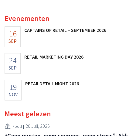
multinational verhoogt de investeringen en de
vooruitzichten.
Evenementen
CAPTAINS OF RETAIL – SEPTEMBER 2026
16
SEP
RETAIL MARKETING DAY 2026
24
SEP
RETAILDETAIL NIGHT 2026
19
NOV
Meest gelezen
20 Juli, 2026
Food
“Geen punten, geen coupons, geen stress”: Aldi