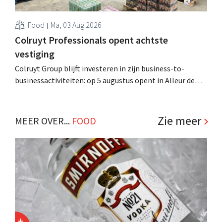
Food
Ma, 03 Aug 2026
Colruyt Professionals opent achtste
vestiging
Colruyt Group blijft investeren in zijn business-to-
businessactiviteiten: op 5 augustus opent in Alleur de
achtste vestiging van Colruyt Professionals, de
winkelformule die zich uitsluitend richt op professionele
klanten. .
Zie meer
MEER OVER...
FOOD