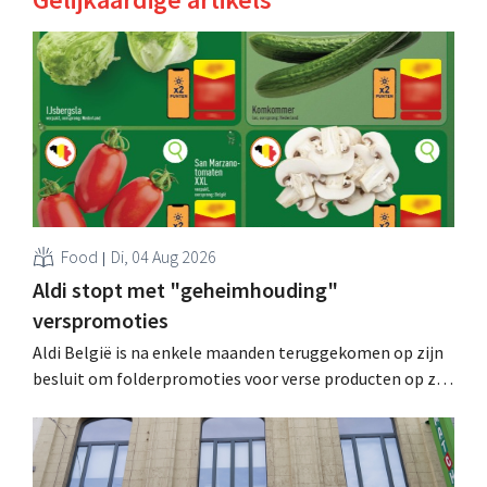
Food
Di, 04 Aug 2026
Aldi stopt met "geheimhouding"
verspromoties
Aldi België is na enkele maanden teruggekomen op zijn
besluit om folderpromoties voor verse producten op zijn
website geheim te houden tot de zondag voor ze in
werking treden: "Onze klanten willen goed
geïnformeerd worden." .