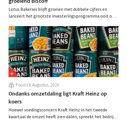
groeiend Biscoff
Lotus Bakeries blijft groeien met dubbele cijfers en
lanceert het grootste investeringsprogramma ooit om
de productiecapaciteit voor Biscoff uit te breiden: “We
moeten dit momentum grijpen”.
Food
6 Augustus, 2026
Ondanks omzetdaling ligt Kraft Heinz op
koers
Hoewel voedingsconcern Kraft Heinz in het tweede
kwartaal de omzet heeft zien dalen, spreekt het bedrijf
toch van beter dan verwachte resultaten. De