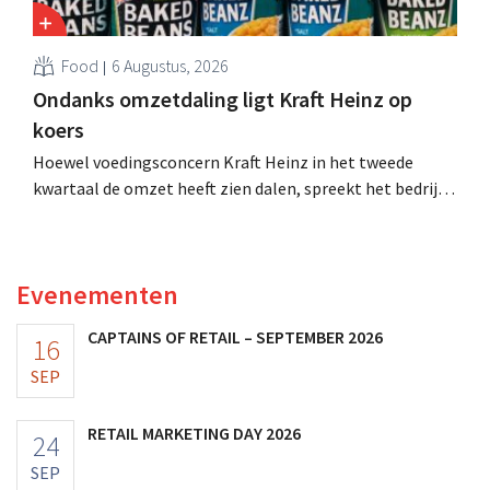
Food
6 Augustus, 2026
Ondanks omzetdaling ligt Kraft Heinz op
koers
Hoewel voedingsconcern Kraft Heinz in het tweede
kwartaal de omzet heeft zien dalen, spreekt het bedrijf
toch van beter dan verwachte resultaten. De
multinational verhoogt de investeringen en de
vooruitzichten.
Evenementen
CAPTAINS OF RETAIL – SEPTEMBER 2026
16
SEP
RETAIL MARKETING DAY 2026
24
SEP