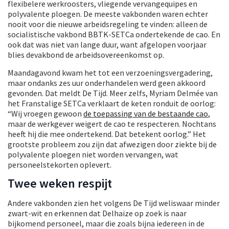
flexibelere werkroosters, vliegende vervangequipes en
polyvalente ploegen. De meeste vakbonden waren echter
nooit voor die nieuwe arbeidsregeling te vinden: alleen de
socialistische vakbond BBTK-SETCa ondertekende de cao. En
ook dat was niet van lange duur, want afgelopen voorjaar
blies devakbond de arbeidsovereenkomst op.
Maandagavond kwam het tot een verzoeningsvergadering,
maar ondanks zes uur onderhandelen werd geen akkoord
gevonden. Dat meldt De Tijd. Meer zelfs, Myriam Delmée van
het Franstalige SETCa verklaart de keten ronduit de oorlog:
“Wij vroegen gewoon
de toepassing van de bestaande cao
,
maar de werkgever weigert de cao te respecteren. Nochtans
heeft hij die mee ondertekend. Dat betekent oorlog.” Het
grootste probleem zou zijn dat afwezigen door ziekte bij de
polyvalente ploegen niet worden vervangen, wat
personeelstekorten oplevert.
Twee weken respijt
Andere vakbonden zien het volgens De Tijd weliswaar minder
zwart-wit en erkennen dat Delhaize op zoek is naar
bijkomend personeel, maar die zoals bijna iedereen in de