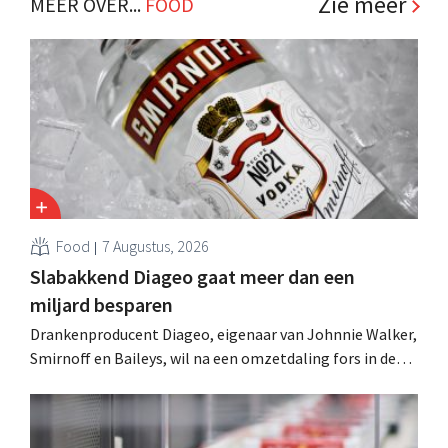
Zie meer
MEER OVER...
FOOD
Food
7 Augustus, 2026
Slabakkend Diageo gaat meer dan een
miljard besparen
Drankenproducent Diageo, eigenaar van Johnnie Walker,
Smirnoff en Baileys, wil na een omzetdaling fors in de
kosten snijden en tegelijk investeren in groei voor onder
andere Guiness en voorgemixte cocktails.