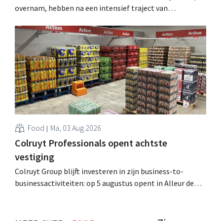
overnam, hebben na een intensief traject van
tweeënhalf jaar hun definitieve bestemming gevonden.
Al is die bestemming voor sommige panden een sluiting.
.
Food
Ma, 03 Aug 2026
Colruyt Professionals opent achtste
vestiging
Colruyt Group blijft investeren in zijn business-to-
businessactiviteiten: op 5 augustus opent in Alleur de
achtste vestiging van Colruyt Professionals, de
winkelformule die zich uitsluitend richt op professionele
klanten. .