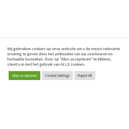
Wij gebruiken cookies op onze website om u de meest relevante
ervaring te geven door het onthouden van uw voorkeuren en
herhaalde bezoeken. Door op "Alles accepteren" te klikken,
stemt u in met het gebruik van ALLE cookies.
Alles accepteren
Cookie Settings
Reject All
Word lid
Sinds 2009 is RetailDetail hét toonaangevende B2B-