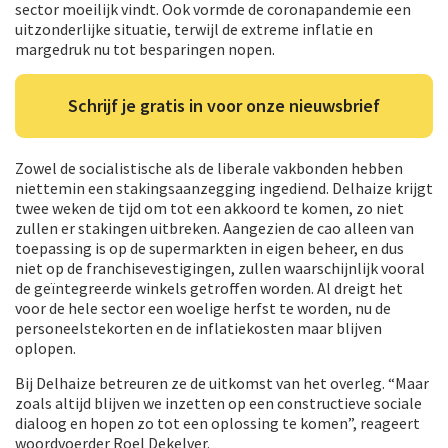
sector moeilijk vindt. Ook vormde de coronapandemie een
uitzonderlijke situatie, terwijl de extreme inflatie en
margedruk nu tot besparingen nopen.
Schrijf je gratis in voor onze nieuwsbrief
Zowel de socialistische als de liberale vakbonden hebben
niettemin een stakingsaanzegging ingediend. Delhaize krijgt
twee weken de tijd om tot een akkoord te komen, zo niet
zullen er stakingen uitbreken. Aangezien de cao alleen van
toepassing is op de supermarkten in eigen beheer, en dus
niet op de franchisevestigingen, zullen waarschijnlijk vooral
de geïntegreerde winkels getroffen worden. Al dreigt het
voor de hele sector een woelige herfst te worden, nu de
personeelstekorten en de inflatiekosten maar blijven
oplopen.
Bij Delhaize betreuren ze de uitkomst van het overleg. “Maar
zoals altijd blijven we inzetten op een constructieve sociale
dialoog en hopen zo tot een oplossing te komen”, reageert
woordvoerder Roel Dekelver.