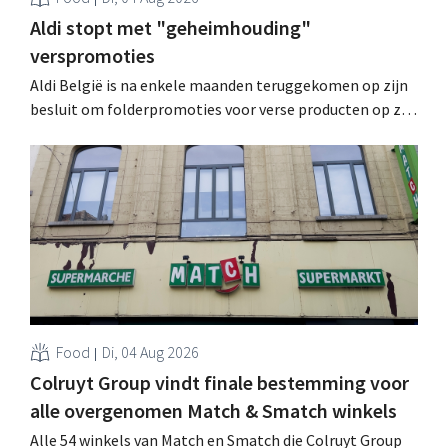
Aldi stopt met "geheimhouding"
verspromoties
Aldi België is na enkele maanden teruggekomen op zijn
besluit om folderpromoties voor verse producten op zijn
website geheim te houden tot de zondag voor ze in
werking treden: "Onze klanten willen goed
geïnformeerd worden." .
Food
Di, 04 Aug 2026
Colruyt Group vindt finale bestemming voor
alle overgenomen Match & Smatch winkels
Alle 54 winkels van Match en Smatch die Colruyt Group