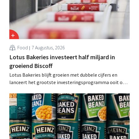
Food
7 Augustus, 2026
Lotus Bakeries investeert half miljard in
groeiend Biscoff
Lotus Bakeries blijft groeien met dubbele cijfers en
lanceert het grootste investeringsprogramma ooit om
de productiecapaciteit voor Biscoff uit te breiden: “We
moeten dit momentum grijpen”.