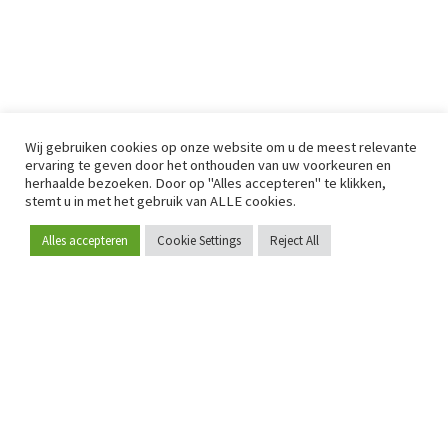
Wij gebruiken cookies op onze website om u de meest relevante
ervaring te geven door het onthouden van uw voorkeuren en
herhaalde bezoeken. Door op "Alles accepteren" te klikken,
stemt u in met het gebruik van ALLE cookies.
Alles accepteren
Cookie Settings
Reject All
Word lid
Sinds 2009 is RetailDetail hét toonaangevende B2B-
platform voor retail in Europa.