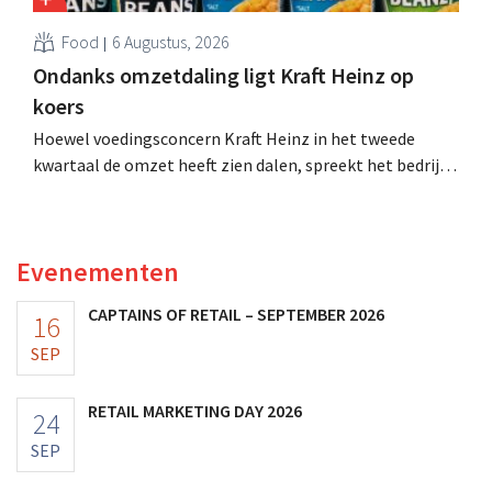
Food
6 Augustus, 2026
Ondanks omzetdaling ligt Kraft Heinz op
koers
Hoewel voedingsconcern Kraft Heinz in het tweede
kwartaal de omzet heeft zien dalen, spreekt het bedrijf
toch van beter dan verwachte resultaten. De
multinational verhoogt de investeringen en de
vooruitzichten.
Evenementen
CAPTAINS OF RETAIL – SEPTEMBER 2026
16
SEP
RETAIL MARKETING DAY 2026
24
SEP