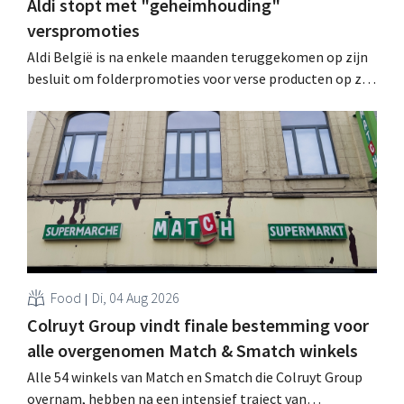
Aldi stopt met "geheimhouding"
verspromoties
Aldi België is na enkele maanden teruggekomen op zijn
besluit om folderpromoties voor verse producten op zijn
website geheim te houden tot de zondag voor ze in
werking treden: "Onze klanten willen goed
geïnformeerd worden." .
Food
Di, 04 Aug 2026
Colruyt Group vindt finale bestemming voor
alle overgenomen Match & Smatch winkels
Alle 54 winkels van Match en Smatch die Colruyt Group
overnam, hebben na een intensief traject van