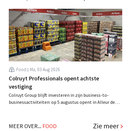
tweeënhalf jaar hun definitieve bestemming gevonden.
Al is die bestemming voor sommige panden een sluiting.
.
Food
Ma, 03 Aug 2026
Colruyt Professionals opent achtste
vestiging
Colruyt Group blijft investeren in zijn business-to-
businessactiviteiten: op 5 augustus opent in Alleur de
achtste vestiging van Colruyt Professionals, de
winkelformule die zich uitsluitend richt op professionele
klanten. .
Zie meer
MEER OVER...
FOOD