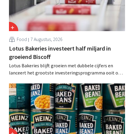
Food
7 Augustus, 2026
Lotus Bakeries investeert half miljard in
groeiend Biscoff
Lotus Bakeries blijft groeien met dubbele cijfers en
lanceert het grootste investeringsprogramma ooit om
de productiecapaciteit voor Biscoff uit te breiden: “We
moeten dit momentum grijpen”.