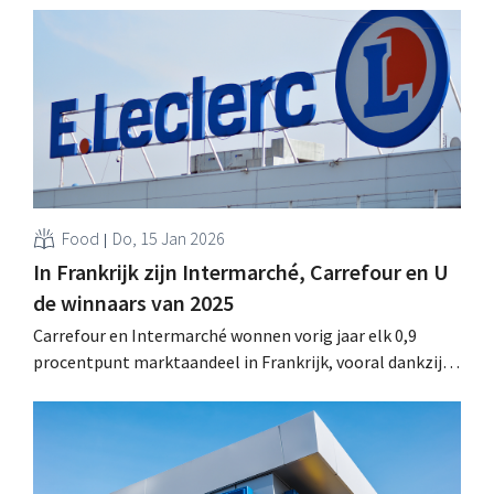
Food
Do, 15 Jan 2026
In Frankrijk zijn Intermarché, Carrefour en U
de winnaars van 2025
Carrefour en Intermarché wonnen vorig jaar elk 0,9
procentpunt marktaandeel in Frankrijk, vooral dankzij
overnames. Marktleider E. Leclerc houdt stand, de
discounters lijken te stagneren, volgens de cijfers van
NielsenIQ. .