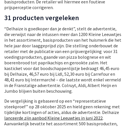
basisproducten. De retailer wil hiermee een foutieve
prijsperceptie corrigeren.
31 producten vergeleken
“Delhaize is goedkoper dan je denkt”, stelt de advertentie,
die verwijst naar de intussen meer dan 1200 Kleine Leeuwtjes
in het assortiment, basisproducten van het huismerk die het
hele jaar door laaggeprijsd zijn. Die stelling onderbouwt de
retailer met de publicatie van een prijsvergelijking voor 31
voedingsproducten, gaande van pizza bolognese en wit
boerenbrood tot paprikachips en gerookte zalm. Het
kasticket voor dat boodschappenlijstje bedraagt 46,45 euro
bij Delhaize, 46,57 euro bij Lidl, 52,30 euro bij Carrefour en
48,41 euro bij Intermarché – die laatste wordt enkel vermeld
in de Franstalige advertentie. Colruyt, Aldi, Albert Heijn en
Jumbo blijven buiten beschouwing.
De vergelijking is gebaseerd op een “representatieve
steekproef” op 28 oktober 2025 en hield geen rekening met
tijdelijke kortingen of acties, aldus de advertentie. Delhaize
lanceerde zijn aanbod Kleine Leeuwtjes in juni 2022
.
Aanvankelijk bevatte het assortiment 500 basisproducten,