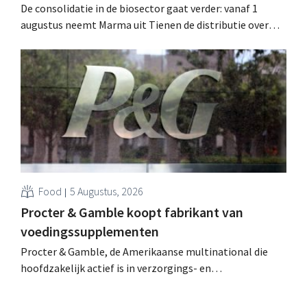
De consolidatie in de biosector gaat verder: vanaf 1
augustus neemt Marma uit Tienen de distributie over
van acht ecologische voedingsmerken van Distribio.
Beide bedrijven willen zich zo sterker op hun
kernactiviteiten concentreren.
Food
5 Augustus, 2026
Procter & Gamble koopt fabrikant van
voedingssupplementen
Procter & Gamble, de Amerikaanse multinational die
hoofdzakelijk actief is in verzorgings- en
huishoudproducten, telt miljarden neer voor de
overname van Thorne, een producent van