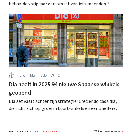
behaalde vorig jaar een omzet van iets meer dan 7
miljard euro, een groei van 11,2%. Dat resultaat schrijft
het bedrijf toe aan de uitvoering van het strategisch
plan "Creciendo cada día" (Elke dag groeien). .
Food
Ma, 05 Jan 2026
Dia heeft in 2025 94 nieuwe Spaanse winkels
geopend
Dia zet vaart achter zijn strategie ‘Creciendo cada día’,
die richt zich op groei in buurtwinkels en een snellere
omnichannelervaring. In 2025 opende de retailer zo 94
winkels in Spanje. .