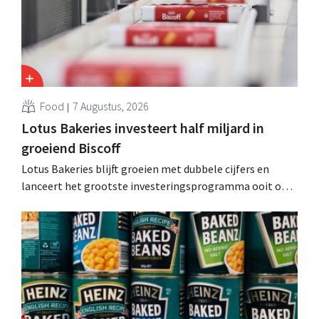
Food
7 Augustus, 2026
Lotus Bakeries investeert half miljard in
groeiend Biscoff
Lotus Bakeries blijft groeien met dubbele cijfers en
lanceert het grootste investeringsprogramma ooit om
de productiecapaciteit voor Biscoff uit te breiden: “We
moeten dit momentum grijpen”.