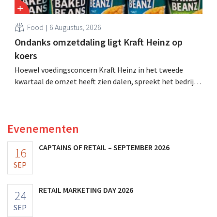
Food
6 Augustus, 2026
Ondanks omzetdaling ligt Kraft Heinz op
koers
Hoewel voedingsconcern Kraft Heinz in het tweede
kwartaal de omzet heeft zien dalen, spreekt het bedrijf
toch van beter dan verwachte resultaten. De
multinational verhoogt de investeringen en de
vooruitzichten.
Evenementen
CAPTAINS OF RETAIL – SEPTEMBER 2026
16
SEP
RETAIL MARKETING DAY 2026
24
SEP