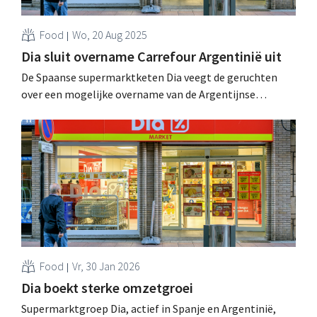
Food
Wo, 20 Aug 2025
Dia sluit overname Carrefour Argentinië uit
De Spaanse supermarktketen Dia veegt de geruchten
over een mogelijke overname van de Argentijnse
activiteiten van Carrefour van tafel. Volgens topman
Martín Tolcachir ligt de focus niet op "inorganische
groei" in het Zuid-Amerikaanse land, maar op het
herstel van de eigen operaties. .
Food
Vr, 30 Jan 2026
Dia boekt sterke omzetgroei
Supermarktgroep Dia, actief in Spanje en Argentinië,