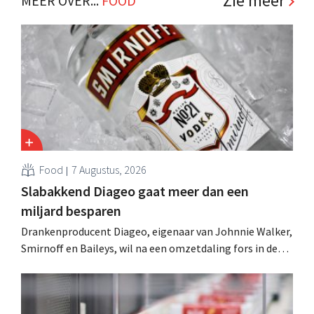
Zie meer
MEER OVER...
FOOD
Food
7 Augustus, 2026
Slabakkend Diageo gaat meer dan een
miljard besparen
Drankenproducent Diageo, eigenaar van Johnnie Walker,
Smirnoff en Baileys, wil na een omzetdaling fors in de
kosten snijden en tegelijk investeren in groei voor onder
andere Guiness en voorgemixte cocktails.