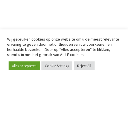
Wij gebruiken cookies op onze website om u de meest relevante
ervaring te geven door het onthouden van uw voorkeuren en
herhaalde bezoeken. Door op "Alles accepteren" te klikken,
stemt u in met het gebruik van ALLE cookies.
Alles accepteren
Cookie Settings
Reject All
Word lid
Sinds 2009 is RetailDetail hét toonaangevende B2B-
platform voor retail in Europa.