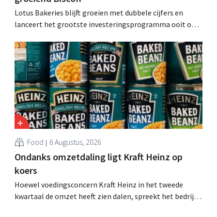
Lotus Bakeries blijft groeien met dubbele cijfers en
lanceert het grootste investeringsprogramma ooit om
de productiecapaciteit voor Biscoff uit te breiden: “We
moeten dit momentum grijpen”.
Food
6 Augustus, 2026
Ondanks omzetdaling ligt Kraft Heinz op
koers
Hoewel voedingsconcern Kraft Heinz in het tweede
kwartaal de omzet heeft zien dalen, spreekt het bedrijf
toch van beter dan verwachte resultaten. De