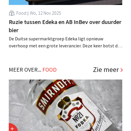
Food
Wo, 12 Nov 2025
Ruzie tussen Edeka en AB InBev over duurder
bier
De Duitse supermarktgroep Edeka ligt opnieuw
overhoop met een grote leverancier. Deze keer botst de
retailer met AB InBev over voorziene prijsverhogingen
voor biermerken als Beck’s, Corona en Franziskaner. .
Zie meer
MEER OVER...
FOOD