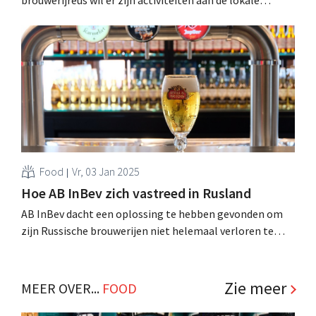
partner verkopen, maar botst op een Russische njet. .
Food
Vr, 03 Jan 2025
Hoe AB InBev zich vastreed in Rusland
AB InBev dacht een oplossing te hebben gevonden om
zijn Russische brouwerijen niet helemaal verloren te
laten gaan: de groep sloot er een akkoord met het
Turkse Anadolu Efes. Nu Turkije echter uit de Russische
gratie is gevallen, nationaliseert het Kremlin de elf
Zie meer
MEER OVER...
FOOD
brouwerijen toch. .