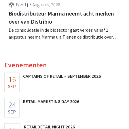
Food
5 Augustus, 2026
Biodistributeur Marma neemt acht merken
over van Distribio
De consolidatie in de biosector gaat verder: vanaf 1
augustus neemt Marma uit Tienen de distributie over
van acht ecologische voedingsmerken van Distribio.
Beide bedrijven willen zich zo sterker op hun
kernactiviteiten concentreren.
Evenementen
CAPTAINS OF RETAIL – SEPTEMBER 2026
16
SEP
RETAIL MARKETING DAY 2026
24
SEP
RETAILDETAIL NIGHT 2026