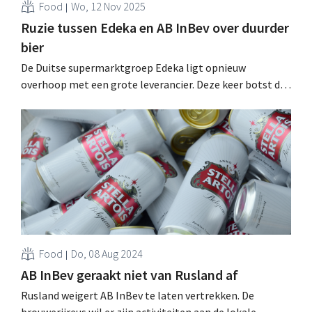
Food
Wo, 12 Nov 2025
Ruzie tussen Edeka en AB InBev over duurder
bier
De Duitse supermarktgroep Edeka ligt opnieuw
overhoop met een grote leverancier. Deze keer botst de
retailer met AB InBev over voorziene prijsverhogingen
voor biermerken als Beck’s, Corona en Franziskaner. .
Food
Do, 08 Aug 2024
AB InBev geraakt niet van Rusland af
Rusland weigert AB InBev te laten vertrekken. De
brouwerijreus wil er zijn activiteiten aan de lokale