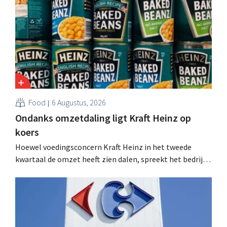
Food
6 Augustus, 2026
Ondanks omzetdaling ligt Kraft Heinz op
koers
Hoewel voedingsconcern Kraft Heinz in het tweede
kwartaal de omzet heeft zien dalen, spreekt het bedrijf
toch van beter dan verwachte resultaten. De
multinational verhoogt de investeringen en de
vooruitzichten.