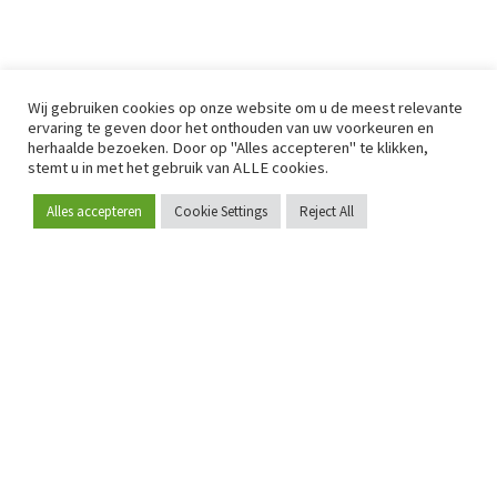
Wij gebruiken cookies op onze website om u de meest relevante
ervaring te geven door het onthouden van uw voorkeuren en
herhaalde bezoeken. Door op "Alles accepteren" te klikken,
stemt u in met het gebruik van ALLE cookies.
Alles accepteren
Cookie Settings
Reject All
Word lid
Sinds 2009 is RetailDetail hét toonaangevende B2B-
platform voor retail in Europa.
Als "100% trusted medium" en sterke retailcommunity biedt
RetailDetail professionals dagelijks betrouwbaar nieuws,