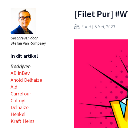
[Filet Pur] #
Food
5 Mei, 2023
Geschreven door
Stefan Van Rompaey
In dit artikel
Bedrijven
AB InBev
Ahold Delhaize
Aldi
Carrefour
Colruyt
Delhaize
Henkel
Kraft Heinz