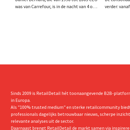
was van Carrefour, is in de nacht van 4 op 5
verder: vana
augustus overleden. Hij versterkte de
Tienen de di
internationale activiteiten van de retailer,
ecologische
realiseerde de fusie met Promodès en
Distribio. Be
nam toenmalig Belgisch marktleider GB
sterker op h
over.
concentrere
Sinds 2009 is RetailDetail hét toonaangevende B2B-platform
in Europa.
Als "100% trusted medium" en sterke retailcommunity biedt
professionals dagelijks betrouwbaar nieuws, scherpe inzich
relevante analyses uit de sector.
Daarnaast brengt RetailDetail de markt samen via inspirere