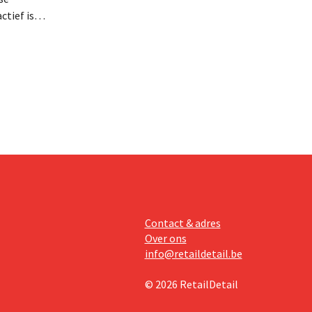
tief is in
en, telt
 van
Contact & adres
Over ons
info@retaildetail.be
© 2026 RetailDetail