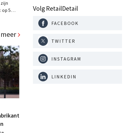
 zijn
Volg RetailDetail
: op 5
ste
FACEBOOK
ls, de
d richt op
 meer
TWITTER
INSTAGRAM
LINKEDIN
abrikant
en
se