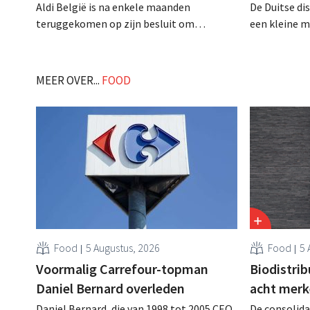
Aldi België is na enkele maanden
De Duitse di
teruggekomen op zijn besluit om
een kleine m
folderpromoties voor verse producten op
opening van 
zijn website geheim te houden tot de
gaat behoorli
zondag voor ze in werking treden: "Onze
MEER OVER...
FOOD
klanten willen goed geïnformeerd
worden." .
Food
5 Augustus, 2026
Food
5 
Voormalig Carrefour-topman
Biodistri
Daniel Bernard overleden
acht merk
Daniel Bernard, die van 1998 tot 2005 CEO
De consolida