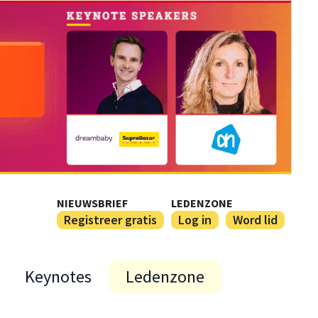
NIEUWSBRIEF
LEDENZONE
Registreer gratis
Log in
Word lid
Keynotes
Ledenzone