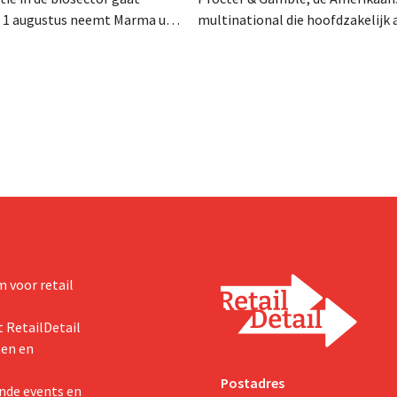
f 1 augustus neemt Marma uit
multinational die hoofdzakelijk ac
stributie over van acht
verzorgings- en huishoudproduct
 voedingsmerken van
miljarden neer voor de overname
ide bedrijven willen zich zo
Thorne, een producent van
un kernactiviteiten
voedingssupplementen.
n.
 voor retail
 RetailDetail
ten en
Postadres
nde events en