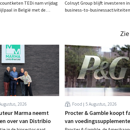
scountketen TEDi nam vrijdag
Colruyt Group blijft investeren in
ijlpaal in België met de
business-to-businessactiviteiten
een veertigste filiaal. Het
augustus opent in Alleur de acht
jk snel voor de retailer, die
vestiging van Colruyt Professiona
pas sinds 2023 aanwezig is in het land. .
winkelformule die zich uitsluiten
Zie
professionele klanten. .
Augustus, 2026
Food
5 Augustus, 2026
buteur Marma neemt
Procter & Gamble koopt f
en over van Distribio
van voedingssupplement
tie in de biosector gaat
Procter & Gamble, de Amerikaan