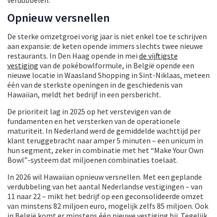
Opnieuw versnellen
De sterke omzetgroei vorig jaar is niet enkel toe te schrijven
aan expansie: de keten opende immers slechts twee nieuwe
restaurants. In Den Haag opende in mei
de vijftigste
vestiging
van de pokébowlformule, in België opende een
nieuwe locatie in Waasland Shopping in Sint-Niklaas, meteen
één van de sterkste openingen in de geschiedenis van
Hawaiian, meldt het bedrijf in een persbericht.
De prioriteit lag in 2025 op het verstevigen van de
fundamenten en het versterken van de operationele
maturiteit. In Nederland werd de gemiddelde wachttijd per
klant teruggebracht naar amper 5 minuten – een unicum in
hun segment, zeker in combinatie met het “Make Your Own
Bowl”-systeem dat miljoenen combinaties toelaat.
In 2026 wil Hawaiian opnieuw versnellen. Met een geplande
verdubbeling van het aantal Nederlandse vestigingen – van
11 naar 22 – mikt het bedrijf op een geconsolideerde omzet
van minstens 82 miljoen euro, mogelijk zelfs 85 miljoen. Ook
in België komt er minstens één nieuwe vestiging bij. Tegelijk