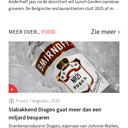
Anderhalf jaar na de doorstart wil Lunch Garden opnieuw
groeien. De Belgische restaurantketen sluit 2025 af met
winst, rolt zijn vernieuwde brasserieformule verder uit
en werkt aan een stadsconcept. .
Zie meer
MEER OVER...
FOOD
Food
7 Augustus, 2026
Slabakkend Diageo gaat meer dan een
miljard besparen
Drankenproducent Diageo, eigenaar van Johnnie Walker,