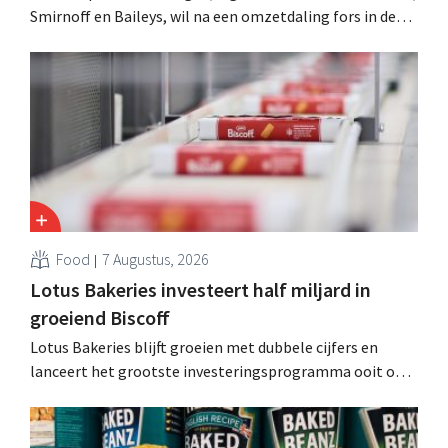
Smirnoff en Baileys, wil na een omzetdaling fors in de
kosten snijden en tegelijk investeren in groei voor onder
andere Guiness en voorgemixte cocktails.
Food
7 Augustus, 2026
Lotus Bakeries investeert half miljard in
groeiend Biscoff
Lotus Bakeries blijft groeien met dubbele cijfers en
lanceert het grootste investeringsprogramma ooit om
de productiecapaciteit voor Biscoff uit te breiden: “We
moeten dit momentum grijpen”.