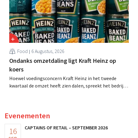
Food
6 Augustus, 2026
Ondanks omzetdaling ligt Kraft Heinz op
koers
Hoewel voedingsconcern Kraft Heinz in het tweede
kwartaal de omzet heeft zien dalen, spreekt het bedrijf
toch van beter dan verwachte resultaten. De
multinational verhoogt de investeringen en de
vooruitzichten.
Evenementen
CAPTAINS OF RETAIL – SEPTEMBER 2026
16