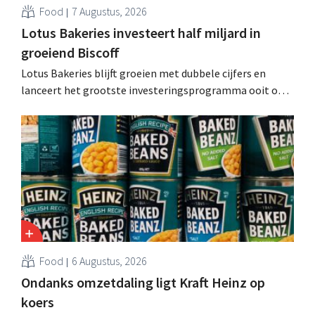
Food
7 Augustus, 2026
Lotus Bakeries investeert half miljard in
groeiend Biscoff
Lotus Bakeries blijft groeien met dubbele cijfers en
lanceert het grootste investeringsprogramma ooit om
de productiecapaciteit voor Biscoff uit te breiden: “We
moeten dit momentum grijpen”.
Food
6 Augustus, 2026
Ondanks omzetdaling ligt Kraft Heinz op
koers