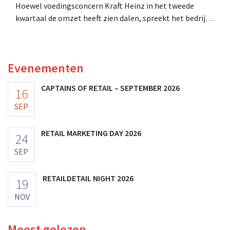
Hoewel voedingsconcern Kraft Heinz in het tweede
kwartaal de omzet heeft zien dalen, spreekt het bedrijf
toch van beter dan verwachte resultaten. De
multinational verhoogt de investeringen en de
vooruitzichten.
Evenementen
CAPTAINS OF RETAIL – SEPTEMBER 2026
16
SEP
RETAIL MARKETING DAY 2026
24
SEP
RETAILDETAIL NIGHT 2026
19
NOV
Meest gelezen