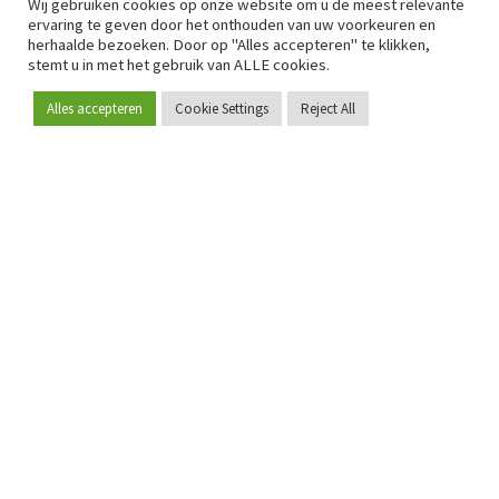
Wij gebruiken cookies op onze website om u de meest relevante
ervaring te geven door het onthouden van uw voorkeuren en
herhaalde bezoeken. Door op "Alles accepteren" te klikken,
stemt u in met het gebruik van ALLE cookies.
Alles accepteren
Cookie Settings
Reject All
Word lid
Sinds 2009 is RetailDetail hét toonaangevende B2B-
platform voor retail in Europa.
Als "100% trusted medium" en sterke retailcommunity biedt
RetailDetail professionals dagelijks betrouwbaar nieuws,
scherpe inzichten en relevante analyses uit de sector.
Daarnaast brengt RetailDetail de markt samen via
inspirerende events en exclusieve retailtours, waar
kennisdeling, netwerking en innovatie centraal staan.