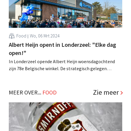
Food
Wo, 06 Mrt 2024
Albert Heijn opent in Londerzeel: "Elke dag
open!"
In Londerzeel opende Albert Heijn woensdagochtend
zijn 78e Belgische winkel. De strategisch gelegen
supermarkt zal 365 dagen per jaar open zijn, zegt
franchisenemer Michaël Van Remortel. .
Zie meer
MEER OVER...
FOOD