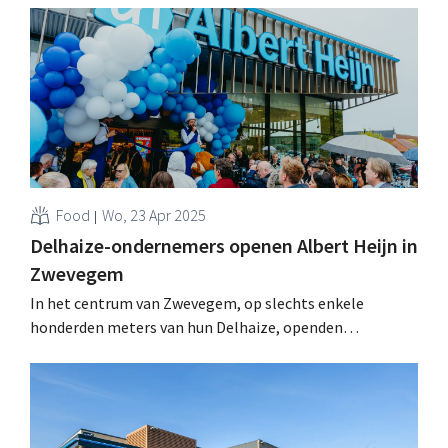
vestiging in België voor de Nederlandse
supermarktketen. .
Food
Wo, 23 Apr 2025
Delhaize-ondernemers openen Albert Heijn in
Zwevegem
In het centrum van Zwevegem, op slechts enkele
honderden meters van hun Delhaize, openden
ondernemers Céline Christiaens en Mathieu Demeyer
woensdagochtend de 83ste winkel van Albert Heijn in
België. .