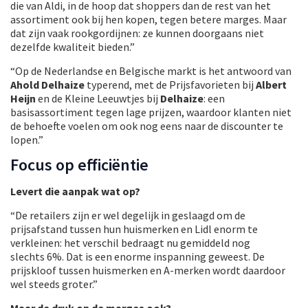
die van Aldi, in de hoop dat shoppers dan de rest van het
assortiment ook bij hen kopen, tegen betere marges. Maar
dat zijn vaak rookgordijnen: ze kunnen doorgaans niet
dezelfde kwaliteit bieden.”
“Op de Nederlandse en Belgische markt is het antwoord van
Ahold Delhaize
typerend, met de Prijsfavorieten bij
Albert
Heijn
en de Kleine Leeuwtjes bij
Delhaize
: een
basisassortiment tegen lage prijzen, waardoor klanten niet
de behoefte voelen om ook nog eens naar de discounter te
lopen.”
Focus op efficiëntie
Levert die aanpak wat op?
“De retailers zijn er wel degelijk in geslaagd om de
prijsafstand tussen hun huismerken en Lidl enorm te
verkleinen: het verschil bedraagt nu gemiddeld nog
slechts 6%. Dat is een enorme inspanning geweest. De
prijskloof tussen huismerken en A-merken wordt daardoor
wel steeds groter.”
Maar de druk op de marges ook?