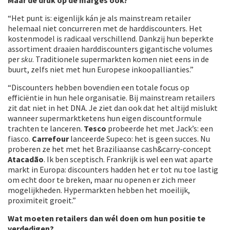
“Het punt is: eigenlijk kán je als mainstream retailer
helemaal niet concurreren met de harddiscounters. Het
kostenmodel is radicaal verschillend. Dankzij hun beperkte
assortiment draaien harddiscounters gigantische volumes
per
sku
. Traditionele supermarkten komen niet eens in de
buurt, zelfs niet met hun Europese inkoopallianties.”
“Discounters hebben bovendien een totale focus op
efficiëntie in hun hele organisatie. Bij mainstream retailers
zit dat niet in het DNA. Je ziet dan ook dat het altijd mislukt
wanneer supermarktketens hun eigen discountformule
trachten te lanceren.
Tesco
probeerde het met Jack’s: een
fiasco.
Carrefour
lanceerde Supeco: het is geen succes. Nu
proberen ze het met het Braziliaanse cash&carry-concept
Atacadão
. Ik ben sceptisch. Frankrijk is wel een wat aparte
markt in Europa: discounters hadden het er tot nu toe lastig
om echt door te breken, maar nu openen er zich meer
mogelijkheden. Hypermarkten hebben het moeilijk,
proximiteit groeit.”
Wat moeten retailers dan wél doen om hun positie te
verdedigen?