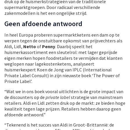
druk op de huismerkstrategieën van de traditionele
supermarktgroepen. Door radicaal verschillende
zakenmodellen is het een ongelijke strijd.
Geen afdoende antwoord
In heel Europa proberen supermarktketens een dam op te
werpen tegen de onstuitbare opkomst van prijsvechters als
Aldi, Lidl,
Netto
of
Penny
. Daarbij speelt het
huismerkassortiment een sleutelrol: met lager geprijsde
eigen merken hopen foodretailers te vermijden dat klanten
weglopen naar lagekostenketens, analyseert
huismerkexpert Koen de Jong van IPLC (International
Private Label Consult) in zijn nieuwste boek ‘The Power of
Private Label’.
“Wat we in ons boek vooral uitlichten is de grote impact van
de discounters op de
private label
strategie van mainstream
retailers. Aldi en Lidl zetten druk op de markt: ze bieden hoge
kwaliteit tegen lage prijzen. Retailers hebben daarop geen
afdoende antwoord.”
“Tekenend is het succes van Aldi in Groot-Brittannië: de