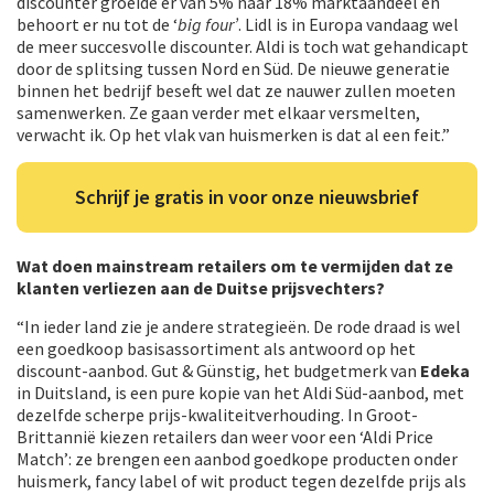
discounter groeide er van 5% naar 18% marktaandeel en
behoort er nu tot de ‘
big four’
. Lidl is in Europa vandaag wel
de meer succesvolle discounter. Aldi is toch wat gehandicapt
door de splitsing tussen Nord en Süd. De nieuwe generatie
binnen het bedrijf beseft wel dat ze nauwer zullen moeten
samenwerken. Ze gaan verder met elkaar versmelten,
verwacht ik. Op het vlak van huismerken is dat al een feit.”
Schrijf je gratis in voor onze nieuwsbrief
Wat doen mainstream retailers om te vermijden dat ze
klanten verliezen aan de Duitse prijsvechters?
“In ieder land zie je andere strategieën. De rode draad is wel
een goedkoop basisassortiment als antwoord op het
discount-aanbod. Gut & Günstig, het budgetmerk van
Edeka
in Duitsland, is een pure kopie van het Aldi Süd-aanbod, met
dezelfde scherpe prijs-kwaliteitverhouding. In Groot-
Brittannië kiezen retailers dan weer voor een ‘Aldi Price
Match’: ze brengen een aanbod goedkope producten onder
huismerk, fancy label of wit product tegen dezelfde prijs als