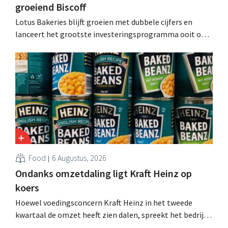
groeiend Biscoff
Lotus Bakeries blijft groeien met dubbele cijfers en
lanceert het grootste investeringsprogramma ooit om
de productiecapaciteit voor Biscoff uit te breiden: “We
moeten dit momentum grijpen”.
Food
6 Augustus, 2026
Ondanks omzetdaling ligt Kraft Heinz op
koers
Hoewel voedingsconcern Kraft Heinz in het tweede
kwartaal de omzet heeft zien dalen, spreekt het bedrijf
toch van beter dan verwachte resultaten. De