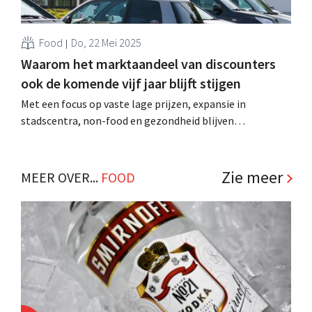
Food
Do, 22 Mei 2025
Waarom het marktaandeel van discounters
ook de komende vijf jaar blijft stijgen
Met een focus op vaste lage prijzen, expansie in
stadscentra, non-food en gezondheid blijven
discounters de traditionele supermarktketens het vuur
aan de schenen leggen. Aldi en Lidl behouden hun
dominante positie. .
Zie meer
MEER OVER...
FOOD