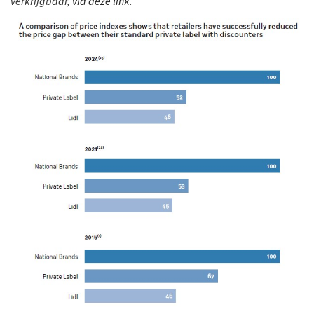
verkrijgbaar,
via deze link
.