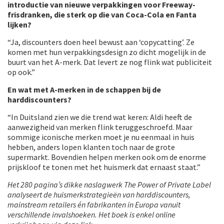
introductie van nieuwe verpakkingen voor Freeway-
frisdranken, die sterk op die van Coca-Cola en Fanta
lijken?
“Ja, discounters doen heel bewust aan ‘copycatting’. Ze
komen met hun verpakkingsdesign zo dicht mogelijk in de
buurt van het A-merk. Dat levert ze nog flink wat publiciteit
op ook.”
En wat met A-merken in de schappen bij de
harddiscounters?
“In Duitsland zien we die trend wat keren: Aldi heeft de
aanwezigheid van merken flink teruggeschroefd. Maar
sommige iconische merken moet je nu eenmaal in huis
hebben, anders lopen klanten toch naar de grote
supermarkt. Bovendien helpen merken ook om de enorme
prijskloof te tonen met het huismerk dat ernaast staat.”
Het 280 pagina’s dikke naslagwerk The Power of Private Label
analyseert de huismerkstrategieën van harddiscounters,
mainstream retailers én fabrikanten in Europa vanuit
verschillende invalshoeken. Het boek is enkel online