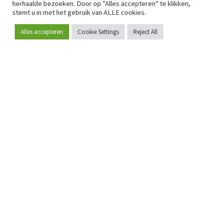
herhaalde bezoeken. Door op "Alles accepteren" te klikken,
stemt u in met het gebruik van ALLE cookies.
Alles accepteren
Cookie Settings
Reject All
Word lid
Sinds 2009 is RetailDetail hét toonaangevende B2B-
platform voor retail in Europa.
Als "100% trusted medium" en sterke retailcommunity biedt
RetailDetail professionals dagelijks betrouwbaar nieuws,
scherpe inzichten en relevante analyses uit de sector.
Daarnaast brengt RetailDetail de markt samen via
inspirerende events en exclusieve retailtours, waar
kennisdeling, netwerking en innovatie centraal staan.