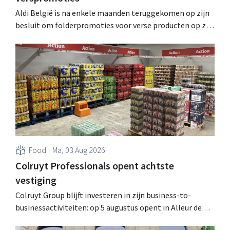
Aldi België is na enkele maanden teruggekomen op zijn
besluit om folderpromoties voor verse producten op zijn
website geheim te houden tot de zondag voor ze in
werking treden: "Onze klanten willen goed
geïnformeerd worden." .
Food
Ma, 03 Aug 2026
Colruyt Professionals opent achtste
vestiging
Colruyt Group blijft investeren in zijn business-to-
businessactiviteiten: op 5 augustus opent in Alleur de
achtste vestiging van Colruyt Professionals, de