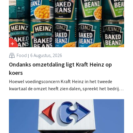
Food
6 Augustus, 2026
Ondanks omzetdaling ligt Kraft Heinz op
koers
Hoewel voedingsconcern Kraft Heinz in het tweede
kwartaal de omzet heeft zien dalen, spreekt het bedrijf
toch van beter dan verwachte resultaten. De
multinational verhoogt de investeringen en de
vooruitzichten.