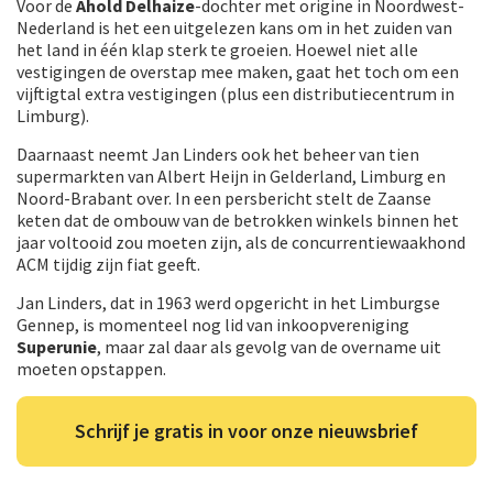
Voor de
Ahold Delhaize
-dochter met origine in Noordwest-
Nederland is het een uitgelezen kans om in het zuiden van
het land in één klap sterk te groeien. Hoewel niet alle
vestigingen de overstap mee maken, gaat het toch om een
vijftigtal extra vestigingen (plus een distributiecentrum in
Limburg).
Daarnaast neemt Jan Linders ook het beheer van tien
supermarkten van Albert Heijn in Gelderland, Limburg en
Noord-Brabant over. In een persbericht stelt de Zaanse
keten dat de ombouw van de betrokken winkels binnen het
jaar voltooid zou moeten zijn, als de concurrentiewaakhond
ACM tijdig zijn fiat geeft.
Jan Linders, dat in 1963 werd opgericht in het Limburgse
Gennep, is momenteel nog lid van inkoopvereniging
Superunie
, maar zal daar als gevolg van de overname uit
moeten opstappen.
Schrijf je gratis in voor onze nieuwsbrief