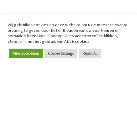
Wij gebruiken cookies op onze website om u de meest relevante
ervaring te geven door het onthouden van uw voorkeuren en
herhaalde bezoeken. Door op "Alles accepteren" te klikken,
stemt u in met het gebruik van ALLE cookies.
Alles accepteren
Cookie Settings
Reject All
Word lid
Sinds 2009 is RetailDetail hét toonaangevende B2B-
platform voor retail in Europa.
Als "100% trusted medium" en sterke retailcommunity biedt
RetailDetail professionals dagelijks betrouwbaar nieuws,