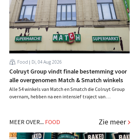
winkelformule die zich uitsluitend richt op professionele
klanten. .
Food
Di, 04 Aug 2026
Colruyt Group vindt finale bestemming voor
alle overgenomen Match & Smatch winkels
Alle 54 winkels van Match en Smatch die Colruyt Group
overnam, hebben na een intensief traject van
tweeënhalf jaar hun definitieve bestemming gevonden.
Al is die bestemming voor sommige panden een sluiting.
.
Zie meer
MEER OVER...
FOOD