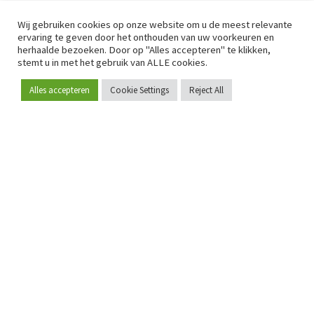
Wij gebruiken cookies op onze website om u de meest relevante
ervaring te geven door het onthouden van uw voorkeuren en
herhaalde bezoeken. Door op "Alles accepteren" te klikken,
stemt u in met het gebruik van ALLE cookies.
Alles accepteren
Cookie Settings
Reject All
Word lid
Sinds 2009 is RetailDetail hét toonaangevende B2B-
platform voor retail in Europa.
Als "100% trusted medium" en sterke retailcommunity biedt
RetailDetail professionals dagelijks betrouwbaar nieuws,
scherpe inzichten en relevante analyses uit de sector.
Daarnaast brengt RetailDetail de markt samen via