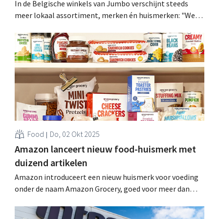
In de Belgische winkels van Jumbo verschijnt steeds
meer lokaal assortiment, merken én huismerken: "We
willen klanten verleiden en verrassen." Belgische
leveranciers kunnen ook doorstromen naar de
Nederlandse markt. .
Food
Do, 02 Okt 2025
Amazon lanceert nieuw food-huismerk met
duizend artikelen
Amazon introduceert een nieuw huismerk voor voeding
onder de naam Amazon Grocery, goed voor meer dan
duizend producten. De lijn bundelt de eerdere Amazon
Fresh- en Happy Belly-merken tot één coherent aanbod