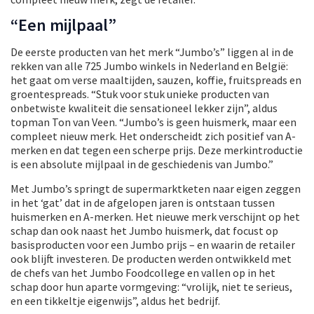
“Een mijlpaal”
De eerste producten van het merk “Jumbo’s” liggen al in de
rekken van alle 725 Jumbo winkels in Nederland en België:
het gaat om verse maaltijden, sauzen, koffie, fruitspreads en
groentespreads. “Stuk voor stuk unieke producten van
onbetwiste kwaliteit die sensationeel lekker zijn”, aldus
topman Ton van Veen. “Jumbo’s is geen huismerk, maar een
compleet nieuw merk. Het onderscheidt zich positief van A-
merken en dat tegen een scherpe prijs. Deze merkintroductie
is een absolute mijlpaal in de geschiedenis van Jumbo.”
Met Jumbo’s springt de supermarktketen naar eigen zeggen
in het ‘gat’ dat in de afgelopen jaren is ontstaan tussen
huismerken en A-merken. Het nieuwe merk verschijnt op het
schap dan ook naast het Jumbo huismerk, dat focust op
basisproducten voor een Jumbo prijs – en waarin de retailer
ook blijft investeren. De producten werden ontwikkeld met
de chefs van het Jumbo Foodcollege en vallen op in het
schap door hun aparte vormgeving: “vrolijk, niet te serieus,
en een tikkeltje eigenwijs”, aldus het bedrijf.