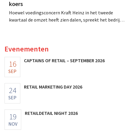
koers
Hoewel voedingsconcern Kraft Heinz in het tweede
kwartaal de omzet heeft zien dalen, spreekt het bedrijf
toch van beter dan verwachte resultaten. De
multinational verhoogt de investeringen en de
vooruitzichten.
Evenementen
CAPTAINS OF RETAIL – SEPTEMBER 2026
16
SEP
RETAIL MARKETING DAY 2026
24
SEP
RETAILDETAIL NIGHT 2026
19
NOV