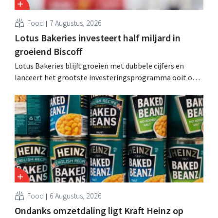
Food
7 Augustus, 2026
Lotus Bakeries investeert half miljard in
groeiend Biscoff
Lotus Bakeries blijft groeien met dubbele cijfers en
lanceert het grootste investeringsprogramma ooit om
de productiecapaciteit voor Biscoff uit te breiden: “We
moeten dit momentum grijpen”.
Food
6 Augustus, 2026
Ondanks omzetdaling ligt Kraft Heinz op