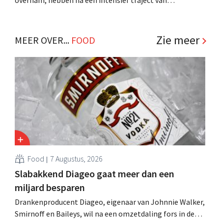
overnam, hebben na een intensief traject van
tweeënhalf jaar hun definitieve bestemming gevonden.
Al is die bestemming voor sommige panden een sluiting.
.
Zie meer
MEER OVER...
FOOD
Food
7 Augustus, 2026
Slabakkend Diageo gaat meer dan een
miljard besparen
Drankenproducent Diageo, eigenaar van Johnnie Walker,
Smirnoff en Baileys, wil na een omzetdaling fors in de