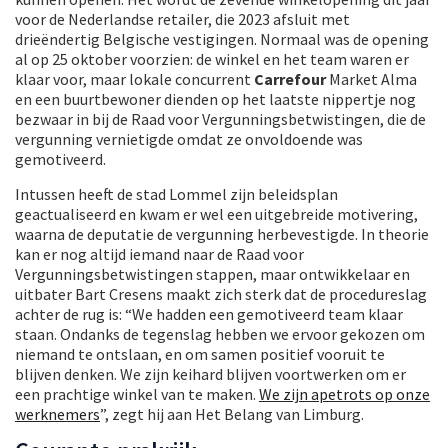
voor de Nederlandse retailer, die 2023 afsluit met
drieëndertig Belgische vestigingen. Normaal was de opening
al op 25 oktober voorzien: de winkel en het team waren er
klaar voor, maar lokale concurrent
Carrefour
Market Alma
en een buurtbewoner dienden op het laatste nippertje nog
bezwaar in bij de Raad voor Vergunningsbetwistingen, die de
vergunning vernietigde omdat ze onvoldoende was
gemotiveerd.
Intussen heeft de stad Lommel zijn beleidsplan
geactualiseerd en kwam er wel een uitgebreide motivering,
waarna de deputatie de vergunning herbevestigde. In theorie
kan er nog altijd iemand naar de Raad voor
Vergunningsbetwistingen stappen, maar ontwikkelaar en
uitbater Bart Cresens maakt zich sterk dat de procedureslag
achter de rug is: “We hadden een gemotiveerd team klaar
staan. Ondanks de tegenslag hebben we ervoor gekozen om
niemand te ontslaan, en om samen positief vooruit te
blijven denken. We zijn keihard blijven voortwerken om er
een prachtige winkel van te maken.
We zijn apetrots op onze
werknemers
”, zegt hij aan Het Belang van Limburg.