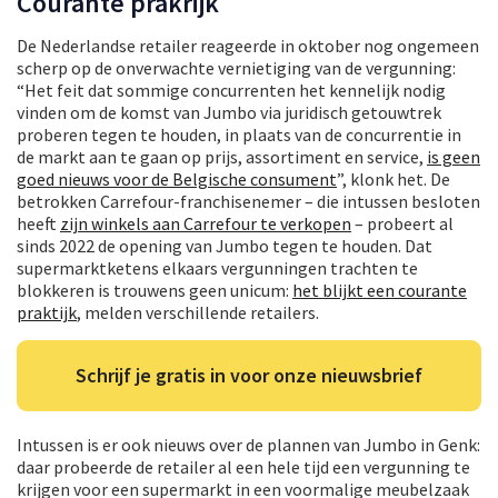
Courante prakrijk
De Nederlandse retailer reageerde in oktober nog ongemeen
scherp op de onverwachte vernietiging van de vergunning:
“Het feit dat sommige concurrenten het kennelijk nodig
vinden om de komst van Jumbo via juridisch getouwtrek
proberen tegen te houden, in plaats van de concurrentie in
de markt aan te gaan op prijs, assortiment en service,
is geen
goed nieuws voor de Belgische consument
”, klonk het. De
betrokken Carrefour-franchisenemer – die intussen besloten
heeft
zijn winkels aan Carrefour te verkopen
– probeert al
sinds 2022 de opening van Jumbo tegen te houden. Dat
supermarktketens elkaars vergunningen trachten te
blokkeren is trouwens geen unicum:
het blijkt een courante
praktijk
, melden verschillende retailers.
Schrijf je gratis in voor onze nieuwsbrief
Intussen is er ook nieuws over de plannen van Jumbo in Genk:
daar probeerde de retailer al een hele tijd een vergunning te
krijgen voor een supermarkt in een voormalige meubelzaak