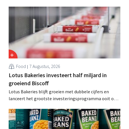
kosten snijden en tegelijk investeren in groei voor onder
andere Guiness en voorgemixte cocktails.
Food
7 Augustus, 2026
Lotus Bakeries investeert half miljard in
groeiend Biscoff
Lotus Bakeries blijft groeien met dubbele cijfers en
lanceert het grootste investeringsprogramma ooit om
de productiecapaciteit voor Biscoff uit te breiden: “We
moeten dit momentum grijpen”.