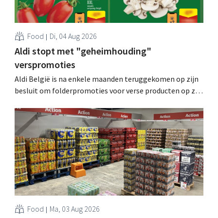
Food
Di, 04 Aug 2026
Aldi stopt met "geheimhouding"
verspromoties
Aldi België is na enkele maanden teruggekomen op zijn
besluit om folderpromoties voor verse producten op zijn
website geheim te houden tot de zondag voor ze in
werking treden: "Onze klanten willen goed
geïnformeerd worden." .
Food
Ma, 03 Aug 2026