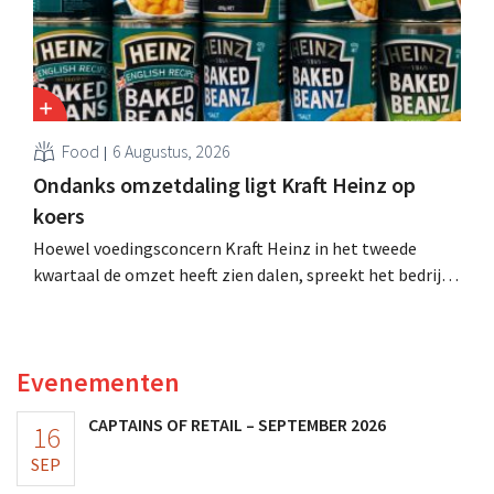
Food
6 Augustus, 2026
Ondanks omzetdaling ligt Kraft Heinz op
koers
Hoewel voedingsconcern Kraft Heinz in het tweede
kwartaal de omzet heeft zien dalen, spreekt het bedrijf
toch van beter dan verwachte resultaten. De
multinational verhoogt de investeringen en de
vooruitzichten.
Evenementen
CAPTAINS OF RETAIL – SEPTEMBER 2026
16
SEP