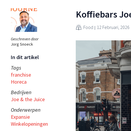
Koffiebars Jo
Food
12 Februari, 2026
Geschreven door
Jorg Snoeck
In dit artikel
Tags
franchise
Horeca
Bedrijven
Joe & the Juice
Onderwerpen
Expansie
Winkelopeningen