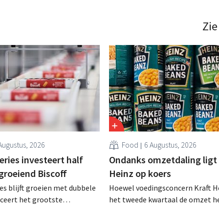
ien naar 38 vestigingen – ook
Coca-Cola, is voortaan alleen no
land. .
actief in het land. .
Zie
Augustus, 2026
Food
6 Augustus, 2026
ries investeert half
Ondanks omzetdaling ligt 
 groeiend Biscoff
Heinz op koers
es blijft groeien met dubbele
Hoewel voedingsconcern Kraft He
anceert het grootste
het tweede kwartaal de omzet he
sprogramma ooit om de
dalen, spreekt het bedrijf toch v