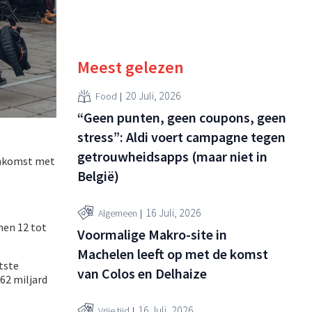
Meest gelezen
20 Juli, 2026
Food
“Geen punten, geen coupons, geen
stress”: Aldi voert campagne tegen
getrouwheidsapps (maar niet in
enkomst met
België)
16 Juli, 2026
Algemeen
nen 12 tot
Voormalige Makro-site in
Machelen leeft op met de komst
tste
van Colos en Delhaize
62 miljard
16 Juli, 2026
Vrije tijd