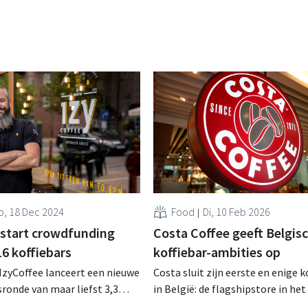
, 18 Dec 2024
Food
Di, 10 Feb 2026
 start crowdfunding
Costa Coffee geeft Belgis
16 koffiebars
koffiebar-ambities op
IzyCoffee lanceert een nieuwe
Costa sluit zijn eerste en enige k
sronde van maar liefst 3,3
in België: de flagshipstore in het
, met als doel tegen eind 2025
van Luik. De koffieketen, eigend