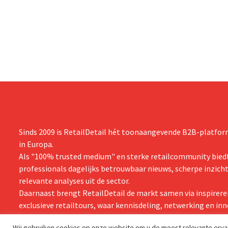
snijden en tegelijk investeren in groei voor
productiecap
onder andere Guiness en voorgemixte
breiden: “
cocktails.
grijpen”.
Sinds 2009 is RetailDetail hét toonaangevende B2B-platform
in Europa.
Als "100% trusted medium" en sterke retailcommunity biedt
professionals dagelijks betrouwbaar nieuws, scherpe inzich
relevante analyses uit de sector.
Daarnaast brengt RetailDetail de markt samen via inspirere
exclusieve retailtours, waar kennisdeling, netwerking en inn
centraal staan.
Wij gebruiken cookies op onze website om u de meest relevante erv