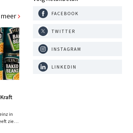
g in B2B
FACEBOOK
 meer
TWITTER
INSTAGRAM
LINKEDIN
Kraft
inz in
eft zien
an beter