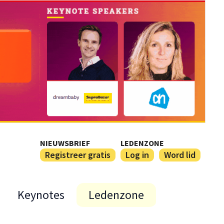
NIEUWSBRIEF
LEDENZONE
Registreer gratis
Log in
Word lid
Keynotes
Ledenzone