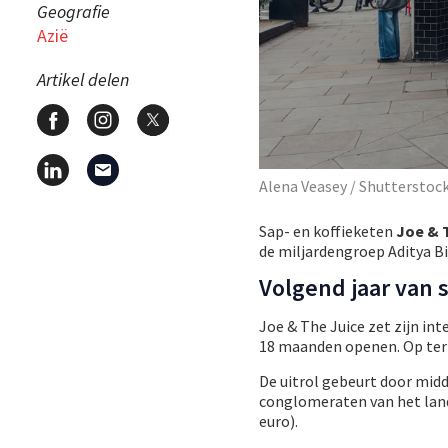
Geografie
Azië
Artikel delen
Alena Veasey / Shutterstoc
Sap- en koffieketen
Joe & 
de miljardengroep Aditya Bi
Volgend jaar van s
Joe & The Juice zet zijn in
18 maanden openen. Op term
De uitrol gebeurt door mid
conglomeraten van het land 
euro).