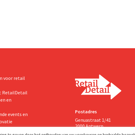
aciteit voor Biscoff uit te
dan verwachte resultaten. De
We moeten dit momentum
multinational verhoogt de inves
en de vooruitzichten.
 voor retail
 RetailDetail
ten en
Postadres
nde events en
Genuastraat 1/41
ovatie
2000 Antwerp
aring te geven door het onthouden van uw voorkeuren en herhaalde bezoe