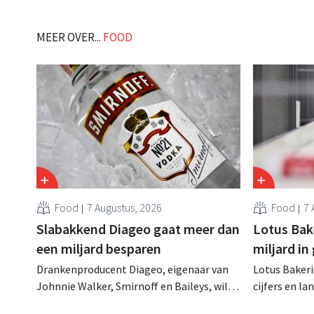
huismerk Boni Selection (deels) te
door te groe
lanceren op Indiase e-
in het buiten
MEER OVER...
FOOD
commerceplatformen zoals Flipkart en
de lokale versie van Amazon. .
Food
7 Augustus, 2026
Food
7 
Slabakkend Diageo gaat meer dan
Lotus Bake
een miljard besparen
miljard in
Drankenproducent Diageo, eigenaar van
Lotus Bakeri
Johnnie Walker, Smirnoff en Baileys, wil
cijfers en l
na een omzetdaling fors in de kosten
investering