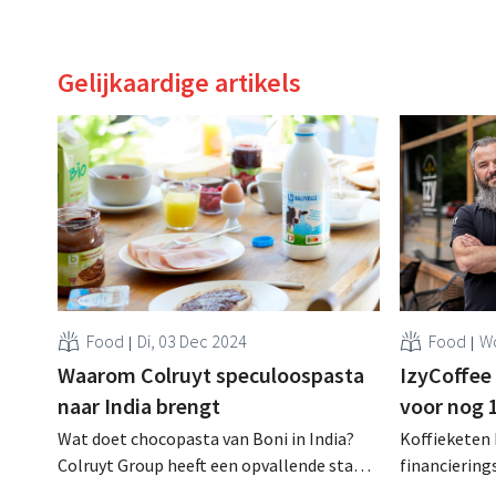
Gelijkaardige artikels
Food
Di, 03 Dec 2024
Food
Wo
Waarom Colruyt speculoospasta
IzyCoffee
naar India brengt
voor nog 
Wat doet chocopasta van Boni in India?
Koffieketen 
Colruyt Group heeft een opvallende stap
financiering
gezet in zijn internationale expansie door
miljoen euro