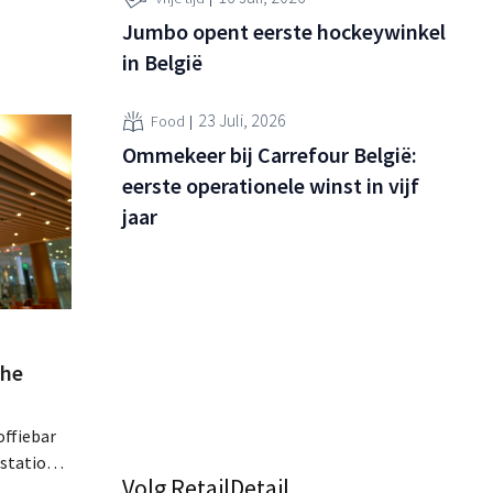
Jumbo opent eerste hockeywinkel
in België
23 Juli, 2026
Food
Ommekeer bij Carrefour België:
eerste operationele winst in vijf
jaar
che
offiebar
 station
Volg RetailDetail
om van