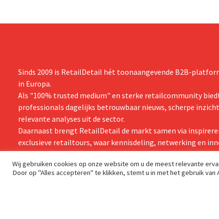
Sinds 2009 is RetailDetail hét toonaangevende B2B-platform
in Europa.
Als "100% trusted medium" en sterke retailcommunity biedt
professionals dagelijks betrouwbaar nieuws, scherpe inzich
relevante analyses uit de sector.
Daarnaast brengt RetailDetail de markt samen via inspirere
exclusieve retailtours, waar kennisdeling, netwerking en inn
centraal staan.
Wij gebruiken cookies op onze website om u de meest relevante erv
Door op "Alles accepteren" te klikken, stemt u in met het gebruik van