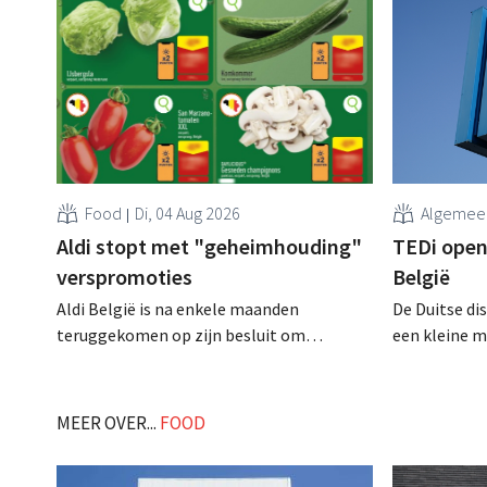
Food
Di, 04 Aug 2026
Algemee
Aldi stopt met "geheimhouding"
TEDi opent
verspromoties
België
Aldi België is na enkele maanden
De Duitse di
teruggekomen op zijn besluit om
een kleine m
folderpromoties voor verse producten op
opening van 
zijn website geheim te houden tot de
gaat behoorli
zondag voor ze in werking treden: "Onze
MEER OVER...
FOOD
klanten willen goed geïnformeerd
worden." .