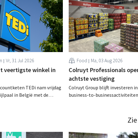
n
Vr, 31 Jul 2026
Food
Ma, 03 Aug 2026
 veertigste winkel in
Colruyt Professionals ope
achtste vestiging
scountketen TEDi nam vrijdag
Colruyt Group blijft investeren in
ijlpaal in België met de
business-to-businessactiviteiten
een veertigste filiaal. Het
augustus opent in Alleur de acht
jk snel voor de retailer, die
vestiging van Colruyt Professiona
pas sinds 2023 aanwezig is in het land. .
winkelformule die zich uitsluiten
Zie
professionele klanten. .