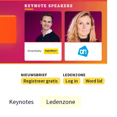
NIEUWSBRIEF
LEDENZONE
Registreer gratis
Log in
Word lid
Keynotes
Ledenzone