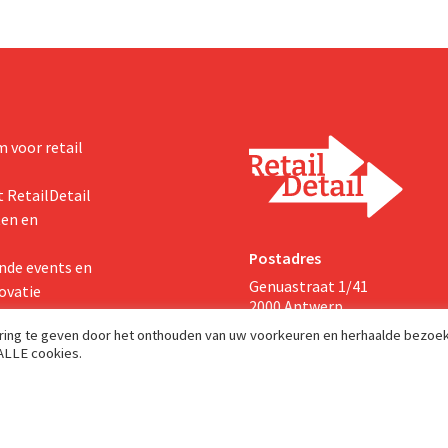
 voor retail
 RetailDetail
ten en
Postadres
nde events en
Genuastraat 1/41
ovatie
2000 Antwerp
aring te geven door het onthouden van uw voorkeuren en herhaalde bezoe
 ALLE cookies.