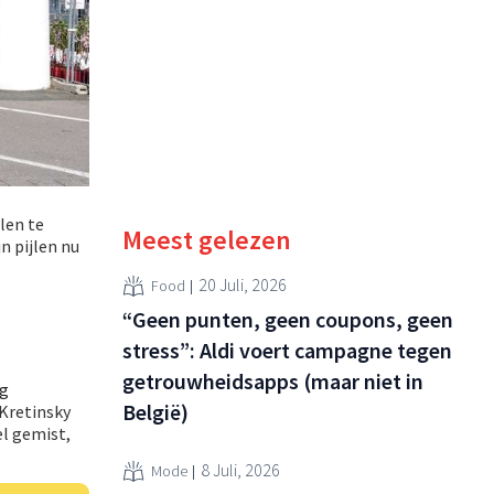
len te
Meest gelezen
n pijlen nu
20 Juli, 2026
Food
“Geen punten, geen coupons, geen
stress”: Aldi voert campagne tegen
getrouwheidsapps (maar niet in
ag
België)
 Kretinsky
l gemist,
8 Juli, 2026
Mode