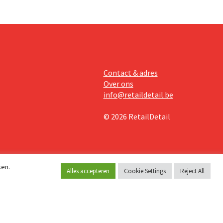
Contact & adres
Over ons
info@retaildetail.be
© 2026 RetailDetail
ken.
Alles accepteren
Cookie Settings
Reject All