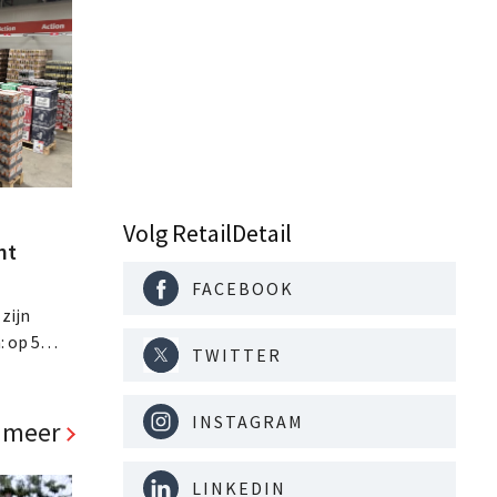
Volg RetailDetail
nt
FACEBOOK
 zijn
: op 5
TWITTER
ste
ls, de
d richt op
INSTAGRAM
 meer
LINKEDIN