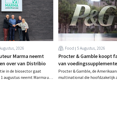
Augustus, 2026
Food
5 Augustus, 2026
buteur Marma neemt
Procter & Gamble koopt f
en over van Distribio
van voedingssupplement
tie in de biosector gaat
Procter & Gamble, de Amerikaan
f 1 augustus neemt Marma uit
multinational die hoofdzakelijk ac
stributie over van acht
verzorgings- en huishoudproduct
 voedingsmerken van
miljarden neer voor de overname
ide bedrijven willen zich zo
Thorne, een producent van
un kernactiviteiten
voedingssupplementen.
n.