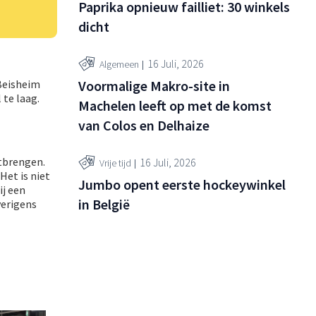
Paprika opnieuw failliet: 30 winkels
dicht
16 Juli, 2026
Algemeen
Beisheim
Voormalige Makro-site in
 te laag.
Machelen leeft op met de komst
van Colos en Delhaize
itbrengen.
16 Juli, 2026
Vrije tijd
Het is niet
Jumbo opent eerste hockeywinkel
ij een
in België
verigens