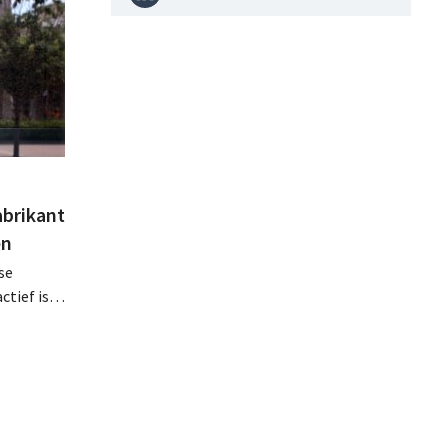
abrikant
en
se
tief is in
en, telt
 van