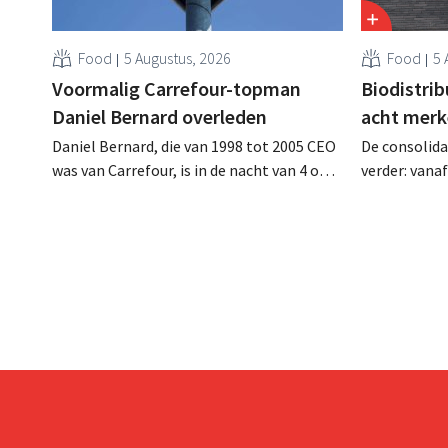
Food
5 Augustus, 2026
Food
5 
Voormalig Carrefour-topman
Biodistri
Daniel Bernard overleden
acht merk
Daniel Bernard, die van 1998 tot 2005 CEO
De consolida
was van Carrefour, is in de nacht van 4 op 5
verder: vana
augustus overleden. Hij versterkte de
Tienen de di
internationale activiteiten van de retailer,
ecologische
realiseerde de fusie met Promodès en
Distribio. Be
nam toenmalig Belgisch marktleider GB
sterker op h
over.
concentrere