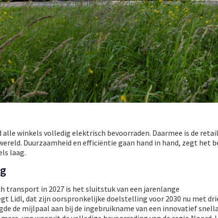
 alle winkels volledig elektrisch bevoorraden. Daarmee is de retai
wereld. Duurzaamheid en efficiëntie gaan hand in hand, zegt het be
els laag.
ng
h transport in 2027 is het sluitstuk van een jarenlange
t Lidl, dat zijn oorspronkelijke doelstelling voor 2030 nu met dri
igde de mijlpaal aan bij de ingebruikname van een innovatief snell
lmere, van waaruit de volledige bevoorrading van de regio Noord-