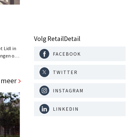
Volg RetailDetail
 Lidl in
FACEBOOK
ingen op
lt dat
er product
TWITTER
en het
 meer
in. Ook
INSTAGRAM
LINKEDIN