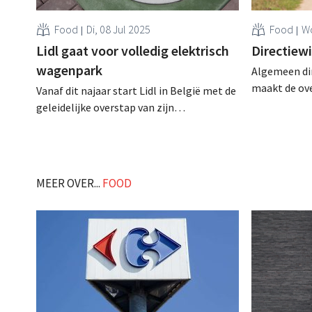
Food
Di, 08 Jul 2025
Food
Wo
Lidl gaat voor volledig elektrisch
Directiewi
wagenpark
Algemeen di
maakt de ove
Vanaf dit najaar start Lidl in België met de
naar de inter
geleidelijke overstap van zijn
wordt opgevo
bedrijfswagenpark naar volledig
de omgekeer
elektrisch, een doel dat de retailer in 2030
wil bereiken. De transitie is een nieuwe
stap in de duurzaamheidsstrategie "Net
MEER OVER...
FOOD
Zero 2050". .