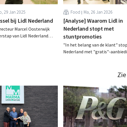
, 29 Jan 2025
Food
Ma, 26 Jan 2026
ssel bij Lidl Nederland
[Analyse] Waarom Lidl in
Nederland stopt met
recteur Marcel Oosterwijk
rstap van Lidl Nederland
stuntpromoties
nationale Lidl-holding. Hij
"In het belang van de klant" stopt
lgd door Peter de Roos, die
Nederland met "gratis"-aanbied
de beweging maakt. .
voedingswaren. De discounter ste
elke klant altíjd een lage prijs p
verdient. De kans dat concurrent
Zie
voorbeeld zullen volgen, lijkt kle
Lidl België volgt niet. .