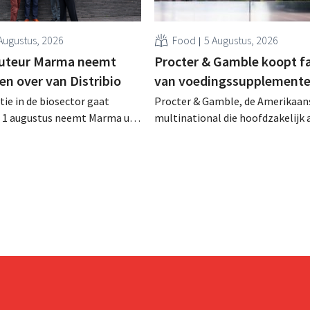
Augustus, 2026
Food
5 Augustus, 2026
buteur Marma neemt
Procter & Gamble koopt f
en over van Distribio
van voedingssupplement
tie in de biosector gaat
Procter & Gamble, de Amerikaan
f 1 augustus neemt Marma uit
multinational die hoofdzakelijk ac
stributie over van acht
verzorgings- en huishoudproduct
 voedingsmerken van
miljarden neer voor de overname
ide bedrijven willen zich zo
Thorne, een producent van
un kernactiviteiten
voedingssupplementen.
n.