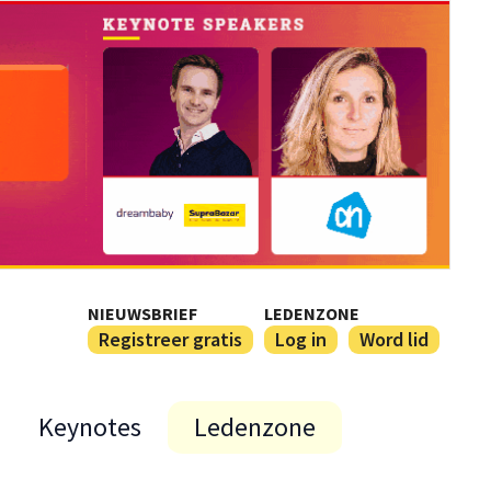
NIEUWSBRIEF
LEDENZONE
Registreer gratis
Log in
Word lid
Keynotes
Ledenzone