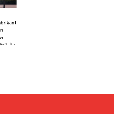
abrikant
en
se
tief is in
en, telt
 van