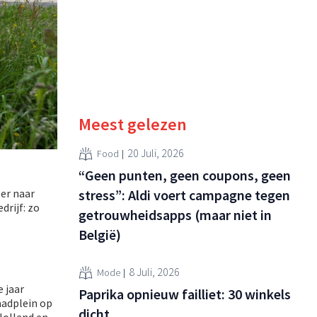
Meest gelezen
20 Juli, 2026
Food
“Geen punten, geen coupons, geen
ler naar
stress”: Aldi voert campagne tegen
drijf: zo
getrouwheidsapps (maar niet in
België)
8 Juli, 2026
Mode
e jaar
Paprika opnieuw failliet: 30 winkels
aadplein op
dicht
Holland en