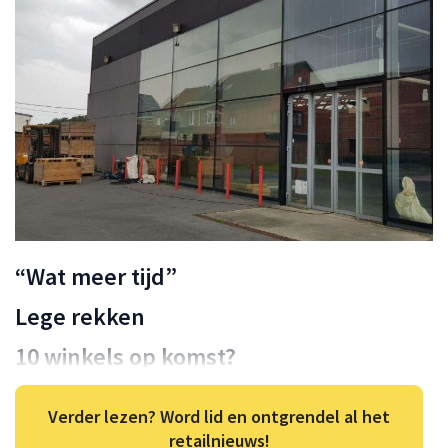
“Wat meer tijd”
Lege rekken
10 winkels op komst?
Verder lezen? Word lid en ontgrendel al het
retailnieuws!