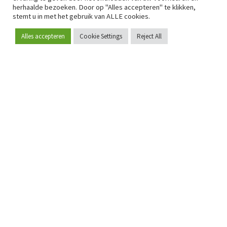
herhaalde bezoeken. Door op "Alles accepteren" te klikken,
stemt u in met het gebruik van ALLE cookies.
Alles accepteren
Cookie Settings
Reject All
Word lid
Sinds 2009 is RetailDetail hét toonaangevende B2B-
platform voor retail in Europa.
Als "100% trusted medium" en sterke retailcommunity biedt
RetailDetail professionals dagelijks betrouwbaar nieuws,
scherpe inzichten en relevante analyses uit de sector.
Daarnaast brengt RetailDetail de markt samen via
inspirerende events en exclusieve retailtours, waar
kennisdeling, netwerking en innovatie centraal staan.