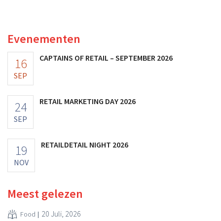
toch van beter dan verwachte resultaten. De
multinational verhoogt de investeringen en de
vooruitzichten.
Evenementen
CAPTAINS OF RETAIL – SEPTEMBER 2026
16
SEP
RETAIL MARKETING DAY 2026
24
SEP
RETAILDETAIL NIGHT 2026
19
NOV
Meest gelezen
20 Juli, 2026
Food