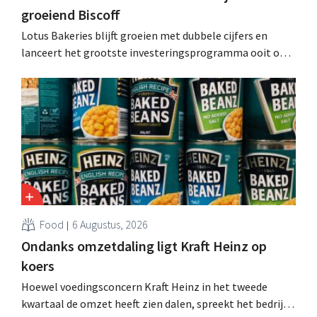
groeiend Biscoff
Lotus Bakeries blijft groeien met dubbele cijfers en
lanceert het grootste investeringsprogramma ooit om
de productiecapaciteit voor Biscoff uit te breiden: “We
moeten dit momentum grijpen”.
Food
6 Augustus, 2026
Ondanks omzetdaling ligt Kraft Heinz op
koers
Hoewel voedingsconcern Kraft Heinz in het tweede
kwartaal de omzet heeft zien dalen, spreekt het bedrijf