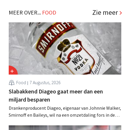
klanten met een kostefficiënter zakenmodel: "Ze
missen onze service." .
Zie meer
MEER OVER...
FOOD
Food
7 Augustus, 2026
Slabakkend Diageo gaat meer dan een
miljard besparen
Drankenproducent Diageo, eigenaar van Johnnie Walker,
Smirnoff en Baileys, wil na een omzetdaling fors in de
kosten snijden en tegelijk investeren in groei voor onder
andere Guiness en voorgemixte cocktails.