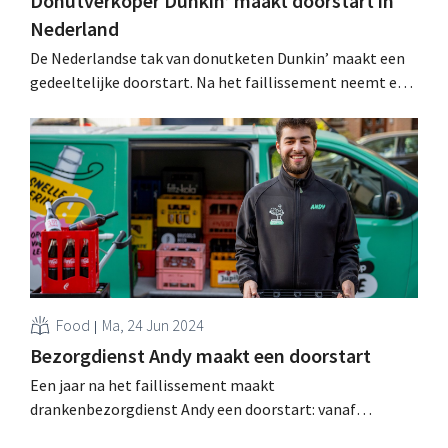
Donutverkoper Dunkin’ maakt doorstart in
Nederland
De Nederlandse tak van donutketen Dunkin’ maakt een
gedeeltelijke doorstart. Na het faillissement neemt een
oude bekende de formule weer over. .
Food
Ma, 24 Jun 2024
Bezorgdienst Andy maakt een doorstart
Een jaar na het faillissement maakt
drankenbezorgdienst Andy een doorstart: vanaf
volgende maand heractiveert de startup zijn vroegere