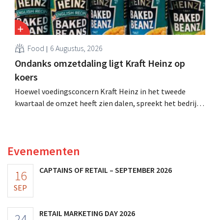
Food
6 Augustus, 2026
Ondanks omzetdaling ligt Kraft Heinz op
koers
Hoewel voedingsconcern Kraft Heinz in het tweede
kwartaal de omzet heeft zien dalen, spreekt het bedrijf
toch van beter dan verwachte resultaten. De
multinational verhoogt de investeringen en de
vooruitzichten.
Evenementen
CAPTAINS OF RETAIL – SEPTEMBER 2026
16
SEP
RETAIL MARKETING DAY 2026
24