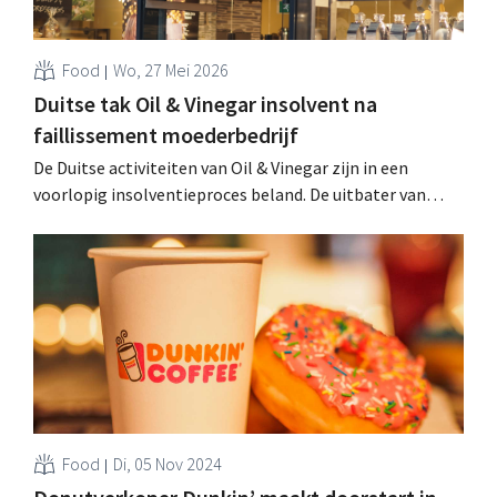
Food
Wo, 27 Mei 2026
Duitse tak Oil & Vinegar insolvent na
faillissement moederbedrijf
De Duitse activiteiten van Oil & Vinegar zijn in een
voorlopig insolventieproces beland. De uitbater van
negentien eigen winkels en drie franchisepunten in
Duitsland vroeg bescherming tegen schuldeisers aan na
het faillissement van het Nederlandse moederbedrijf in
april. .
Food
Di, 05 Nov 2024