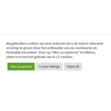
Wij gebruiken cookies op onze website om u de meest relevante
ervaring te geven door het onthouden van uw voorkeuren en
herhaalde bezoeken. Door op "Alles accepteren" te klikken,
stemt u in met het gebruik van ALLE cookies.
Alles accepteren
Cookie Settings
Reject All
Word lid
Sinds 2009 is RetailDetail hét toonaangevende B2B-