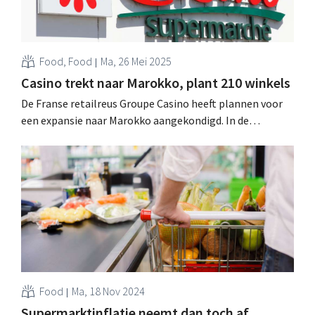
Food, Food
Ma, 26 Mei 2025
Casino trekt naar Marokko, plant 210 winkels
De Franse retailreus Groupe Casino heeft plannen voor
een expansie naar Marokko aangekondigd. In de
komende tien jaar wil de groep 210 gemakswinkels van
de enseignes Franprix en Monoprix openen, dankzij een
samenwerking met een lokale investeerder. .
Food
Ma, 18 Nov 2024
Supermarktinflatie neemt dan toch af