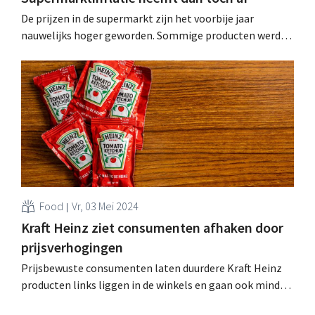
De prijzen in de supermarkt zijn het voorbije jaar
nauwelijks hoger geworden. Sommige producten werden
zelfs goedkoper, wat erop wijst dat aan de hoge inflatie
van de supermarktprijzen eindelijk een einde lijkt te
komen. .
Food
Vr, 03 Mei 2024
Kraft Heinz ziet consumenten afhaken door
prijsverhogingen
Prijsbewuste consumenten laten duurdere Kraft Heinz
producten links liggen in de winkels en gaan ook minder
uit eten, waardoor de verkopen in het foodservicekanaal