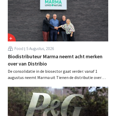
toenmalig Belgisch marktleider GB over.
Food
5 Augustus, 2026
Biodistributeur Marma neemt acht merken
over van Distribio
De consolidatie in de biosector gaat verder: vanaf 1
augustus neemt Marma uit Tienen de distributie over
van acht ecologische voedingsmerken van Distribio.
Beide bedrijven willen zich zo sterker op hun
kernactiviteiten concentreren.