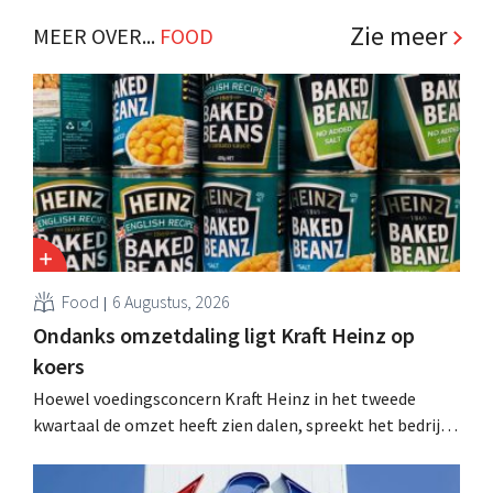
.
Zie meer
MEER OVER...
FOOD
Food
6 Augustus, 2026
Ondanks omzetdaling ligt Kraft Heinz op
koers
Hoewel voedingsconcern Kraft Heinz in het tweede
kwartaal de omzet heeft zien dalen, spreekt het bedrijf
toch van beter dan verwachte resultaten. De
multinational verhoogt de investeringen en de