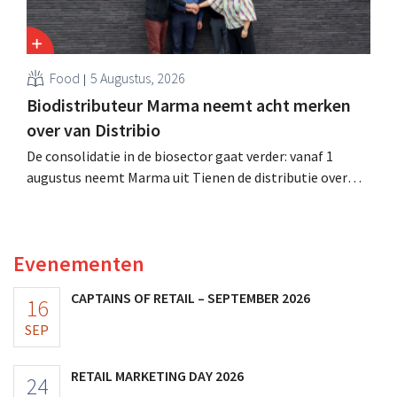
Food
5 Augustus, 2026
Biodistributeur Marma neemt acht merken
over van Distribio
De consolidatie in de biosector gaat verder: vanaf 1
augustus neemt Marma uit Tienen de distributie over
van acht ecologische voedingsmerken van Distribio.
Beide bedrijven willen zich zo sterker op hun
kernactiviteiten concentreren.
Evenementen
CAPTAINS OF RETAIL – SEPTEMBER 2026
16
SEP
RETAIL MARKETING DAY 2026
24