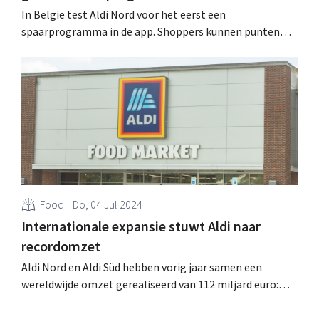
In België test Aldi Nord voor het eerst een
spaarprogramma in de app. Shoppers kunnen punten
sparen om ze in te wisselen voor gratis producten.
Uiteraard gaat het om meer dan enkel een middel om
klanten te binden. .
Food
Do, 04 Jul 2024
Internationale expansie stuwt Aldi naar
recordomzet
Aldi Nord en Aldi Süd hebben vorig jaar samen een
wereldwijde omzet gerealiseerd van 112 miljard euro:
een groei met 8,7% en een nieuw record. De
internationale expansie versnelt nog, vooral bij Aldi Süd.