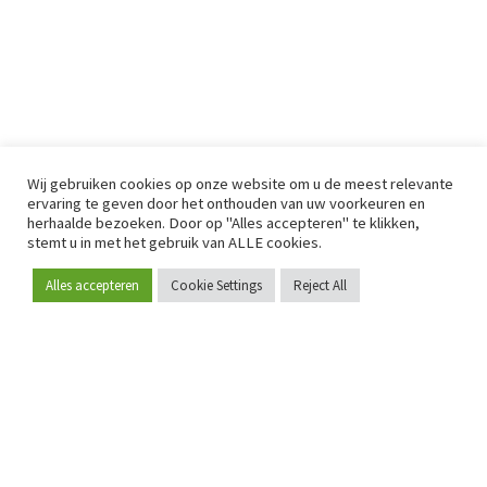
Wij gebruiken cookies op onze website om u de meest relevante
ervaring te geven door het onthouden van uw voorkeuren en
herhaalde bezoeken. Door op "Alles accepteren" te klikken,
stemt u in met het gebruik van ALLE cookies.
Alles accepteren
Cookie Settings
Reject All
Word lid
Sinds 2009 is RetailDetail hét toonaangevende B2B-