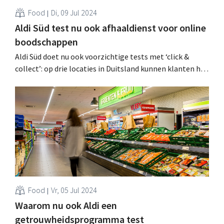
Food
Di, 09 Jul 2024
Aldi Süd test nu ook afhaaldienst voor online
boodschappen
Aldi Süd doet nu ook voorzichtige tests met ‘click &
collect’: op drie locaties in Duitsland kunnen klanten hun
online bestellingen afhalen in een container op de
parking. Op het vlak van thuislevering staat de
discounter al verder. .
Food
Vr, 05 Jul 2024
Waarom nu ook Aldi een
getrouwheidsprogramma test