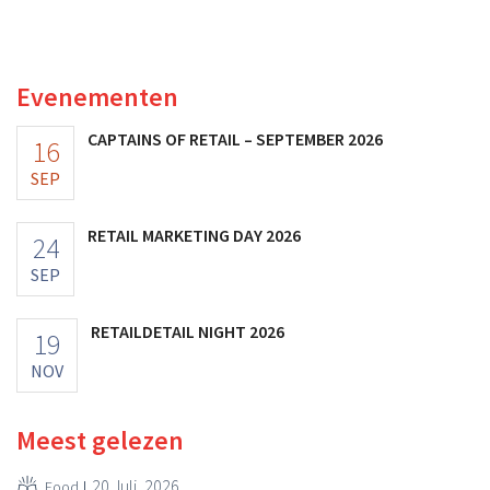
toch van beter dan verwachte resultaten. De
multinational verhoogt de investeringen en de
vooruitzichten.
Evenementen
CAPTAINS OF RETAIL – SEPTEMBER 2026
16
SEP
RETAIL MARKETING DAY 2026
24
SEP
RETAILDETAIL NIGHT 2026
19
NOV
Meest gelezen
20 Juli, 2026
Food