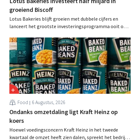
Lotus Bakeries investeert half miljard in
groeiend Biscoff
Lotus Bakeries blijft groeien met dubbele cijfers en
lanceert het grootste investeringsprogramma ooit om
de productiecapaciteit voor Biscoff uit te breiden: “We
moeten dit momentum grijpen”.
Food
6 Augustus, 2026
Ondanks omzetdaling ligt Kraft Heinz op
koers
Hoewel voedingsconcern Kraft Heinz in het tweede
kwartaal de omzet heeft zien dalen, spreekt het bedrijf