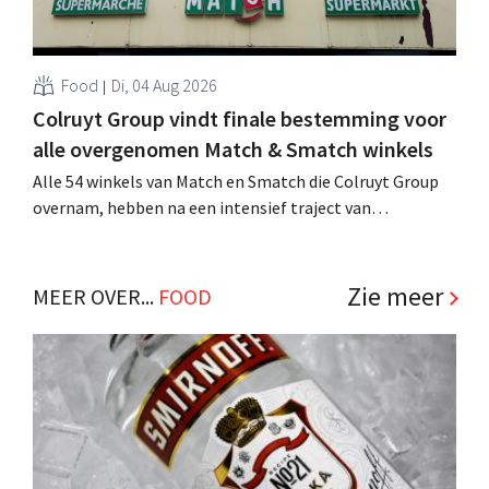
Food
Di, 04 Aug 2026
Colruyt Group vindt finale bestemming voor
alle overgenomen Match & Smatch winkels
Alle 54 winkels van Match en Smatch die Colruyt Group
overnam, hebben na een intensief traject van
tweeënhalf jaar hun definitieve bestemming gevonden.
Al is die bestemming voor sommige panden een sluiting.
.
Zie meer
MEER OVER...
FOOD