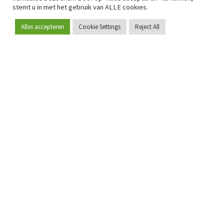
stemt u in met het gebruik van ALLE cookies.
Alles accepteren
Cookie Settings
Reject All
Word lid
Sinds 2009 is RetailDetail hét toonaangevende B2B-
platform voor retail in Europa.
Als "100% trusted medium" en sterke retailcommunity biedt
RetailDetail professionals dagelijks betrouwbaar nieuws,
scherpe inzichten en relevante analyses uit de sector.
Daarnaast brengt RetailDetail de markt samen via
inspirerende events en exclusieve retailtours, waar
kennisdeling, netwerking en innovatie centraal staan.