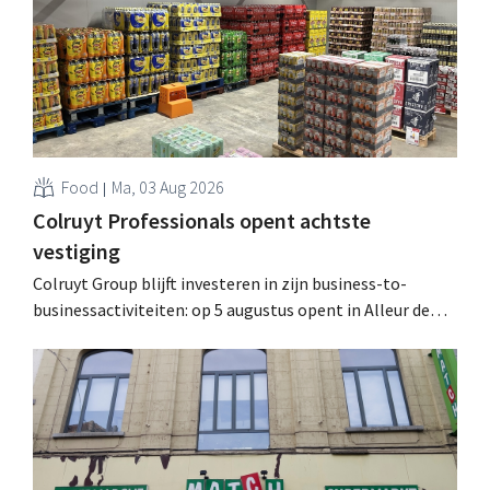
geïnformeerd worden." .
Food
Ma, 03 Aug 2026
Colruyt Professionals opent achtste
vestiging
Colruyt Group blijft investeren in zijn business-to-
businessactiviteiten: op 5 augustus opent in Alleur de
achtste vestiging van Colruyt Professionals, de
winkelformule die zich uitsluitend richt op professionele
klanten. .