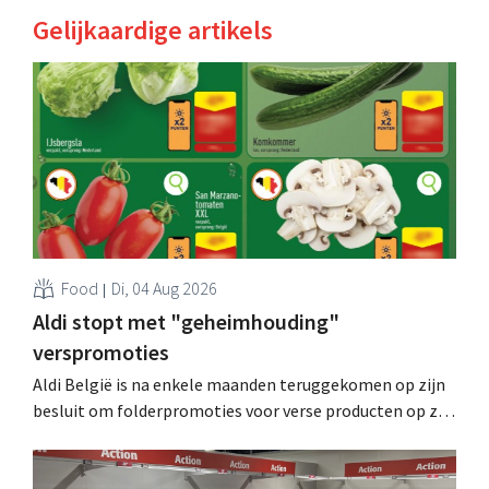
Gelijkaardige artikels
Food
Di, 04 Aug 2026
Aldi stopt met "geheimhouding"
verspromoties
Aldi België is na enkele maanden teruggekomen op zijn
besluit om folderpromoties voor verse producten op zijn
website geheim te houden tot de zondag voor ze in
werking treden: "Onze klanten willen goed