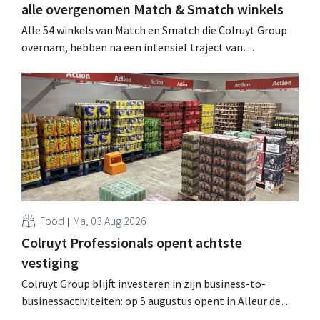
alle overgenomen Match & Smatch winkels
Alle 54 winkels van Match en Smatch die Colruyt Group
overnam, hebben na een intensief traject van
tweeënhalf jaar hun definitieve bestemming gevonden.
Al is die bestemming voor sommige panden een sluiting.
.
Food
Ma, 03 Aug 2026
Colruyt Professionals opent achtste
vestiging
Colruyt Group blijft investeren in zijn business-to-
businessactiviteiten: op 5 augustus opent in Alleur de
achtste vestiging van Colruyt Professionals, de