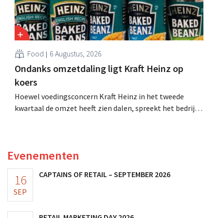
Food
6 Augustus, 2026
Ondanks omzetdaling ligt Kraft Heinz op
koers
Hoewel voedingsconcern Kraft Heinz in het tweede
kwartaal de omzet heeft zien dalen, spreekt het bedrijf
toch van beter dan verwachte resultaten. De
multinational verhoogt de investeringen en de
vooruitzichten.
Evenementen
CAPTAINS OF RETAIL – SEPTEMBER 2026
16
SEP
RETAIL MARKETING DAY 2026