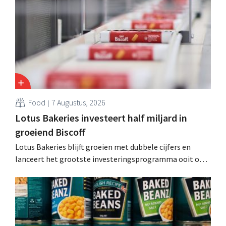
andere Guiness en voorgemixte cocktails.
Food
7 Augustus, 2026
Lotus Bakeries investeert half miljard in
groeiend Biscoff
Lotus Bakeries blijft groeien met dubbele cijfers en
lanceert het grootste investeringsprogramma ooit om
de productiecapaciteit voor Biscoff uit te breiden: “We
moeten dit momentum grijpen”.