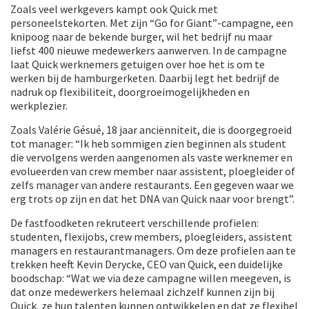
Zoals veel werkgevers kampt ook Quick met
personeelstekorten. Met zijn “Go for Giant”-campagne, een
knipoog naar de bekende burger, wil het bedrijf nu maar
liefst 400 nieuwe medewerkers aanwerven. In de campagne
laat Quick werknemers getuigen over hoe het is om te
werken bij de hamburgerketen. Daarbij legt het bedrijf de
nadruk op flexibiliteit, doorgroeimogelijkheden en
werkplezier.
Zoals Valérie Gésué, 18 jaar anciënniteit, die is doorgegroeid
tot manager: “Ik heb sommigen zien beginnen als student
die vervolgens werden aangenomen als vaste werknemer en
evolueerden van crew member naar assistent, ploegleider of
zelfs manager van andere restaurants. Een gegeven waar we
erg trots op zijn en dat het DNA van Quick naar voor brengt”.
De fastfoodketen rekruteert verschillende profielen:
studenten, flexijobs, crew members, ploegleiders, assistent
managers en restaurantmanagers. Om deze profielen aan te
trekken heeft Kevin Derycke, CEO van Quick, een duidelijke
boodschap: “Wat we via deze campagne willen meegeven, is
dat onze medewerkers helemaal zichzelf kunnen zijn bij
Quick, ze hun talenten kunnen ontwikkelen en dat ze flexibel