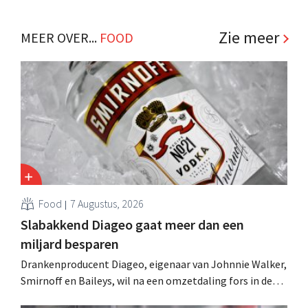
winkelformule die zich uitsluitend richt op professionele
klanten. .
Zie meer
MEER OVER...
FOOD
Food
7 Augustus, 2026
Slabakkend Diageo gaat meer dan een
miljard besparen
Drankenproducent Diageo, eigenaar van Johnnie Walker,
Smirnoff en Baileys, wil na een omzetdaling fors in de
kosten snijden en tegelijk investeren in groei voor onder