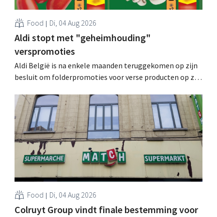
Food
Di, 04 Aug 2026
Aldi stopt met "geheimhouding"
verspromoties
Aldi België is na enkele maanden teruggekomen op zijn
besluit om folderpromoties voor verse producten op zijn
website geheim te houden tot de zondag voor ze in
werking treden: "Onze klanten willen goed
geïnformeerd worden." .
Food
Di, 04 Aug 2026
Colruyt Group vindt finale bestemming voor