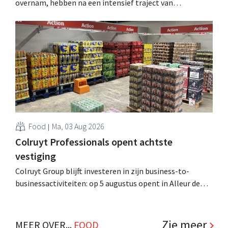
overnam, hebben na een intensief traject van
tweeënhalf jaar hun definitieve bestemming gevonden.
Al is die bestemming voor sommige panden een sluiting.
.
Food
Ma, 03 Aug 2026
Colruyt Professionals opent achtste
vestiging
Colruyt Group blijft investeren in zijn business-to-
businessactiviteiten: op 5 augustus opent in Alleur de
achtste vestiging van Colruyt Professionals, de
winkelformule die zich uitsluitend richt op professionele
klanten. .
Zie meer
MEER OVER...
FOOD