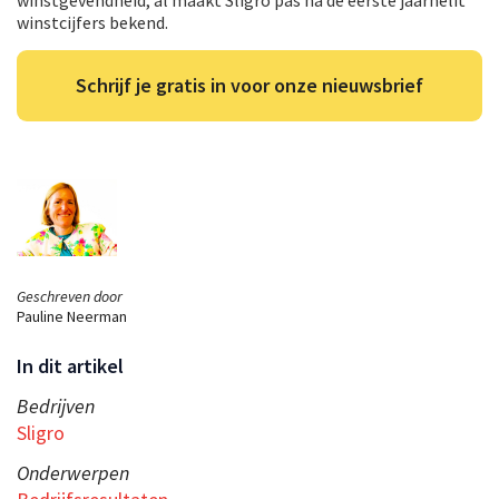
winstgevendheid, al maakt Sligro pas na de eerste jaarhelft
winstcijfers bekend.
Schrijf je gratis in voor onze nieuwsbrief
Geschreven door
Pauline Neerman
In dit artikel
Bedrijven
Sligro
Onderwerpen