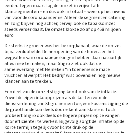
eerder. Tegen maart lag de omzet in vrijwel alle
klantsegmenten – en dus ook in totaal – weer op het niveau
van voor de coronapandemie. Alleen de segmenten catering
en zorg blijven nog achter, terwijl ook de tabaksomzet
steeds verder daalt. De omzet klokte zo af op 468 miljoen
euro.
De sterkste groeier was het bezorgkanaal, waar de omzet
bijna verdubbelde. De heropening van de horeca en het
wegvallen van coronabeperkingen hebben daar natuurlijk
alles mee te maken, maar Sligro ziet ook dat de
samenwerking met Heineken “in toenemende mate
vruchten afwerpt”. Het bedrijf wist bovendien nog nieuwe
klanten aan te trekken.
Een deel van de omzetstijging komt ook van de inflatie.
Zowel de eigen inkoopprijzen als de kosten voor de
dienstverlening van Sligro nemen toe, een kostenstijging die
de groothandelaar deels doorrekent aan klanten. Toch
probeert Sligro ook deels de hogere prijzen op te vangen
door efficiënter te werken. Bijgevolg zorgt de inflatie op de
korte termijn tegelijk voor lichte druk op de