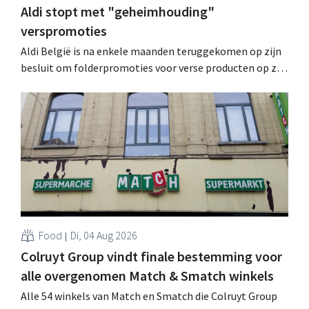
Aldi stopt met "geheimhouding"
verspromoties
Aldi België is na enkele maanden teruggekomen op zijn
besluit om folderpromoties voor verse producten op zijn
website geheim te houden tot de zondag voor ze in
werking treden: "Onze klanten willen goed
geïnformeerd worden." .
Food
Di, 04 Aug 2026
Colruyt Group vindt finale bestemming voor
alle overgenomen Match & Smatch winkels
Alle 54 winkels van Match en Smatch die Colruyt Group