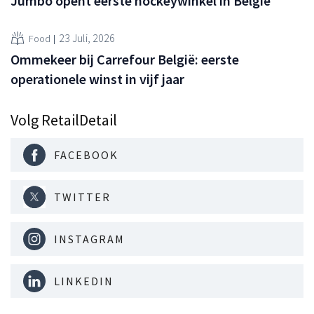
Jumbo opent eerste hockeywinkel in België
23 Juli, 2026
Food
Ommekeer bij Carrefour België: eerste
operationele winst in vijf jaar
Volg RetailDetail
FACEBOOK
TWITTER
INSTAGRAM
LINKEDIN