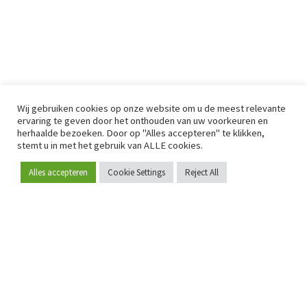
Wij gebruiken cookies op onze website om u de meest relevante
ervaring te geven door het onthouden van uw voorkeuren en
herhaalde bezoeken. Door op "Alles accepteren" te klikken,
stemt u in met het gebruik van ALLE cookies.
Alles accepteren
Cookie Settings
Reject All
Word lid
Sinds 2009 is RetailDetail hét toonaangevende B2B-