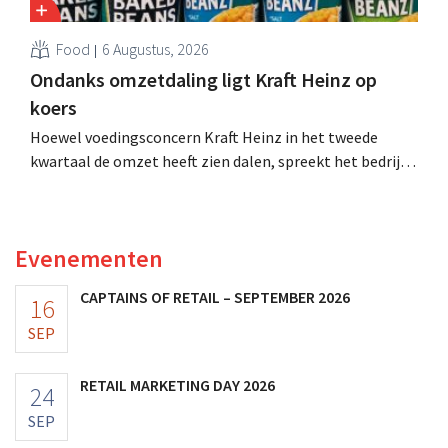
Food
6 Augustus, 2026
Ondanks omzetdaling ligt Kraft Heinz op
koers
Hoewel voedingsconcern Kraft Heinz in het tweede
kwartaal de omzet heeft zien dalen, spreekt het bedrijf
toch van beter dan verwachte resultaten. De
multinational verhoogt de investeringen en de
vooruitzichten.
Evenementen
CAPTAINS OF RETAIL – SEPTEMBER 2026
16
SEP
RETAIL MARKETING DAY 2026
24
SEP