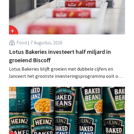
Food
7 Augustus, 2026
Lotus Bakeries investeert half miljard in
groeiend Biscoff
Lotus Bakeries blijft groeien met dubbele cijfers en
lanceert het grootste investeringsprogramma ooit om
de productiecapaciteit voor Biscoff uit te breiden: “We
moeten dit momentum grijpen”.