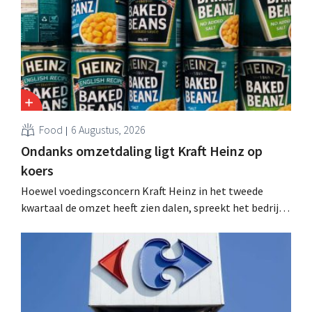
Food
6 Augustus, 2026
Ondanks omzetdaling ligt Kraft Heinz op
koers
Hoewel voedingsconcern Kraft Heinz in het tweede
kwartaal de omzet heeft zien dalen, spreekt het bedrijf
toch van beter dan verwachte resultaten. De
multinational verhoogt de investeringen en de
vooruitzichten.