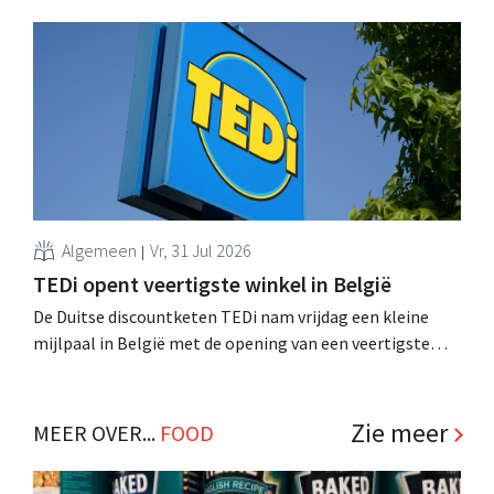
achtste vestiging van Colruyt Professionals, de
winkelformule die zich uitsluitend richt op professionele
klanten. .
Algemeen
Vr, 31 Jul 2026
TEDi opent veertigste winkel in België
De Duitse discountketen TEDi nam vrijdag een kleine
mijlpaal in België met de opening van een veertigste
filiaal. Het gaat behoorlijk snel voor de retailer, die pas
sinds 2023 aanwezig is in het land. .
Zie meer
MEER OVER...
FOOD