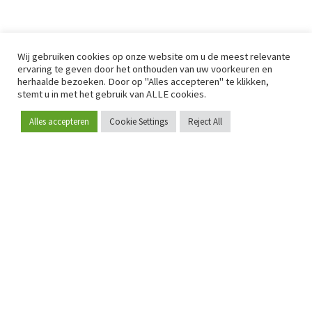
Wij gebruiken cookies op onze website om u de meest relevante
ervaring te geven door het onthouden van uw voorkeuren en
herhaalde bezoeken. Door op "Alles accepteren" te klikken,
stemt u in met het gebruik van ALLE cookies.
Alles accepteren
Cookie Settings
Reject All
Word lid
Sinds 2009 is RetailDetail hét toonaangevende B2B-
platform voor retail in Europa.
Als "100% trusted medium" en sterke retailcommunity biedt
RetailDetail professionals dagelijks betrouwbaar nieuws,