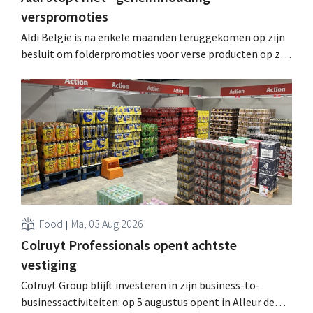
verspromoties
Aldi België is na enkele maanden teruggekomen op zijn
besluit om folderpromoties voor verse producten op zijn
website geheim te houden tot de zondag voor ze in
werking treden: "Onze klanten willen goed
geïnformeerd worden." .
Food
Ma, 03 Aug 2026
Colruyt Professionals opent achtste
vestiging
Colruyt Group blijft investeren in zijn business-to-
businessactiviteiten: op 5 augustus opent in Alleur de