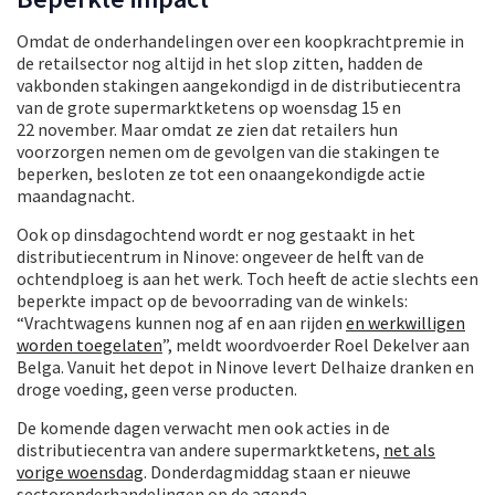
Omdat de onderhandelingen over een koopkrachtpremie in
de retailsector nog altijd in het slop zitten, hadden de
vakbonden stakingen aangekondigd in de distributiecentra
van de grote supermarktketens op woensdag 15 en
22 november. Maar omdat ze zien dat retailers hun
voorzorgen nemen om de gevolgen van die stakingen te
beperken, besloten ze tot een onaangekondigde actie
maandagnacht.
Ook op dinsdagochtend wordt er nog gestaakt in het
distributiecentrum in Ninove: ongeveer de helft van de
ochtendploeg is aan het werk. Toch heeft de actie slechts een
beperkte impact op de bevoorrading van de winkels:
“Vrachtwagens kunnen nog af en aan rijden
en werkwilligen
worden toegelaten
”, meldt woordvoerder Roel Dekelver aan
Belga. Vanuit het depot in Ninove levert Delhaize dranken en
droge voeding, geen verse producten.
De komende dagen verwacht men ook acties in de
distributiecentra van andere supermarktketens,
net als
vorige woensdag
. Donderdagmiddag staan er nieuwe
sectoronderhandelingen op de agenda.