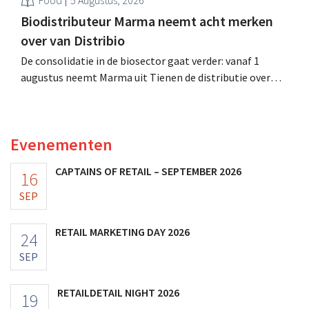
Food
5 Augustus, 2026
Biodistributeur Marma neemt acht merken
over van Distribio
De consolidatie in de biosector gaat verder: vanaf 1
augustus neemt Marma uit Tienen de distributie over
van acht ecologische voedingsmerken van Distribio.
Beide bedrijven willen zich zo sterker op hun
kernactiviteiten concentreren.
Evenementen
CAPTAINS OF RETAIL – SEPTEMBER 2026
16
SEP
RETAIL MARKETING DAY 2026
24
SEP
RETAILDETAIL NIGHT 2026
19