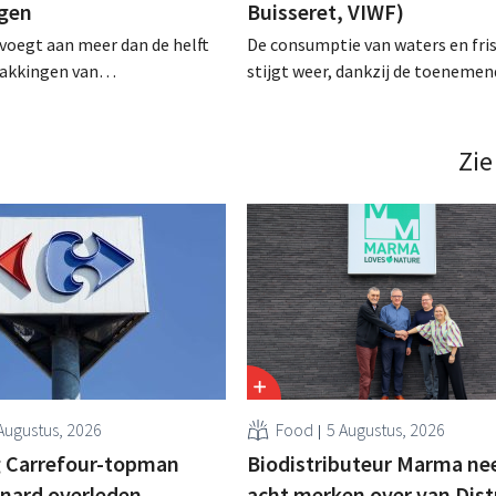
ngen
Buisseret, VIWF)
 voegt aan meer dan de helft
De consumptie van waters en fri
pakkingen van
stijgt weer, dankzij de toenemen
ducten meer uitleg over de
naar alcoholvrij. Maar een lasagn
d toe: de supermarktketen wil
federale en regionale taksen jaa
illing verminderen door het
prijsbewuste consumenten de gren
Zie
sen THT en TGT duidelijker te
Augustus, 2026
Food
5 Augustus, 2026
 Carrefour-topman
Biodistributeur Marma n
rnard overleden
acht merken over van Dist