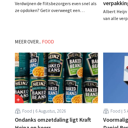
verpakki
Verdwijnen de flitsbezorgers even snel als
ze opdoken? Getir overweegt een
Albert Heijn
volledige terugtrekking uit alle landen
van alle ver
behalve de Turkse thuismarkt. Dat zou
huismerkpro
betekenen dat de koerierdienst
houdbaarhei
Nederland, Duitsland, het Verenigd
voedselversp
MEER OVER...
FOOD
Koninkrijk en de Verenigde Staten verlaat.
verschil tus
.
maken. .
Food
6 Augustus, 2026
Food
5 
Ondanks omzetdaling ligt Kraft
Voormalig
Heinz op koers
Daniel Be