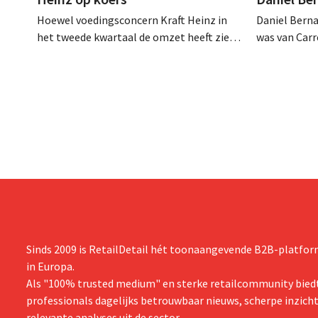
Hoewel voedingsconcern Kraft Heinz in
Daniel Berna
het tweede kwartaal de omzet heeft zien
was van Carre
dalen, spreekt het bedrijf toch van beter
augustus ove
dan verwachte resultaten. De
international
multinational verhoogt de investeringen
realiseerde 
en de vooruitzichten.
nam toenmal
over.
Sinds 2009 is RetailDetail hét toonaangevende B2B-platform
in Europa.
Als "100% trusted medium" en sterke retailcommunity biedt
professionals dagelijks betrouwbaar nieuws, scherpe inzich
relevante analyses uit de sector.