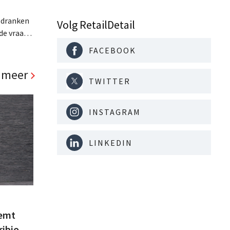
sdranken
Volg RetailDetail
de vraag
e van
FACEBOOK
gt
s over. .
 meer
TWITTER
INSTAGRAM
LINKEDIN
eemt
ribio