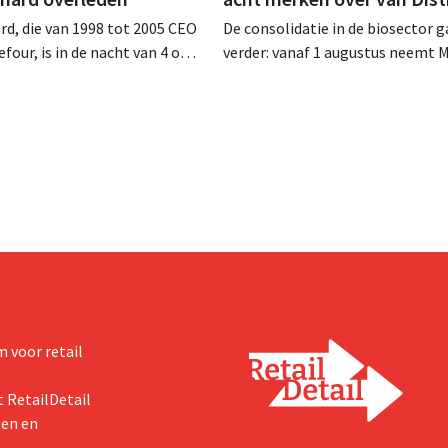
rd, die van 1998 tot 2005 CEO
De consolidatie in de biosector g
four, is in de nacht van 4 op 5
verder: vanaf 1 augustus neemt 
rleden. Hij versterkte de
Tienen de distributie over van ac
e activiteiten van de retailer,
ecologische voedingsmerken va
de fusie met Promodès en
Distribio. Beide bedrijven willen 
ig Belgisch marktleider GB
sterker op hun kernactiviteiten
concentreren.
 voor retail
 RetailDetail
ten en