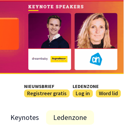
NIEUWSBRIEF
LEDENZONE
Registreer gratis
Log in
Word lid
Keynotes
Ledenzone