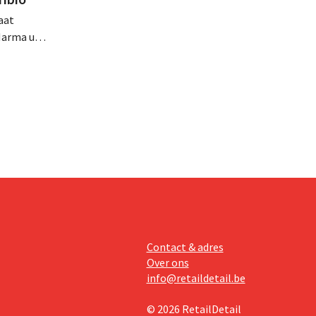
aat
Marma uit
ht
n
zich zo
Contact & adres
Over ons
info@retaildetail.be
© 2026 RetailDetail