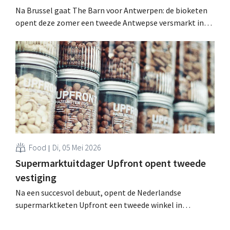
Na Brussel gaat The Barn voor Antwerpen: de bioketen
opent deze zomer een tweede Antwepse versmarkt in
Berchem. "De Antwerpse klant verleiden kostte tijd,
maar we hebben ons vastgebeten." .
Food
Di, 05 Mei 2026
Supermarktuitdager Upfront opent tweede
vestiging
Na een succesvol debuut, opent de Nederlandse
supermarktketen Upfront een tweede winkel in
Rotterdam. Het concept werkt, aldus oprichter Mark de
Boer, die op termijn zelfs duizend vestigingen ambieert.