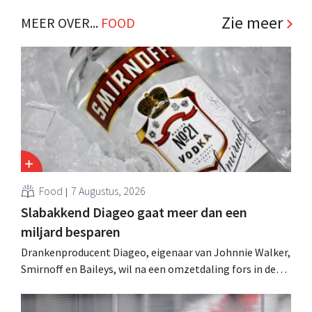
Bezoek de bijzondere “challenger” ook tijdens retailtour
Zie meer
MEER OVER...
FOOD
The Buzz. .
Food
7 Augustus, 2026
Slabakkend Diageo gaat meer dan een
miljard besparen
Drankenproducent Diageo, eigenaar van Johnnie Walker,
Smirnoff en Baileys, wil na een omzetdaling fors in de
kosten snijden en tegelijk investeren in groei voor onder
andere Guiness en voorgemixte cocktails.