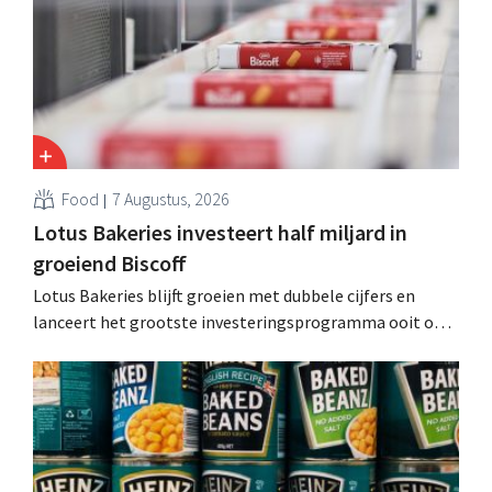
Food
7 Augustus, 2026
Lotus Bakeries investeert half miljard in
groeiend Biscoff
Lotus Bakeries blijft groeien met dubbele cijfers en
lanceert het grootste investeringsprogramma ooit om
de productiecapaciteit voor Biscoff uit te breiden: “We
moeten dit momentum grijpen”.