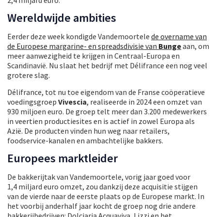
Wereldwijde ambities
Eerder deze week kondigde Vandemoortele
de overname van
de Europese margarine- en spreadsdivisie van
Bunge
aan, om
meer aanwezigheid te krijgen in Centraal-Europa en
Scandinavië. Nu slaat het bedrijf met Délifrance een nog veel
grotere slag.
Délifrance, tot nu toe eigendom van de Franse coöperatieve
voedingsgroep
Vivescia
, realiseerde in 2024 een omzet van
930 miljoen euro. De groep telt meer dan 3.200 medewerkers
in veertien productiesites en is actief in zowel Europa als
Azië. De producten vinden hun weg naar retailers,
foodservice-kanalen en ambachtelijke bakkers.
Europees marktleider
De bakkerijtak van Vandemoortele, vorig jaar goed voor
1,4 miljard euro omzet, zou dankzij deze acquisitie stijgen
van de vierde naar de eerste plaats op de Europese markt. In
het voorbij anderhalf jaar kocht de groep nog drie andere
bakkerijbedrijven: Dolciaria Acquaviva, Lizzi en het