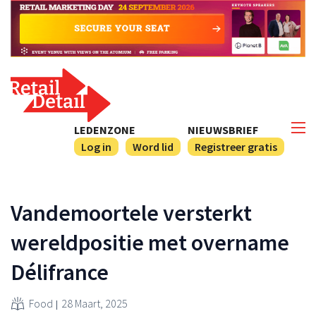
LEDENZONE
NIEUWSBRIEF
Log in
Word lid
Registreer gratis
Vandemoortele versterkt
wereldpositie met overname
Délifrance
Food
28 Maart, 2025