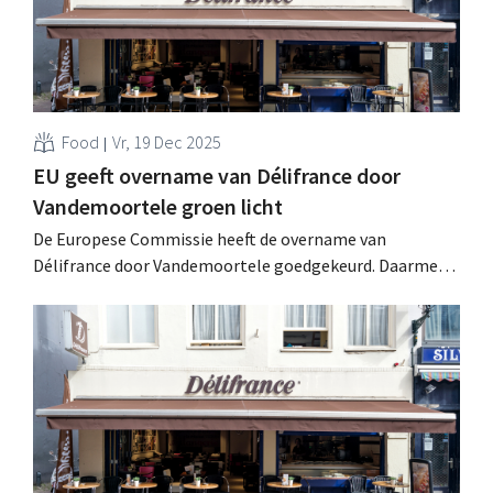
Food
Vr, 19 Dec 2025
EU geeft overname van Délifrance door
Vandemoortele groen licht
De Europese Commissie heeft de overname van
Délifrance door Vandemoortele goedgekeurd. Daarmee
is al één belemmering uit de weg geruimd voor de creatie
van een speler van 2,4 miljard euro in de markt voor
diepvriesbakkerijproducten. .