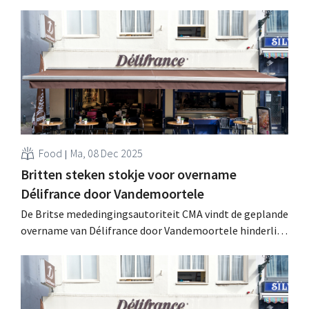
Food
Ma, 08 Dec 2025
Britten steken stokje voor overname
Délifrance door Vandemoortele
De Britse mededingingsautoriteit CMA vindt de geplande
overname van Délifrance door Vandemoortele hinderlijk
voor de vrije concurrentie. Specifiek geeft de CMA één
week de tijd om meer garanties te geven voor het
segment van diepgevroren bladerdeeg. .