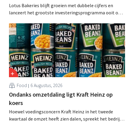
Lotus Bakeries blijft groeien met dubbele cijfers en
lanceert het grootste investeringsprogramma ooit om
de productiecapaciteit voor Biscoff uit te breiden: “We
moeten dit momentum grijpen”.
Food
6 Augustus, 2026
Ondanks omzetdaling ligt Kraft Heinz op
koers
Hoewel voedingsconcern Kraft Heinz in het tweede
kwartaal de omzet heeft zien dalen, spreekt het bedrijf
toch van beter dan verwachte resultaten. De
multinational verhoogt de investeringen en de