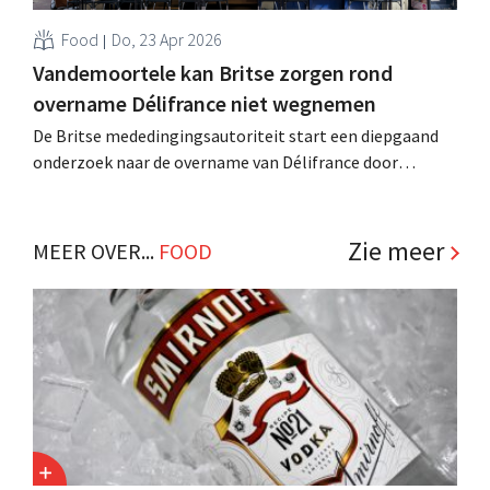
Food
Do, 23 Apr 2026
Vandemoortele kan Britse zorgen rond
overname Délifrance niet wegnemen
De Britse mededingingsautoriteit start een diepgaand
onderzoek naar de overname van Délifrance door
Vandemoortele. Om de concurrentiewaakhond te
sussen, beloofde de Belgische groep twee Délifrance-
fabrieken te verkopen, maar er werd niet op tijd een
Zie meer
MEER OVER...
FOOD
koper gevonden. .