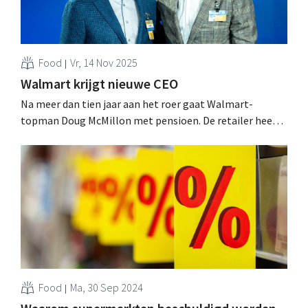
Food
Vr, 14 Nov 2025
Walmart krijgt nieuwe CEO
Na meer dan tien jaar aan het roer gaat Walmart-
topman Doug McMillon met pensioen. De retailer heeft
al een opvolger aangeduid: dat wordt John Furner, de
huidige CEO van het bedrijf in de Verenigde Staten. .
Food
Ma, 30 Sep 2024