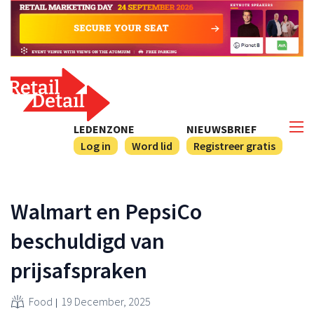
LEDENZONE
NIEUWSBRIEF
Log in
Word lid
Registreer gratis
Walmart en PepsiCo
beschuldigd van
prijsafspraken
Food
19 December, 2025