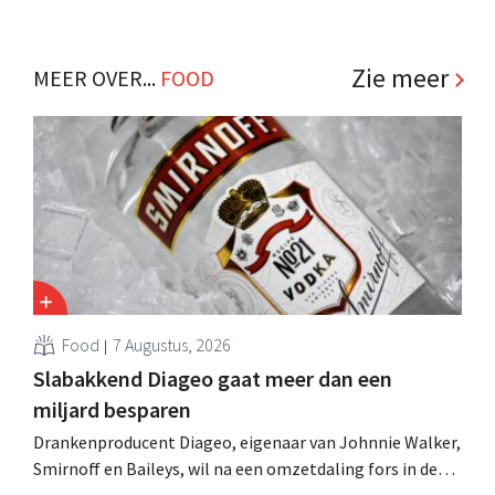
beroep verplicht Tesco – met expliciete tegenzin – tot
een ‘rebranding’ van bijna tien miljoen euro. .
Zie meer
MEER OVER...
FOOD
Food
7 Augustus, 2026
Slabakkend Diageo gaat meer dan een
miljard besparen
Drankenproducent Diageo, eigenaar van Johnnie Walker,
Smirnoff en Baileys, wil na een omzetdaling fors in de
kosten snijden en tegelijk investeren in groei voor onder