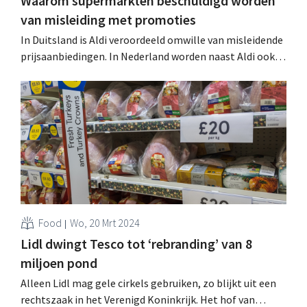
Waarom supermarkten beschuldigd worden
van misleiding met promoties
In Duitsland is Aldi veroordeeld omwille van misleidende
prijsaanbiedingen. In Nederland worden naast Aldi ook
Dirk en Jumbo beschuldigd door de Consumentenbond,
om dezelfde reden. Wat is er aan de hand? .
Food
Wo, 20 Mrt 2024
Lidl dwingt Tesco tot ‘rebranding’ van 8
miljoen pond
Alleen Lidl mag gele cirkels gebruiken, zo blijkt uit een
rechtszaak in het Verenigd Koninkrijk. Het hof van