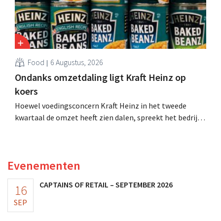
Food
6 Augustus, 2026
Ondanks omzetdaling ligt Kraft Heinz op
koers
Hoewel voedingsconcern Kraft Heinz in het tweede
kwartaal de omzet heeft zien dalen, spreekt het bedrijf
toch van beter dan verwachte resultaten. De
multinational verhoogt de investeringen en de
vooruitzichten.
Evenementen
CAPTAINS OF RETAIL – SEPTEMBER 2026
16
SEP