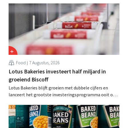
andere Guiness en voorgemixte cocktails.
Food
7 Augustus, 2026
Lotus Bakeries investeert half miljard in
groeiend Biscoff
Lotus Bakeries blijft groeien met dubbele cijfers en
lanceert het grootste investeringsprogramma ooit om
de productiecapaciteit voor Biscoff uit te breiden: “We
moeten dit momentum grijpen”.