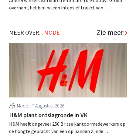
Alle 54 winkels van Match en Smatch die Colruyt Group
overnam, hebben na een intensief traject van
tweeënhalf jaar hun definitieve bestemming gevonden.
Al is die bestemming voor sommige panden een sluiting.
.
Zie meer
MEER OVER...
MODE
Mode
7 Augustus, 2026
H&M plant ontslagronde in VK
H&M heeft ongeveer 250 Britse kantoormedewerkers op
de hoogte gebracht van een op handen zijnde