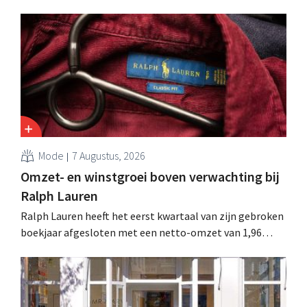
reorganisatie die tot banenverlies kan leiden. De
sanering volgt op eerdere ingrepen in Nederland, België
en Spanje waarbij al honderden jobs verloren gingen.
Mode
7 Augustus, 2026
Omzet- en winstgroei boven verwachting bij
Ralph Lauren
Ralph Lauren heeft het eerst kwartaal van zijn gebroken
boekjaar afgesloten met een netto-omzet van 1,96
miljard dollar (ongeveer 1,7 miljard euro), wat 14% meer
is dan een jaar eerder. Na die beter dan verwachte start
verhoogt het bedrijf ook zijn vooruitzichten voor het
volledige boekjaar.