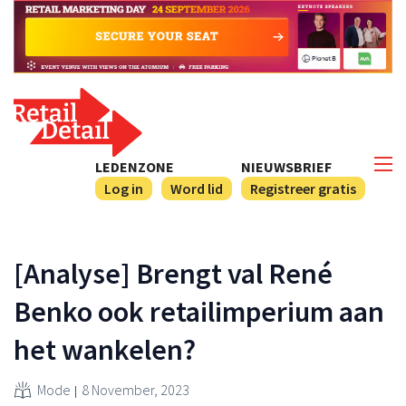
LEDENZONE
NIEUWSBRIEF
Log in
Word lid
Registreer gratis
[Analyse] Brengt val René
Benko ook retailimperium aan
het wankelen?
Mode
8 November, 2023