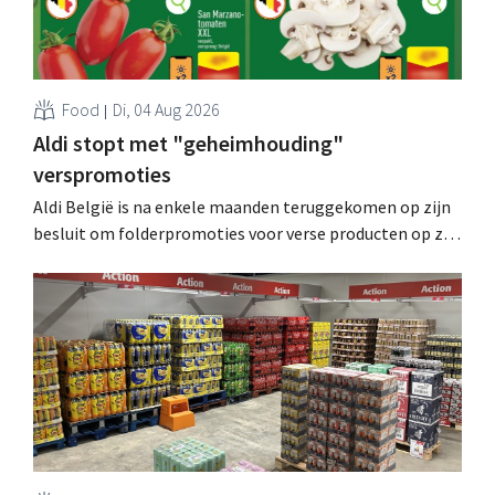
Food
Di, 04 Aug 2026
Aldi stopt met "geheimhouding"
verspromoties
Aldi België is na enkele maanden teruggekomen op zijn
besluit om folderpromoties voor verse producten op zijn
website geheim te houden tot de zondag voor ze in
werking treden: "Onze klanten willen goed
geïnformeerd worden." .