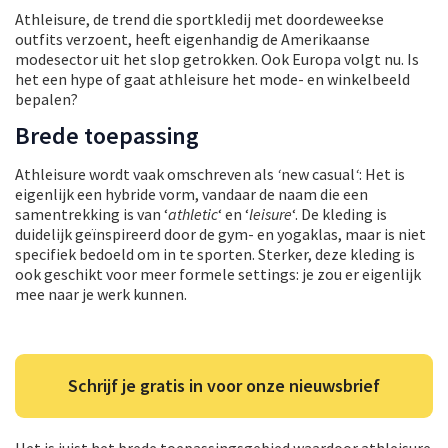
Athleisure, de trend die sportkledij met doordeweekse
outfits verzoent, heeft eigenhandig de Amerikaanse
modesector uit het slop getrokken. Ook Europa volgt nu. Is
het een hype of gaat athleisure het mode- en winkelbeeld
bepalen?
Brede toepassing
Athleisure wordt vaak omschreven als
‘
new casual
‘
: Het is
eigenlijk een hybride vorm, vandaar de naam die een
samentrekking is van ‘
athletic
‘ en ‘
leisure
‘. De kleding is
duidelijk geïnspireerd door de gym- en yogaklas, maar is niet
specifiek bedoeld om in te sporten. Sterker, deze kleding is
ook geschikt voor meer formele settings: je zou er eigenlijk
mee naar je werk kunnen.
Schrijf je gratis in voor onze nieuwsbrief
Het is juist het brede toepassingsgebied waardoor athleisure