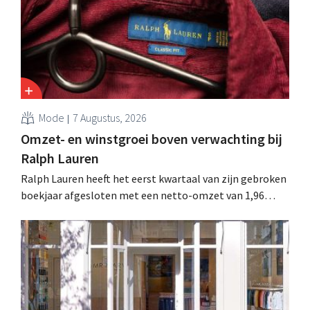
Mode
7 Augustus, 2026
Omzet- en winstgroei boven verwachting bij
Ralph Lauren
Ralph Lauren heeft het eerst kwartaal van zijn gebroken
boekjaar afgesloten met een netto-omzet van 1,96
miljard dollar (ongeveer 1,7 miljard euro), wat 14% meer
is dan een jaar eerder. Na die beter dan verwachte start
verhoogt het bedrijf ook zijn vooruitzichten voor het
volledige boekjaar.