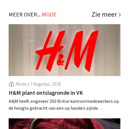
winkelformule die zich uitsluitend richt op professionele
klanten. .
Zie meer
MEER OVER...
MODE
Mode
7 Augustus, 2026
H&M plant ontslagronde in VK
H&M heeft ongeveer 250 Britse kantoormedewerkers op
de hoogte gebracht van een op handen zijnde
reorganisatie die tot banenverlies kan leiden. De
sanering volgt op eerdere ingrepen in Nederland, België
en Spanje waarbij al honderden jobs verloren gingen.