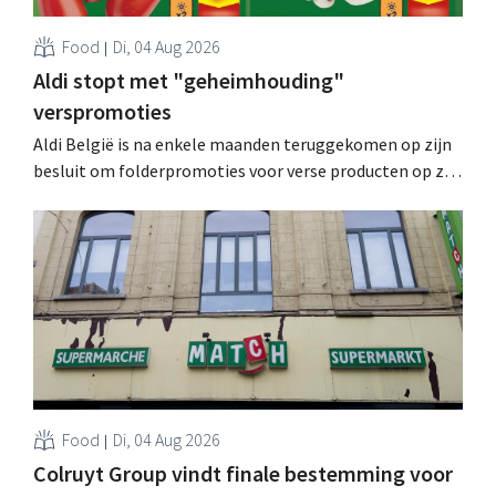
Food
Di, 04 Aug 2026
Aldi stopt met "geheimhouding"
verspromoties
Aldi België is na enkele maanden teruggekomen op zijn
besluit om folderpromoties voor verse producten op zijn
website geheim te houden tot de zondag voor ze in
werking treden: "Onze klanten willen goed
geïnformeerd worden." .
Food
Di, 04 Aug 2026
Colruyt Group vindt finale bestemming voor