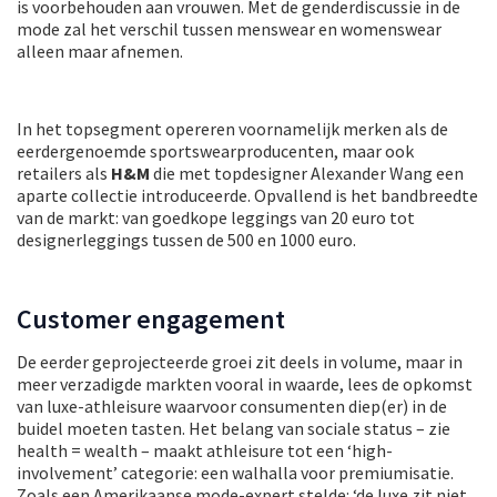
is voorbehouden aan vrouwen. Met de genderdiscussie in de
mode zal het verschil tussen menswear en womenswear
alleen maar afnemen.
In het topsegment opereren voornamelijk merken als de
eerdergenoemde sportswearproducenten, maar ook
retailers als
H&M
die met topdesigner Alexander Wang een
aparte collectie introduceerde. Opvallend is het bandbreedte
van de markt: van goedkope leggings van 20 euro tot
designerleggings tussen de 500 en 1000 euro.
Customer engagement
De eerder geprojecteerde groei zit deels in volume, maar in
meer verzadigde markten vooral in waarde, lees de opkomst
van luxe-athleisure waarvoor consumenten diep(er) in de
buidel moeten tasten. Het belang van sociale status – zie
health = wealth – maakt athleisure tot een ‘high-
involvement’ categorie: een walhalla voor premiumisatie.
Zoals een Amerikaanse mode-expert stelde: ‘de luxe zit niet