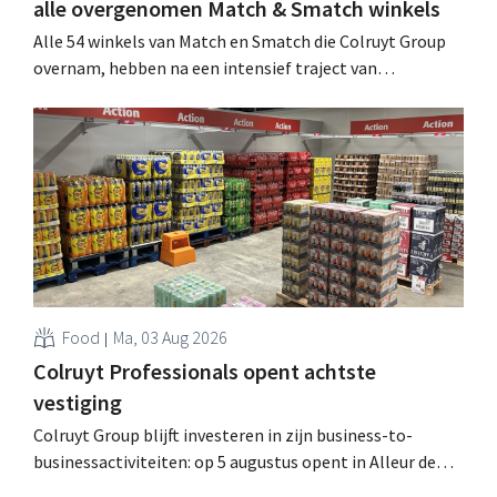
alle overgenomen Match & Smatch winkels
Alle 54 winkels van Match en Smatch die Colruyt Group
overnam, hebben na een intensief traject van
tweeënhalf jaar hun definitieve bestemming gevonden.
Al is die bestemming voor sommige panden een sluiting.
.
Food
Ma, 03 Aug 2026
Colruyt Professionals opent achtste
vestiging
Colruyt Group blijft investeren in zijn business-to-
businessactiviteiten: op 5 augustus opent in Alleur de
achtste vestiging van Colruyt Professionals, de