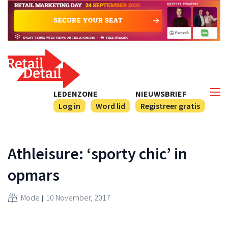
LEDENZONE
NIEUWSBRIEF
Log in
Word lid
Registreer gratis
Athleisure: ‘sporty chic’ in
opmars
Mode
10 November, 2017