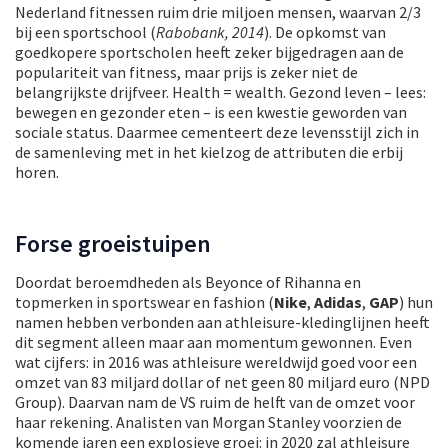
Nederland fitnessen ruim drie miljoen mensen, waarvan 2/3
bij een sportschool (
Rabobank, 2014
). De opkomst van
goedkopere sportscholen heeft zeker bijgedragen aan de
populariteit van fitness, maar prijs is zeker niet de
belangrijkste drijfveer. Health = wealth. Gezond leven – lees:
bewegen en gezonder eten – is een kwestie geworden van
sociale status. Daarmee cementeert deze levensstijl zich in
de samenleving met in het kielzog de attributen die erbij
horen.
Forse groeistuipen
Doordat beroemdheden als Beyonce of Rihanna en
topmerken in sportswear en fashion (
Nike
,
Adidas
,
GAP
) hun
namen hebben verbonden aan athleisure-kledinglijnen heeft
dit segment alleen maar aan momentum gewonnen. Even
wat cijfers: in 2016 was athleisure wereldwijd goed voor een
omzet van 83 miljard dollar of net geen 80 miljard euro (NPD
Group). Daarvan nam de VS ruim de helft van de omzet voor
haar rekening. Analisten van Morgan Stanley voorzien de
komende jaren een explosieve groei: in 2020 zal athleisure