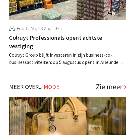
Food
Ma, 03 Aug 2026
Colruyt Professionals opent achtste
vestiging
Colruyt Group blijft investeren in zijn business-to-
businessactiviteiten: op 5 augustus opent in Alleur de
achtste vestiging van Colruyt Professionals, de
winkelformule die zich uitsluitend richt op professionele
klanten. .
Zie meer
MEER OVER...
MODE