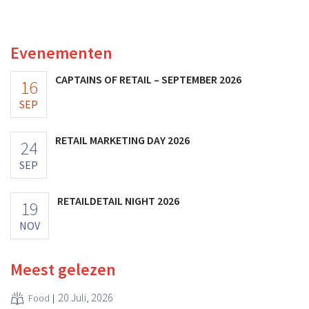
Amerikaanse dollar. Dat is veel minder dan de modereus
ooit waard was, omdat nieuwe invoerheffingen de
winstgevendheid aantasten.
Evenementen
CAPTAINS OF RETAIL – SEPTEMBER 2026
16
SEP
RETAIL MARKETING DAY 2026
24
SEP
RETAILDETAIL NIGHT 2026
19
NOV
Meest gelezen
20 Juli, 2026
Food