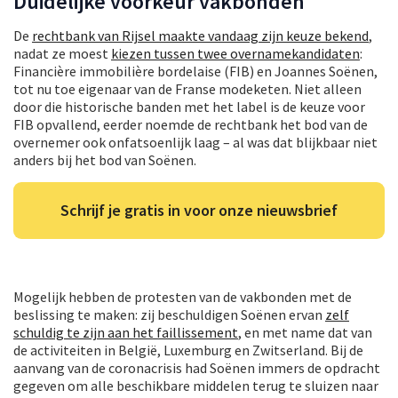
Duidelijke voorkeur vakbonden
De
rechtbank van Rijsel maakte vandaag zijn keuze bekend
,
nadat ze moest
kiezen tussen twee overnamekandidaten
:
Financière immobilière bordelaise (FIB) en Joannes Soënen,
tot nu toe eigenaar van de Franse modeketen. Niet alleen
door die historische banden met het label is de keuze voor
FIB opvallend, eerder noemde de rechtbank het bod van de
overnemer ook onfatsoenlijk laag – al was dat blijkbaar niet
anders bij het bod van Soënen.
Schrijf je gratis in voor onze nieuwsbrief
Mogelijk hebben de protesten van de vakbonden met de
beslissing te maken: zij beschuldigen Soënen ervan
zelf
schuldig te zijn aan het faillissement
, en met name dat van
de activiteiten in België, Luxemburg en Zwitserland. Bij de
aanvang van de coronacrisis had Soënen immers de opdracht
gegeven om alle beschikbare middelen terug te sluizen naar