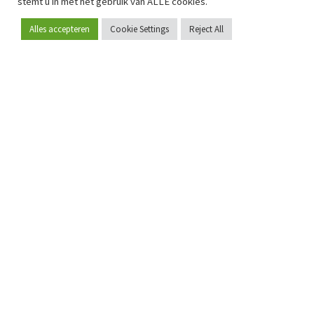
stemt u in met het gebruik van ALLE cookies.
Alles accepteren
Cookie Settings
Reject All
Word lid
Sinds 2009 is RetailDetail hét toonaangevende B2B-
platform voor retail in Europa.
Als "100% trusted medium" en sterke retailcommunity biedt
RetailDetail professionals dagelijks betrouwbaar nieuws,
scherpe inzichten en relevante analyses uit de sector.
Daarnaast brengt RetailDetail de markt samen via
inspirerende events en exclusieve retailtours, waar
kennisdeling, netwerking en innovatie centraal staan.