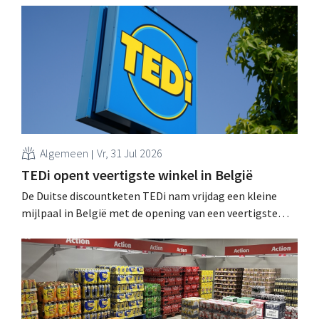
werking treden: "Onze klanten willen goed
geïnformeerd worden." .
Algemeen
Vr, 31 Jul 2026
TEDi opent veertigste winkel in België
De Duitse discountketen TEDi nam vrijdag een kleine
mijlpaal in België met de opening van een veertigste
filiaal. Het gaat behoorlijk snel voor de retailer, die pas
sinds 2023 aanwezig is in het land. .