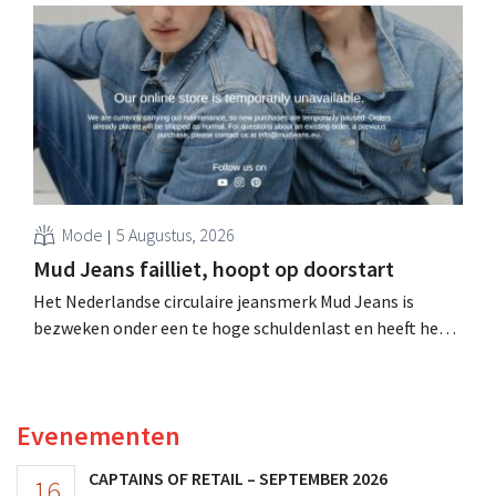
Kors, ondanks sterke resultaten van Jimmy Choo.
Mode
5 Augustus, 2026
Mud Jeans failliet, hoopt op doorstart
Het Nederlandse circulaire jeansmerk Mud Jeans is
bezweken onder een te hoge schuldenlast en heeft het
faillissement aangevraagd. CEO Dion Vijgeboom hoopt
evenwel dat het verhaal hiermee niet eindigt.
Evenementen
CAPTAINS OF RETAIL – SEPTEMBER 2026
16