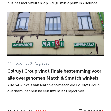
businessactiviteiten: op 5 augustus opent in Alleur de
achtste vestiging van Colruyt Professionals, de
winkelformule die zich uitsluitend richt op professionele
klanten. .
Food
Di, 04 Aug 2026
Colruyt Group vindt finale bestemming voor
alle overgenomen Match & Smatch winkels
Alle 54 winkels van Match en Smatch die Colruyt Group
overnam, hebben na een intensief traject van
tweeënhalf jaar hun definitieve bestemming gevonden.
Al is die bestemming voor sommige panden een sluiting.
.