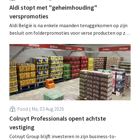
Aldi stopt met "geheimhouding"
verspromoties
Aldi België is na enkele maanden teruggekomen op zijn
besluit om folderpromoties voor verse producten op zijn
website geheim te houden tot de zondag voor ze in
werking treden: "Onze klanten willen goed
geïnformeerd worden." .
Food
Ma, 03 Aug 2026
Colruyt Professionals opent achtste
vestiging
Colruyt Group blijft investeren in zijn business-to-