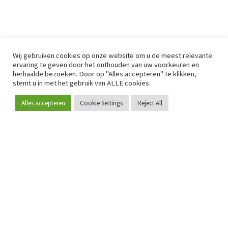
Wij gebruiken cookies op onze website om u de meest relevante
ervaring te geven door het onthouden van uw voorkeuren en
herhaalde bezoeken. Door op "Alles accepteren" te klikken,
stemt u in met het gebruik van ALLE cookies.
Alles accepteren
Cookie Settings
Reject All
Word lid
Sinds 2009 is RetailDetail hét toonaangevende B2B-
platform voor retail in Europa.
Als "100% trusted medium" en sterke retailcommunity biedt