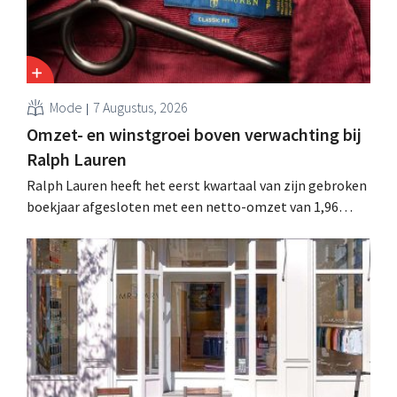
Mode
7 Augustus, 2026
Omzet- en winstgroei boven verwachting bij
Ralph Lauren
Ralph Lauren heeft het eerst kwartaal van zijn gebroken
boekjaar afgesloten met een netto-omzet van 1,96
miljard dollar (ongeveer 1,7 miljard euro), wat 14% meer
is dan een jaar eerder. Na die beter dan verwachte start
verhoogt het bedrijf ook zijn vooruitzichten voor het
volledige boekjaar.