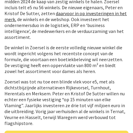
midden 2024 de kaap van zestig winkels te halen. Zoersel
incluis telt e5 nu 56 winkels. De nieuwe eigenaars, Peter en
Kristof De Sutter, zetten
daarvoor in op investeringen in het
merk
, de winkels en de webshop. Ook investeert het
ondernemersduo in de logistiek, ERP en ‘business
intelligence’, de medewerkers en de verduurzaming van het
assortiment.
De winkel in Zoersel is de eerste volledig nieuwe winkel die
wordt ingericht volgens het recentste concept van de
formule, die voortaan een boetiekbeleving wil neerzetten.
De vestiging heeft een oppervlakte van 800 m² en biedt
zowel het assortiment voor dames als heren.
Zoersel was tot nu toe een blinde vlek voor e5, met als
dichtstbijzijnde alternatieven Rijkevorsel, Turnhout,
Herentals en Merksem. Peter en Kristof De Sutter willen nu
echter een fysieke vestiging “op 15 minuten van elke
Vlaming”. Jaarlijks investeren ze drie tot vijf miljoen euro in
die uitbreiding. Vorig jaar verhuisden al de winkels in Ternat,
Veurne en Hasselt, terwijl Waregem werd verbouwd tot
flagshipstore.