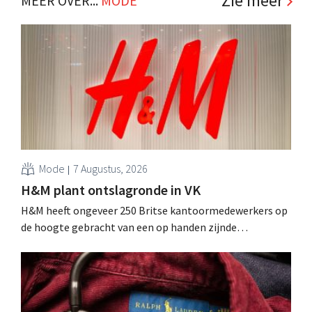
Zie meer
MEER OVER...
MODE
Mode
7 Augustus, 2026
H&M plant ontslagronde in VK
H&M heeft ongeveer 250 Britse kantoormedewerkers op
de hoogte gebracht van een op handen zijnde
reorganisatie die tot banenverlies kan leiden. De
sanering volgt op eerdere ingrepen in Nederland, België
en Spanje waarbij al honderden jobs verloren gingen.