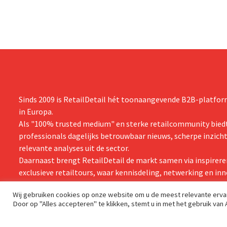
zijn vooruit
boekjaar.
Sinds 2009 is RetailDetail hét toonaangevende B2B-platform
in Europa.
Als "100% trusted medium" en sterke retailcommunity biedt
professionals dagelijks betrouwbaar nieuws, scherpe inzich
relevante analyses uit de sector.
Daarnaast brengt RetailDetail de markt samen via inspirere
exclusieve retailtours, waar kennisdeling, netwerking en inn
centraal staan.
Wij gebruiken cookies op onze website om u de meest relevante erv
Door op "Alles accepteren" te klikken, stemt u in met het gebruik van