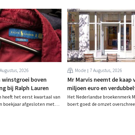
 Augustus, 2026
Mode
7 Augustus, 2026
 winstgroei boven
Mr Marvis neemt de kaap 
ng bij Ralph Lauren
miljoen euro en verdubbel
 heeft het eerst kwartaal van
Het Nederlandse broekenmerk M
en boekjaar afgesloten met
boert goed: de omzet overschree
zet van 1,96 miljard dollar
voor het eerst de grens van 100 
7 miljard euro), wat 14% meer
euro en de winst verdubbelde. H
ar eerder. Na die beter dan
marketinginvesteringen blijken 
art verhoogt het bedrijf ook