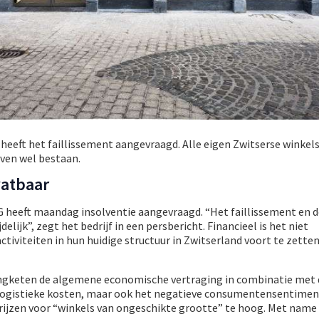
t
heeft het faillissement aangevraagd. Alle eigen Zwitserse winkels
jven wel bestaan.
vatbaar
G heeft maandag insolventie aangevraagd. “Het faillissement en d
elijk”, zegt het bedrijf in een persbericht. Financieel is het niet
tiviteiten in hun huidige structuur in Zwitserland voort te zetten
ingketen de algemene economische vertraging in combinatie met 
n logistieke kosten, maar ook het negatieve consumentensentimen
ijzen voor “winkels van ongeschikte grootte” te hoog. Met name