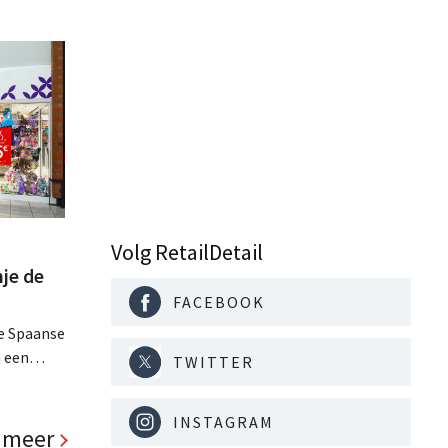
Volg RetailDetail
nje de
FACEBOOK
de Spaanse
n een
TWITTER
een
 die er
INSTAGRAM
 meer