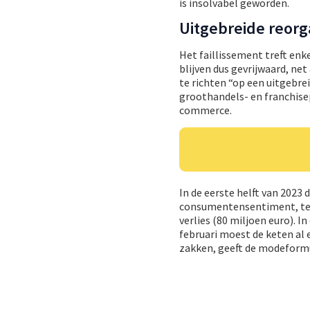
is insolvabel geworden.
Uitgebreide reorg
Het faillissement treft enk
blijven dus gevrijwaard, net
te richten “op een uitgebre
groothandels- en franchis
commerce.
In de eerste helft van 2023
consumentensentiment, te
verlies (80 miljoen euro). 
februari moest de keten al
zakken, geeft de modeformu