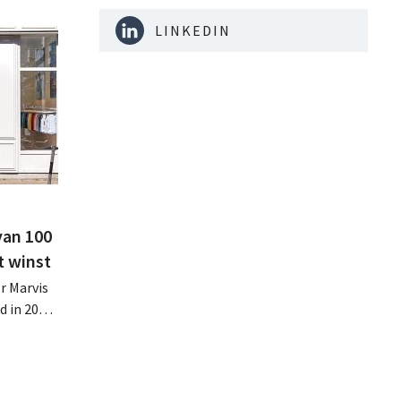
LINKEDIN
van 100
t winst
r Marvis
d in 2025
miljoen
oge
te lonen.