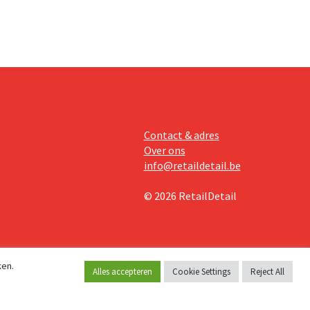
Contact & adres
Over ons
info@retaildetail.be
© 2026 RetailDetail
ken.
Alles accepteren
Cookie Settings
Reject All