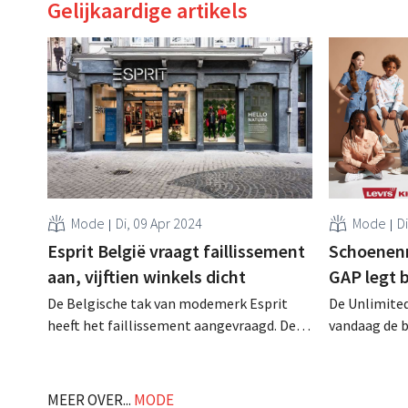
Gelijkaardige artikels
Mode
Di, 09 Apr 2024
Mode
D
Esprit België vraagt faillissement
Schoenenm
aan, vijftien winkels dicht
GAP legt 
De Belgische tak van modemerk Esprit
De Unlimite
heeft het faillissement aangevraagd. De
vandaag de 
vijftien eigen winkels gaan al zeker dicht. .
Nederlandse 
schoenen voo
en zelfs GAP.
MEER OVER...
MODE