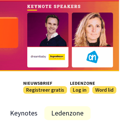
NIEUWSBRIEF
LEDENZONE
Registreer gratis
Log in
Word lid
Keynotes
Ledenzone