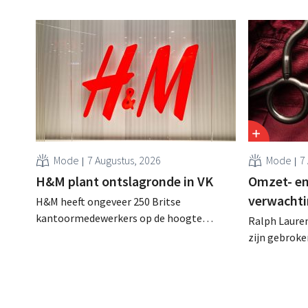
Mode
7 Augustus, 2026
Mode
7
H&M plant ontslagronde in VK
Omzet- en
verwachti
H&M heeft ongeveer 250 Britse
kantoormedewerkers op de hoogte
Ralph Lauren
gebracht van een op handen zijnde
zijn gebrok
reorganisatie die tot banenverlies kan
een netto-om
leiden. De sanering volgt op eerdere
(ongeveer 1,
ingrepen in Nederland, België en Spanje
is dan een ja
waarbij al honderden jobs verloren gingen.
verwachte st