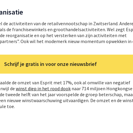
anisatie
el de activiteiten van de retailvennootschap in Zwitserland. Ander
 als de franchisewinkels en groothandelsactiviteiten. Wel zegt Esp
ide reorganisatie en op het versterken van zijn activiteiten met
epartners”. Ook wil het modemerk nieuw momentum opwekken in 
Schrijf je gratis in voor onze nieuwsbrief
 daalde de omzet van Esprit met 17%, ook al omwille van negatief
rwijl de
winst diep in het rood dook
naar 714 miljoen Hongkongse 
In de tweede helft van het jaar voorspelde de groep beterschap, maa
 een nieuwe winstwaarschuwing uitvaardigen. De omzet en de winst
le toe.