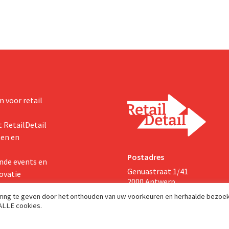
zichten voor het volledige
 voor retail
 RetailDetail
ten en
Postadres
nde events en
Genuastraat 1/41
ovatie
2000 Antwerp
aring te geven door het onthouden van uw voorkeuren en herhaalde bezoe
 ALLE cookies.