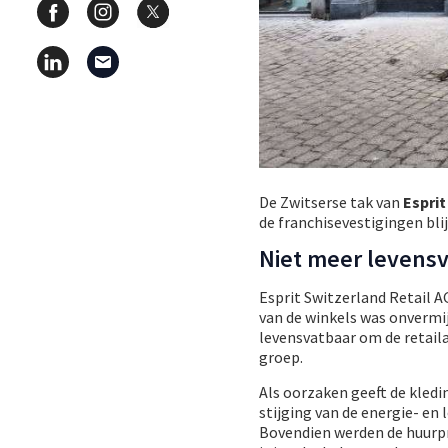
De Zwitserse tak van
Espri
de franchisevestigingen bli
Niet meer levens
Esprit Switzerland Retail A
van de winkels was onvermijd
levensvatbaar om de retailac
groep.
Als oorzaken geeft de kled
stijging van de energie- e
Bovendien werden de huurpr