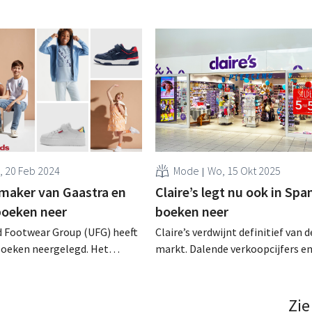
i, 20 Feb 2024
Mode
Wo, 15 Okt 2025
aker van Gaastra en
Claire’s legt nu ook in Spa
boeken neer
boeken neer
d Footwear Group (UFG) heeft
Claire’s verdwijnt definitief van 
boeken neergelegd. Het
markt. Dalende verkoopcijfers e
bedrijf is een producent van
hoge schuldenberg verhinderen 
r merken als Levi’s, Gaastra
doorstart van de accessoireketen,
 .
meer dan honderd winkels had. .
Zie