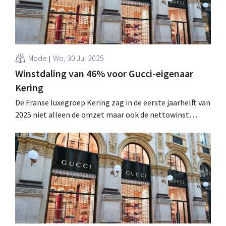
Mode
Wo, 30 Jul 2025
Winstdaling van 46% voor Gucci-eigenaar
Kering
De Franse luxegroep Kering zag in de eerste jaarhelft van
2025 niet alleen de omzet maar ook de nettowinst
kelderen, na zwakke prestaties van zijn topmerk Gucci.
Het bedrijf bereidt zich voor op een leiderschapswissel,
in de hoop het tij te keren. .