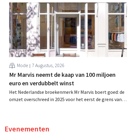
is dan een jaar eerder. Na die beter dan verwachte start
verhoogt het bedrijf ook zijn vooruitzichten voor het
volledige boekjaar.
Mode
7 Augustus, 2026
Mr Marvis neemt de kaap van 100 miljoen
euro en verdubbelt winst
Het Nederlandse broekenmerk Mr Marvis boert goed: de
omzet overschreed in 2025 voor het eerst de grens van
100 miljoen euro en de winst verdubbelde. Hoge
marketinginvesteringen blijken te lonen.
Evenementen