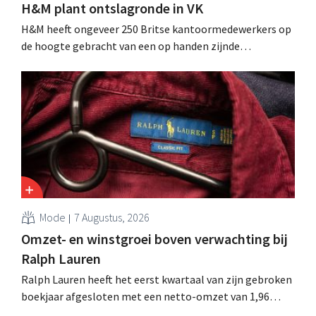
H&M plant ontslagronde in VK
H&M heeft ongeveer 250 Britse kantoormedewerkers op
de hoogte gebracht van een op handen zijnde
reorganisatie die tot banenverlies kan leiden. De
sanering volgt op eerdere ingrepen in Nederland, België
en Spanje waarbij al honderden jobs verloren gingen.
Mode
7 Augustus, 2026
Omzet- en winstgroei boven verwachting bij
Ralph Lauren
Ralph Lauren heeft het eerst kwartaal van zijn gebroken
boekjaar afgesloten met een netto-omzet van 1,96
miljard dollar (ongeveer 1,7 miljard euro), wat 14% meer