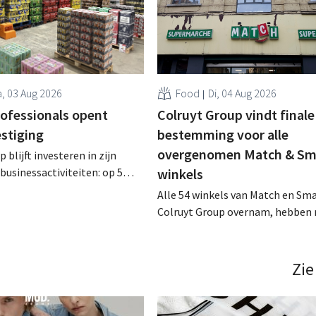
, 03 Aug 2026
Food
Di, 04 Aug 2026
rofessionals opent
Colruyt Group vindt finale
estiging
bestemming voor alle
overgenomen Match & Sm
 blijft investeren in zijn
businessactiviteiten: op 5
winkels
nt in Alleur de achtste
Alle 54 winkels van Match en Sma
n Colruyt Professionals, de
Colruyt Group overnam, hebben 
e die zich uitsluitend richt op
intensief traject van tweeënhalf 
professionele klanten. .
definitieve bestemming gevonden
die bestemming voor sommige 
Zie
een sluiting. .