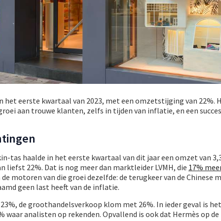
in het eerste kwartaal van 2023, met een omzetstijging van 22%. 
oei aan trouwe klanten, zelfs in tijden van inflatie, en een succe
htingen
in-tas haalde in het eerste kwartaal van dit jaar een omzet van 3,
an liefst 22%. Dat is nog meer dan marktleider LVMH, die
17% meer
jn de motoren van die groei dezelfde: de terugkeer van de Chinese 
md geen last heeft van de inflatie.
t 23%, de groothandelsverkoop klom met 26%. In ieder geval is he
5% waar analisten op rekenden. Opvallend is ook dat Hermès op de