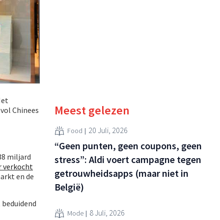
Het
Meest gelezen
svol Chinees
20 Juli, 2026
Food
“Geen punten, geen coupons, geen
38 miljard
stress”: Aldi voert campagne tegen
 verkocht
getrouwheidsapps (maar niet in
markt en de
België)
t beduidend
8 Juli, 2026
Mode