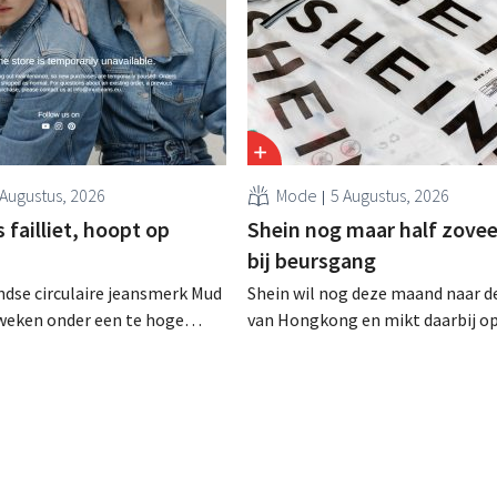
 Augustus, 2026
Mode
5 Augustus, 2026
failliet, hoopt op
Shein nog maar half zovee
bij beursgang
dse circulaire jeansmerk Mud
Shein wil nog deze maand naar d
zweken onder een te hoge
van Hongkong en mikt daarbij o
 en heeft het faillissement
waardering van 30 tot 40 miljard
. CEO Dion Vijgeboom hoopt
Amerikaanse dollar. Dat is veel 
het verhaal hiermee niet
de modereus ooit waard was, om
nieuwe invoerheffingen de
winstgevendheid aantasten.