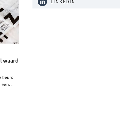
LINKEDIN
l waard
e beurs
p een
minder dan
dat