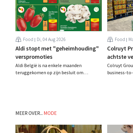
Food
Di, 04 Aug 2026
Food
Ma
Aldi stopt met "geheimhouding"
Colruyt P
verspromoties
achtste v
Aldi België is na enkele maanden
Colruyt Group
teruggekomen op zijn besluit om
business-to-
folderpromoties voor verse producten op
augustus ope
zijn website geheim te houden tot de
vestiging va
zondag voor ze in werking treden: "Onze
winkelformul
klanten willen goed geïnformeerd
worden." .
MEER OVER...
MODE