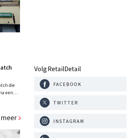
atch
Volg RetailDetail
FACEBOOK
tch die
na een
jaar hun
TWITTER
. Al is
panden
 meer
INSTAGRAM