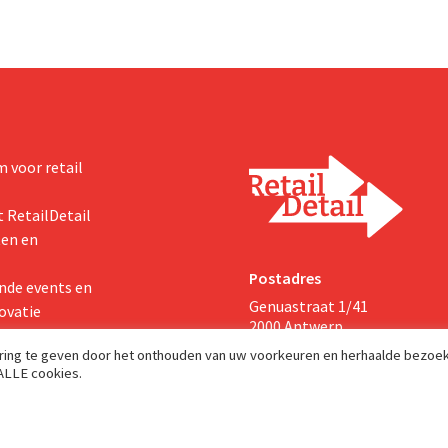
 voor retail
 RetailDetail
ten en
Postadres
nde events en
Genuastraat 1/41
ovatie
2000 Antwerp
aring te geven door het onthouden van uw voorkeuren en herhaalde bezoe
 ALLE cookies.