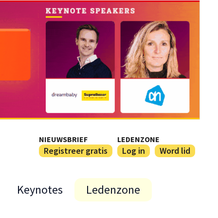
NIEUWSBRIEF
LEDENZONE
Registreer gratis
Log in
Word lid
Keynotes
Ledenzone