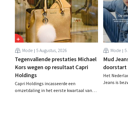
Mode
5 Augustus, 2026
Mode
5
Tegenvallende prestaties Michael
Mud Jeans 
Kors wegen op resultaat Capri
doorstart
Holdings
Het Nederlan
Jeans is be
Capri Holdings incasseerde een
schuldenlast
omzetdaling in het eerste kwartaal van
aangevraagd
zijn gebroken boekjaar, met name als
evenwel dat 
gevolg van tegenvallende prestaties van
eindigt.
Michael Kors, ondanks sterke resultaten
van Jimmy Choo.