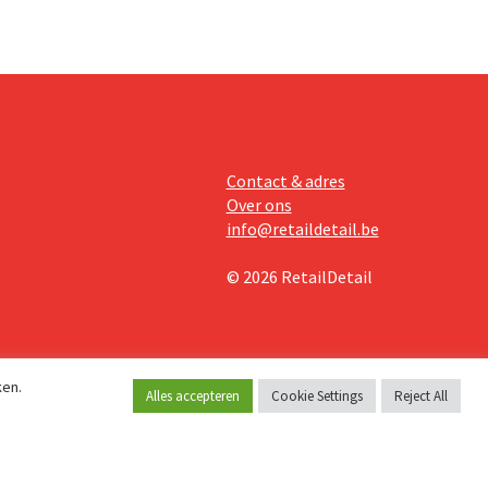
Contact & adres
Over ons
info@retaildetail.be
© 2026 RetailDetail
ken.
Alles accepteren
Cookie Settings
Reject All