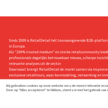
Sinds 2009 is RetailDetail hét toonaangevende B2B-platform
in Europa.
Als "100% trusted medium" en sterke retailcommunity biedt
professionals dagelijks betrouwbaar nieuws, scherpe inzich
relevante analyses uit de sector.
Daarnaast brengt RetailDetail de markt samen via inspirere
exclusieve retailtours, waar kennisdeling, netwerking en inn
centraal staan.
Wij gebruiken cookies op onze website om u de meest relevante erv
Door op "Alles accepteren" te klikken, stemt u in met het gebruik van