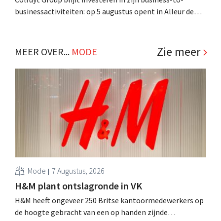
businessactiviteiten: op 5 augustus opent in Alleur de
achtste vestiging van Colruyt Professionals, de
winkelformule die zich uitsluitend richt op professionele
klanten. .
Zie meer
MEER OVER...
MODE
Mode
7 Augustus, 2026
H&M plant ontslagronde in VK
H&M heeft ongeveer 250 Britse kantoormedewerkers op
de hoogte gebracht van een op handen zijnde