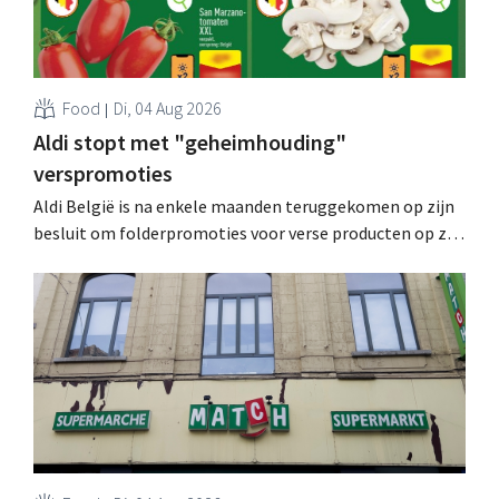
Food
Di, 04 Aug 2026
Aldi stopt met "geheimhouding"
verspromoties
Aldi België is na enkele maanden teruggekomen op zijn
besluit om folderpromoties voor verse producten op zijn
website geheim te houden tot de zondag voor ze in
werking treden: "Onze klanten willen goed
geïnformeerd worden." .