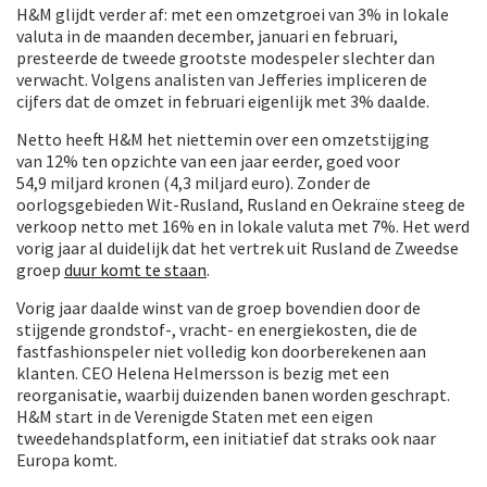
H&M glijdt verder af: met een omzetgroei van 3% in lokale
valuta in de maanden december, januari en februari,
presteerde de tweede grootste modespeler slechter dan
verwacht. Volgens analisten van Jefferies impliceren de
cijfers dat de omzet in februari eigenlijk met 3% daalde.
Netto heeft H&M het niettemin over een omzetstijging
van 12% ten opzichte van een jaar eerder, goed voor
54,9 miljard kronen (4,3 miljard euro). Zonder de
oorlogsgebieden Wit-Rusland, Rusland en Oekraïne steeg de
verkoop netto met 16% en in lokale valuta met 7%. Het werd
vorig jaar al duidelijk dat het vertrek uit Rusland de Zweedse
groep
duur komt te staan
.
Vorig jaar daalde winst van de groep bovendien door de
stijgende grondstof-, vracht- en energiekosten, die de
fastfashionspeler niet volledig kon doorberekenen aan
klanten. CEO Helena Helmersson is bezig met een
reorganisatie, waarbij duizenden banen worden geschrapt.
H&M start in de Verenigde Staten met een eigen
tweedehandsplatform, een initiatief dat straks ook naar
Europa komt.