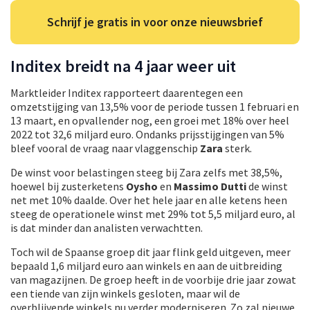
Schrijf je gratis in voor onze nieuwsbrief
Inditex breidt na 4 jaar weer uit
Marktleider Inditex rapporteert daarentegen een
omzetstijging van 13,5% voor de periode tussen 1 februari en
13 maart, en opvallender nog, een groei met 18% over heel
2022 tot 32,6 miljard euro. Ondanks prijsstijgingen van 5%
bleef vooral de vraag naar vlaggenschip
Zara
sterk.
De winst voor belastingen steeg bij Zara zelfs met 38,5%,
hoewel bij zusterketens
Oysho
en
Massimo Dutti
de winst
net met 10% daalde. Over het hele jaar en alle ketens heen
steeg de operationele winst met 29% tot 5,5 miljard euro, al
is dat minder dan analisten verwachtten.
Toch wil de Spaanse groep dit jaar flink geld uitgeven, meer
bepaald 1,6 miljard euro aan winkels en aan de uitbreiding
van magazijnen. De groep heeft in de voorbije drie jaar zowat
een tiende van zijn winkels gesloten, maar wil de
overblijvende winkels nu verder moderniseren. Zo zal nieuwe