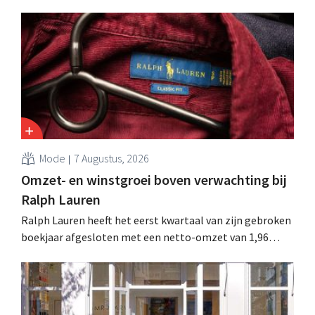
reorganisatie die tot banenverlies kan leiden. De
sanering volgt op eerdere ingrepen in Nederland, België
en Spanje waarbij al honderden jobs verloren gingen.
Mode
7 Augustus, 2026
Omzet- en winstgroei boven verwachting bij
Ralph Lauren
Ralph Lauren heeft het eerst kwartaal van zijn gebroken
boekjaar afgesloten met een netto-omzet van 1,96
miljard dollar (ongeveer 1,7 miljard euro), wat 14% meer
is dan een jaar eerder. Na die beter dan verwachte start
verhoogt het bedrijf ook zijn vooruitzichten voor het
volledige boekjaar.