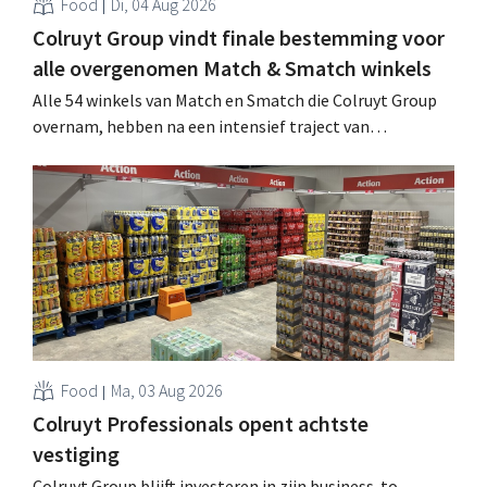
Food
Di, 04 Aug 2026
Colruyt Group vindt finale bestemming voor
alle overgenomen Match & Smatch winkels
Alle 54 winkels van Match en Smatch die Colruyt Group
overnam, hebben na een intensief traject van
tweeënhalf jaar hun definitieve bestemming gevonden.
Al is die bestemming voor sommige panden een sluiting.
.
Food
Ma, 03 Aug 2026
Colruyt Professionals opent achtste
vestiging
Colruyt Group blijft investeren in zijn business-to-