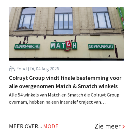
achtste vestiging van Colruyt Professionals, de
winkelformule die zich uitsluitend richt op professionele
klanten. .
Food
Di, 04 Aug 2026
Colruyt Group vindt finale bestemming voor
alle overgenomen Match & Smatch winkels
Alle 54 winkels van Match en Smatch die Colruyt Group
overnam, hebben na een intensief traject van
tweeënhalf jaar hun definitieve bestemming gevonden.
Al is die bestemming voor sommige panden een sluiting.
.
Zie meer
MEER OVER...
MODE