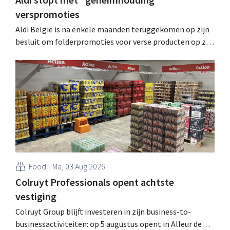
verspromoties
Aldi België is na enkele maanden teruggekomen op zijn
besluit om folderpromoties voor verse producten op zijn
website geheim te houden tot de zondag voor ze in
werking treden: "Onze klanten willen goed
geïnformeerd worden." .
Food
Ma, 03 Aug 2026
Colruyt Professionals opent achtste
vestiging
Colruyt Group blijft investeren in zijn business-to-
businessactiviteiten: op 5 augustus opent in Alleur de