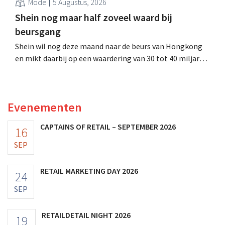
Mode
5 Augustus, 2026
Shein nog maar half zoveel waard bij
beursgang
Shein wil nog deze maand naar de beurs van Hongkong
en mikt daarbij op een waardering van 30 tot 40 miljard
Amerikaanse dollar. Dat is veel minder dan de modereus
ooit waard was, omdat nieuwe invoerheffingen de
winstgevendheid aantasten.
Evenementen
CAPTAINS OF RETAIL – SEPTEMBER 2026
16
SEP
RETAIL MARKETING DAY 2026
24
SEP
RETAILDETAIL NIGHT 2026
19