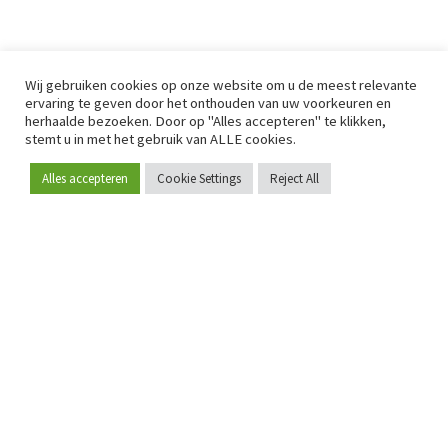
Wij gebruiken cookies op onze website om u de meest relevante
ervaring te geven door het onthouden van uw voorkeuren en
herhaalde bezoeken. Door op "Alles accepteren" te klikken,
stemt u in met het gebruik van ALLE cookies.
Alles accepteren
Cookie Settings
Reject All
Word lid
Sinds 2009 is RetailDetail hét toonaangevende B2B-
platform voor retail in Europa.
Als "100% trusted medium" en sterke retailcommunity biedt
RetailDetail professionals dagelijks betrouwbaar nieuws,