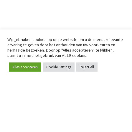
Wij gebruiken cookies op onze website om u de meest relevante
ervaring te geven door het onthouden van uw voorkeuren en
herhaalde bezoeken. Door op "Alles accepteren" te klikken,
stemt u in met het gebruik van ALLE cookies.
Alles accepteren
Cookie Settings
Reject All
Word lid
Sinds 2009 is RetailDetail hét toonaangevende B2B-
platform voor retail in Europa.