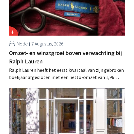
Mode
7 Augustus, 2026
Omzet- en winstgroei boven verwachting bij
Ralph Lauren
Ralph Lauren heeft het eerst kwartaal van zijn gebroken
boekjaar afgesloten met een netto-omzet van 1,96
miljard dollar (ongeveer 1,7 miljard euro), wat 14% meer
is dan een jaar eerder. Na die beter dan verwachte start
verhoogt het bedrijf ook zijn vooruitzichten voor het
volledige boekjaar.