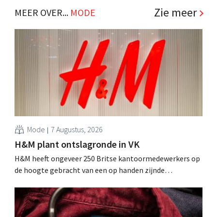
Zie meer
MEER OVER...
MODE
Mode
7 Augustus, 2026
H&M plant ontslagronde in VK
H&M heeft ongeveer 250 Britse kantoormedewerkers op
de hoogte gebracht van een op handen zijnde
reorganisatie die tot banenverlies kan leiden. De
sanering volgt op eerdere ingrepen in Nederland, België
en Spanje waarbij al honderden jobs verloren gingen.