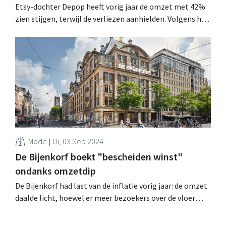
Etsy-dochter Depop heeft vorig jaar de omzet met 42%
zien stijgen, terwijl de verliezen aanhielden. Volgens het
bedrijf staat de tweedehandsmarktplaats pas aan het
begin van zijn groeicurve. .
Mode
Di, 03 Sep 2024
De Bijenkorf boekt "bescheiden winst"
ondanks omzetdip
De Bijenkorf had last van de inflatie vorig jaar: de omzet
daalde licht, hoewel er meer bezoekers over de vloer
kwamen. Door de (omstreden) besparingen was er wel
weer winst. .