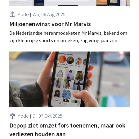
Mode
Wo, 06 Aug 2025
Miljoenenwinst voor Mr Marvis
De Nederlandse herenmodeketen Mr Marvis, bekend om
zijn kleurrijke shorts en broeken, zag vorig jaar zijn
omzet én winst met dubbele cijfers groeien. Straks
opent de retailer een eerste winkel in het Verenigd
Koninkrijk. .
Mode
Di, 07 Okt 2025
Depop ziet omzet fors toenemen, maar ook
verliezen houden aan