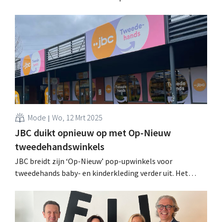
boetiek met ingezamelde baby- en kinderkledij van de
eigen merken. .
Mode
Wo, 12 Mrt 2025
JBC duikt opnieuw op met Op-Nieuw
tweedehandswinkels
​JBC breidt zijn ‘Op-Nieuw’ pop-upwinkels voor
tweedehands baby- en kinderkleding verder uit. Het
Belgische familiebedrijf opent in maart en april nieuwe
tijdelijke winkels in Korbeek-Lo, Belle-Île Luik en Zemst,
maar daar blijft het niet bij. .