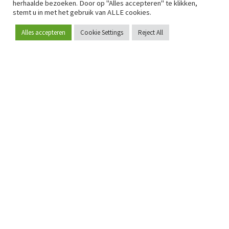
herhaalde bezoeken. Door op "Alles accepteren" te klikken,
stemt u in met het gebruik van ALLE cookies.
Alles accepteren
Cookie Settings
Reject All
Word lid
Sinds 2009 is RetailDetail hét toonaangevende B2B-
platform voor retail in Europa.
Als "100% trusted medium" en sterke retailcommunity biedt
RetailDetail professionals dagelijks betrouwbaar nieuws,
scherpe inzichten en relevante analyses uit de sector.
Daarnaast brengt RetailDetail de markt samen via
inspirerende events en exclusieve retailtours, waar
kennisdeling, netwerking en innovatie centraal staan.