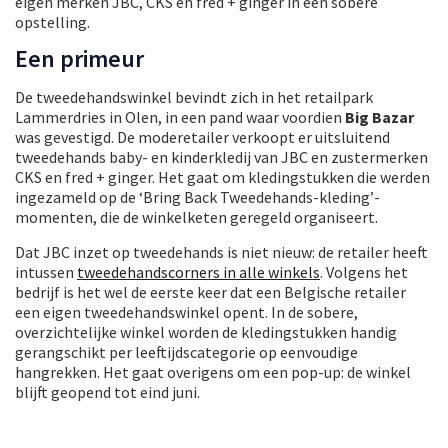
eigen merken JBC, CKS en fred + ginger in een sobere
opstelling.
Een primeur
De tweedehandswinkel bevindt zich in het retailpark
Lammerdries in Olen, in een pand waar voordien
Big Bazar
was gevestigd. De moderetailer verkoopt er uitsluitend
tweedehands baby- en kinderkledij van JBC en zustermerken
CKS en fred + ginger. Het gaat om kledingstukken die werden
ingezameld op de ‘Bring Back Tweedehands-kleding’-
momenten, die de winkelketen geregeld organiseert.
Dat JBC inzet op tweedehands is niet nieuw: de retailer heeft
intussen
tweedehandscorners in alle winkels
. Volgens het
bedrijf is het wel de eerste keer dat een Belgische retailer
een eigen tweedehandswinkel opent. In de sobere,
overzichtelijke winkel worden de kledingstukken handig
gerangschikt per leeftijdscategorie op eenvoudige
hangrekken. Het gaat overigens om een pop-up: de winkel
blijft geopend tot eind juni.