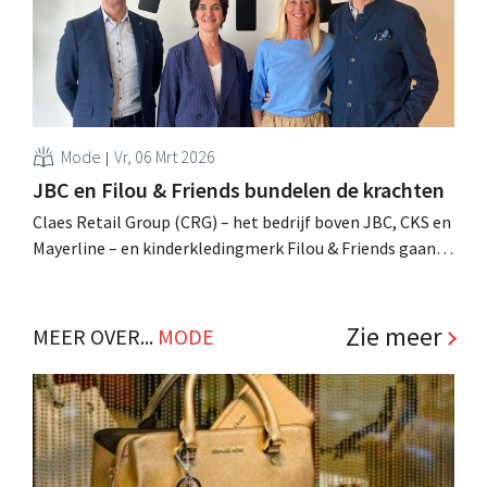
Mode
Vr, 06 Mrt 2026
JBC en Filou & Friends bundelen de krachten
Claes Retail Group (CRG) – het bedrijf boven JBC, CKS en
Mayerline – en kinderkledingmerk Filou & Friends gaan
een 50/50 joint venture aan. Sinds februari is een eerste
Filou & Friends-collectie te koop in 15 JBC-winkels. .
Zie meer
MEER OVER...
MODE