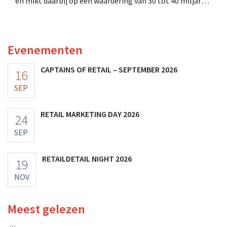
en mikt daarbij op een waardering van 30 tot 40 miljard
Amerikaanse dollar. Dat is veel minder dan de modereus
ooit waard was, omdat nieuwe invoerheffingen de
winstgevendheid aantasten.
Evenementen
CAPTAINS OF RETAIL – SEPTEMBER 2026
16
SEP
RETAIL MARKETING DAY 2026
24
SEP
RETAILDETAIL NIGHT 2026
19
NOV
Meest gelezen