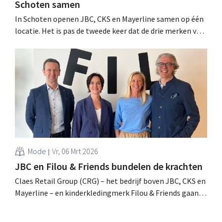
Schoten samen
In Schoten openen JBC, CKS en Mayerline samen op één
locatie. Het is pas de tweede keer dat de drie merken van
Claes Retail Group samenhokken, maar wellicht niet de
laatste. .
Mode
Vr, 06 Mrt 2026
JBC en Filou & Friends bundelen de krachten
Claes Retail Group (CRG) – het bedrijf boven JBC, CKS en
Mayerline – en kinderkledingmerk Filou & Friends gaan
een 50/50 joint venture aan. Sinds februari is een eerste
Filou & Friends-collectie te koop in 15 JBC-winkels. .