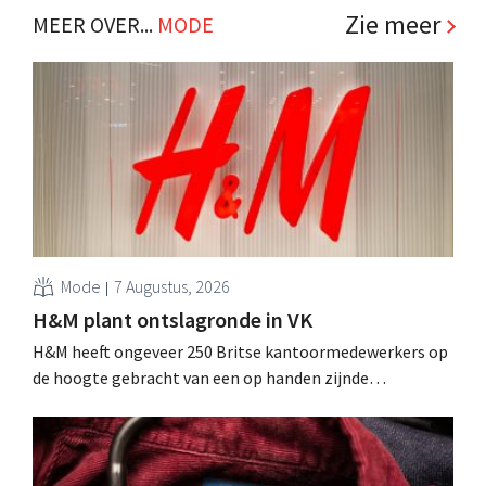
Zie meer
MEER OVER...
MODE
Mode
7 Augustus, 2026
H&M plant ontslagronde in VK
H&M heeft ongeveer 250 Britse kantoormedewerkers op
de hoogte gebracht van een op handen zijnde
reorganisatie die tot banenverlies kan leiden. De
sanering volgt op eerdere ingrepen in Nederland, België
en Spanje waarbij al honderden jobs verloren gingen.