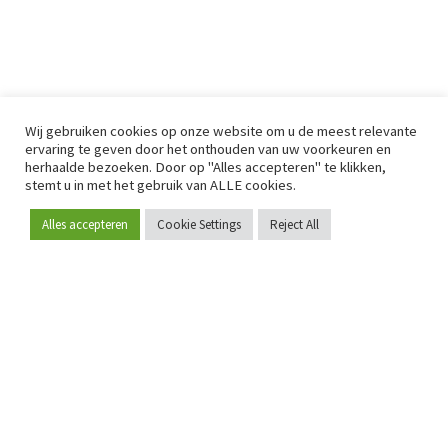
Wij gebruiken cookies op onze website om u de meest relevante
ervaring te geven door het onthouden van uw voorkeuren en
herhaalde bezoeken. Door op "Alles accepteren" te klikken,
stemt u in met het gebruik van ALLE cookies.
Alles accepteren
Cookie Settings
Reject All
Word lid
Sinds 2009 is RetailDetail hét toonaangevende B2B-
platform voor retail in Europa.