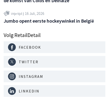
de komst van Colos en Delhaize
16 Juli, 2026
Vrije tijd
Jumbo opent eerste hockeywinkel in België
Volg RetailDetail
FACEBOOK
TWITTER
INSTAGRAM
LINKEDIN