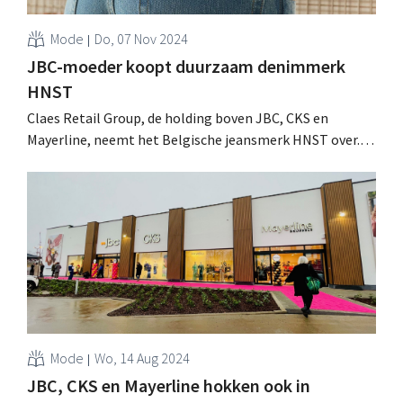
Mode
Do, 07 Nov 2024
JBC-moeder koopt duurzaam denimmerk
HNST
Claes Retail Group, de holding boven JBC, CKS en
Mayerline, neemt het Belgische jeansmerk HNST over.
Het label streeft de "meest propere jeans ter wereld" na
en is een pionier in circulaire mode. .
Mode
Wo, 14 Aug 2024
JBC, CKS en Mayerline hokken ook in