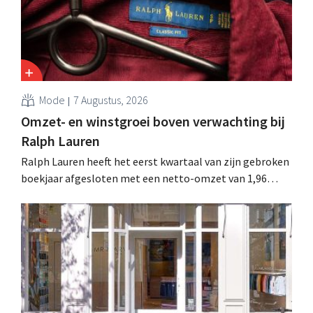
Mode
7 Augustus, 2026
Omzet- en winstgroei boven verwachting bij
Ralph Lauren
Ralph Lauren heeft het eerst kwartaal van zijn gebroken
boekjaar afgesloten met een netto-omzet van 1,96
miljard dollar (ongeveer 1,7 miljard euro), wat 14% meer
is dan een jaar eerder. Na die beter dan verwachte start
verhoogt het bedrijf ook zijn vooruitzichten voor het
volledige boekjaar.